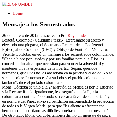
REGNUMDEI
Home
Mensaje a los Secuestrados
26 de febrero de 2012
Desactivado
Por
Regnumdei
Bogotá, Colombia (Gaudium Press).- Expresando su afecto y
elevando una plegaria, el Secretario General de la Conferencia
Episcopal de Colombia (CEC) y Obispo de Fontibón, Mons. Juan
Vicente Córdoba, envió un mensaje a los secuestrados colombianos.
"Cada día oro por ustedes y por sus familias para que Dios les
conceda la fortaleza que necesitan para vencer la adversidad y
mantener viva la esperanza de la libertad. Sepan, queridos
hermanos, que Dios no los abandona en la prueba y el dolor. No se
sientan solos: Jesucristo está a su lado y el pueblo colombiano
también", dice el prelado colombiano.
Mons. Córdoba se unió a la 2ª Maratón de Mensajes por la Libertad
y la Reconciliación Igualmente, les aseguró que "la Iglesia
colombiana continuará obrando sin cesar a favor de su libertad" y,
en nombre del Papa, envió su bendición encomendado la protección
de todos a la Virgen María, para que "les aliente a afrontar con
heroico coraje cristiano las difíciles pruebas del tiempo presente".
De otro lado, Mons. Córdoba también dirigió un mensaje de paz a