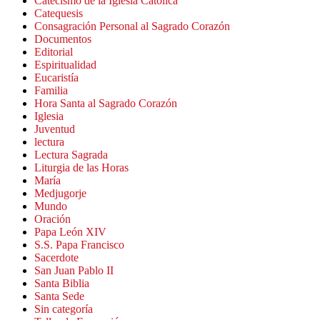
Catecismo de la Iglesia Católica
Catequesis
Consagración Personal al Sagrado Corazón
Documentos
Editorial
Espiritualidad
Eucaristía
Familia
Hora Santa al Sagrado Corazón
Iglesia
Juventud
lectura
Lectura Sagrada
Liturgia de las Horas
María
Medjugorje
Mundo
Oración
Papa León XIV
S.S. Papa Francisco
Sacerdote
San Juan Pablo II
Santa Biblia
Santa Sede
Sin categoría