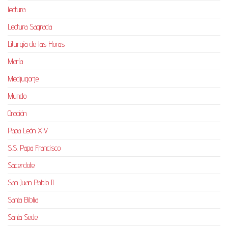
lectura
Lectura Sagrada
Liturgia de las Horas
María
Medjugorje
Mundo
Oración
Papa León XIV
S.S. Papa Francisco
Sacerdote
San Juan Pablo II
Santa Biblia
Santa Sede