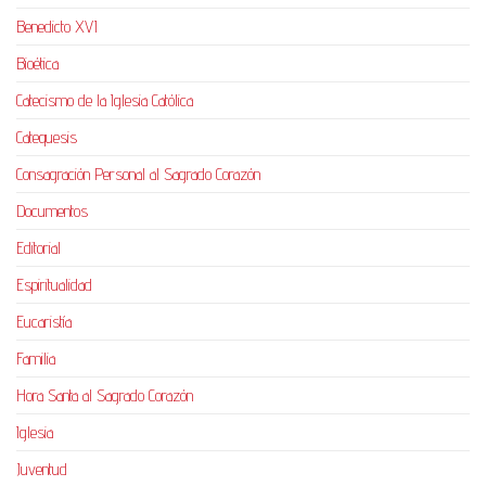
Benedicto XVI
Bioética
Catecismo de la Iglesia Católica
Catequesis
Consagración Personal al Sagrado Corazón
Documentos
Editorial
Espiritualidad
Eucaristía
Familia
Hora Santa al Sagrado Corazón
Iglesia
Juventud