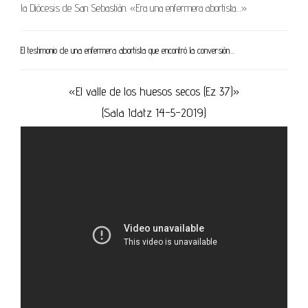
la Diócesis de San Sebastián. «Era una enfermera abortista…»
El testimonio de una enfermera abortista que encontró la conversión…
«El valle de los huesos secos (Ez 37)»
(Sala Idatz 14-5-2019)