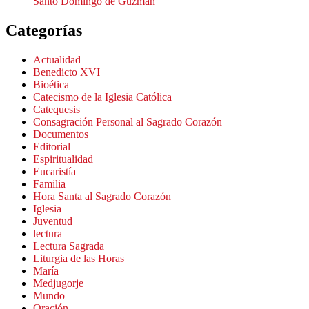
Santo Domingo de Guzmán
Categorías
Actualidad
Benedicto XVI
Bioética
Catecismo de la Iglesia Católica
Catequesis
Consagración Personal al Sagrado Corazón
Documentos
Editorial
Espiritualidad
Eucaristía
Familia
Hora Santa al Sagrado Corazón
Iglesia
Juventud
lectura
Lectura Sagrada
Liturgia de las Horas
María
Medjugorje
Mundo
Oración