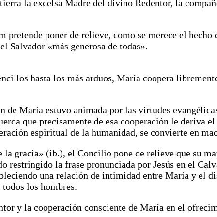
a tierra la excelsa Madre del divino Redentor, la compa
m pretende poner de relieve, como se merece el hecho 
del Salvador «más generosa de todas».
encillos hasta los más arduos, María coopera libremente
 de María estuvo animada por las virtudes evangélicas d
cuerda que precisamente de esa cooperación le deriva el
neración espiritual de la humanidad, se convierte en ma
la gracia» (ib.), el Concilio pone de relieve que su mat
do restringido la frase pronunciada por Jesús en el Calva
bleciendo una relación de intimidad entre María y el di
a todos los hombres.
dentor y la cooperación consciente de María en el ofrecim