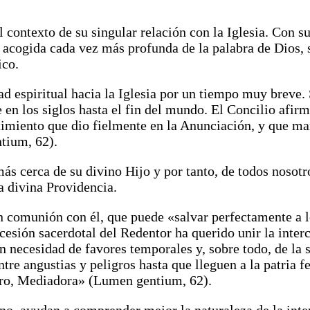
 contexto de su singular relación con la Iglesia. Con su
una acogida cada vez más profunda de la palabra de Dios
ico.
ad espiritual hacia la Iglesia por un tiempo muy breve.
e en los siglos hasta el fin del mundo. El Concilio af
timiento que dio fielmente en la Anunciación, y que mant
tium, 62).
 más cerca de su divino Hijo y por tanto, de todos nosot
a divina Providencia.
n comunión con él, que puede «salvar perfectamente a lo
ercesión sacerdotal del Redentor ha querido unir la inte
nen necesidad de favores temporales y, sobre todo, de l
re angustias y peligros hasta que lleguen a la patria fe
orro, Mediadora» (Lumen gentium, 62).
iano, ayudan a comprender mejor la naturaleza de la inte