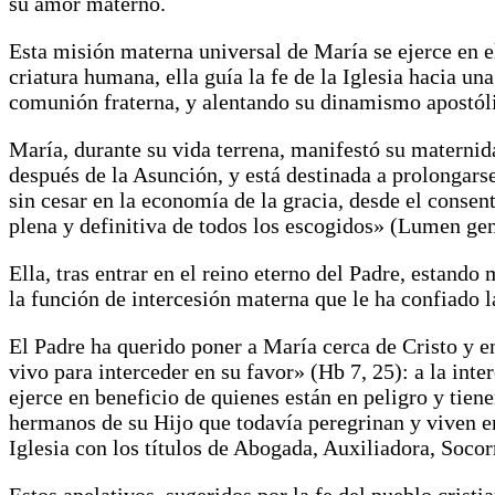
su amor materno.
Esta misión materna universal de María se ejerce en el
criatura humana, ella guía la fe de la Iglesia hacia 
comunión fraterna, y alentando su dinamismo apostól
María, durante su vida terrena, manifestó su maternid
después de la Asunción, y está destinada a prolongars
sin cesar en la economía de la gracia, desde el consen
plena y definitiva de todos los escogidos» (Lumen gen
Ella, tras entrar en el reino eterno del Padre, estando
la función de intercesión materna que le ha confiado l
El Padre ha querido poner a María cerca de Cristo y e
vivo para interceder en su favor» (Hb 7, 25): a la int
ejerce en beneficio de quienes están en peligro y tie
hermanos de su Hijo que todavía peregrinan y viven ent
Iglesia con los títulos de Abogada, Auxiliadora, Soc
Estos apelativos, sugeridos por la fe del pueblo crist