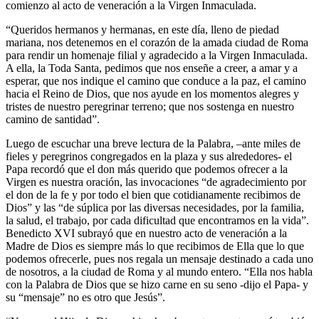
comienzo al acto de veneración a la Virgen Inmaculada.
“Queridos hermanos y hermanas, en este día, lleno de piedad
mariana, nos detenemos en el corazón de la amada ciudad de Roma
para rendir un homenaje filial y agradecido a la Virgen Inmaculada.
A ella, la Toda Santa, pedimos que nos enseñe a creer, a amar y a
esperar, que nos indique el camino que conduce a la paz, el camino
hacia el Reino de Dios, que nos ayude en los momentos alegres y
tristes de nuestro peregrinar terreno; que nos sostenga en nuestro
camino de santidad”.
Luego de escuchar una breve lectura de la Palabra, –ante miles de
fieles y peregrinos congregados en la plaza y sus alrededores- el
Papa recordó que el don más querido que podemos ofrecer a la
Virgen es nuestra oración, las invocaciones “de agradecimiento por
el don de la fe y por todo el bien que cotidianamente recibimos de
Dios” y las “de súplica por las diversas necesidades, por la familia,
la salud, el trabajo, por cada dificultad que encontramos en la vida”.
Benedicto XVI subrayó que en nuestro acto de veneración a la
Madre de Dios es siempre más lo que recibimos de Ella que lo que
podemos ofrecerle, pues nos regala un mensaje destinado a cada uno
de nosotros, a la ciudad de Roma y al mundo entero. “Ella nos habla
con la Palabra de Dios que se hizo carne en su seno -dijo el Papa- y
su “mensaje” no es otro que Jesús”.