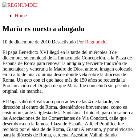
REGNUMDEI
Home
María es nuestra abogada
10 de diciembre de 2010
Desactivado
Por
Regnumdei
El papa Benedicto XVI llegó en la tarde del miércoles 8 de
diciembre, solemnidad de la Inmaculada Concepción, a la Plaza de
España de Roma para renovar la antigua y ferviente tradición de
homenajear y venerar a la Madre de Dios, ante su imagen colocada
en lo alto de una columna desde donde vela sobre la diócesis de
Roma. Un acto con el que hace más de 150 años se recuerda la
Proclamación del Dogma de que María fue concebida sin pecado
original, sin mancha.
El Papa salió del Vaticano poco antes de las 4 de la tarde, en
dirección al centro de Roma, deteniéndose brevemente, como es
costumbre, ante la iglesia de la Santísima Trinidad, para un saludo a
las Asociaciones de los Comerciantes de Via Condotti, calle que
desemboca en la famosa Plaza de España. Allí, el Pontífice fue
recibido por el alcalde de Roma, Gianni Alemanno, y por el vicario
para la diócesis de Roma, cardenal Agostino Vallini, dando