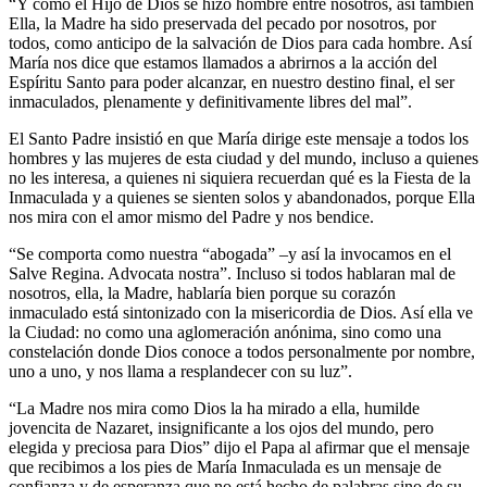
“Y como el Hijo de Dios se hizo hombre entre nosotros, así también
Ella, la Madre ha sido preservada del pecado por nosotros, por
todos, como anticipo de la salvación de Dios para cada hombre. Así
María nos dice que estamos llamados a abrirnos a la acción del
Espíritu Santo para poder alcanzar, en nuestro destino final, el ser
inmaculados, plenamente y definitivamente libres del mal”.
El Santo Padre insistió en que María dirige este mensaje a todos los
hombres y las mujeres de esta ciudad y del mundo, incluso a quienes
no les interesa, a quienes ni siquiera recuerdan qué es la Fiesta de la
Inmaculada y a quienes se sienten solos y abandonados, porque Ella
nos mira con el amor mismo del Padre y nos bendice.
“Se comporta como nuestra “abogada” –y así la invocamos en el
Salve Regina. Advocata nostra”. Incluso si todos hablaran mal de
nosotros, ella, la Madre, hablaría bien porque su corazón
inmaculado está sintonizado con la misericordia de Dios. Así ella ve
la Ciudad: no como una aglomeración anónima, sino como una
constelación donde Dios conoce a todos personalmente por nombre,
uno a uno, y nos llama a resplandecer con su luz”.
“La Madre nos mira como Dios la ha mirado a ella, humilde
jovencita de Nazaret, insignificante a los ojos del mundo, pero
elegida y preciosa para Dios” dijo el Papa al afirmar que el mensaje
que recibimos a los pies de María Inmaculada es un mensaje de
confianza y de esperanza que no está hecho de palabras sino de su