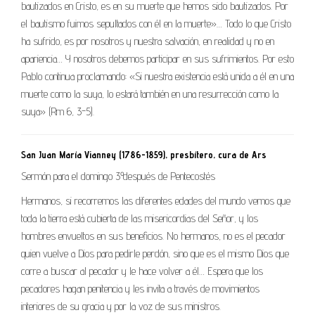
bautizados en Cristo, es en su muerte que hemos sido bautizados. Por
el bautismo fuimos sepultados con él en la muerte»… Todo lo que Cristo
ha sufrido, es por nosotros y nuestra salvación, en realidad y no en
apariencia… Y nosotros debemos participar en sus sufrimientos. Por esto
Pablo continua proclamando: «Si nuestra existencia está unida a él en una
muerte como la suya, lo estará también en una resurrección como la
suya» (Rm 6, 3-5).
San Juan María Vianney (1786-1859), presbítero, cura de Ars
Sermón para el domingo 3º después de Pentecostés
Hermanos, si recorremos las diferentes edades del mundo vemos que
toda la tierra está cubierta de las misericordias del Señor, y los
hombres envueltos en sus beneficios. No hermanos, no es el pecador
quien vuelve a Dios para pedirle perdón, sino que es el mismo Dios que
corre a buscar al pecador y le hace volver a él… Espera que los
pecadores hagan penitencia y les invita a través de movimientos
interiores de su gracia y por la voz de sus ministros.