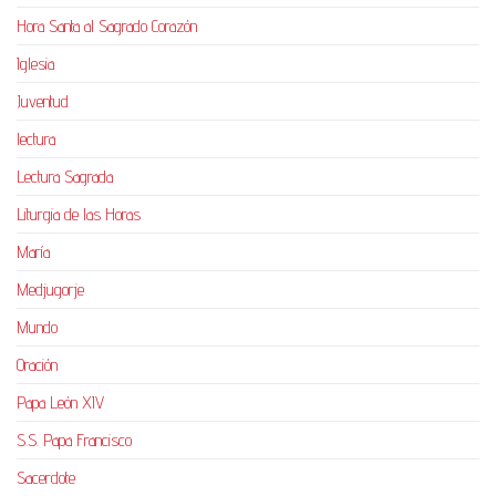
Hora Santa al Sagrado Corazón
Iglesia
Juventud
lectura
Lectura Sagrada
Liturgia de las Horas
María
Medjugorje
Mundo
Oración
Papa León XIV
S.S. Papa Francisco
Sacerdote