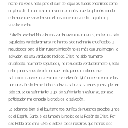
noche, no veíais nada; pero al salir del agua os habéis encontrado como
en pleno día. En un mismo movimiento habéis muerto y habéis nacido;
esta agua que salva ha sido al mismo tiempo vuestro sepulcro y
vuestra madre…
¡Extraña paradoja! No estamos verdaderamente muertos, no hemos sido
sepultados verdaderamente, no hemos sido realmente crucificados y
resucitados; pero si bien nuestra imitación no es más que una imagen, la
salvación, es una verdadera realidad. Cristo ha sido realmente
crucificado, realmente sepultado y ha resucitado verdaderamente, y toda
esta gracia se nos da a fin de que, participando e imitando sus
sufrimientos, ganemos realmente la salvación. ¡Qué inmenso amor a los
hombres! Cristo ha recibido los clavos sobre sus manos puras y le han
sido causa de sufrimiento; y yo, sin sufrimiento ni esfuerzo, por esta
participación me concede la gracia de la salvación…
Lo sabemos bien: si el bautismo nos purifica de nuestros pecados y nos
da el Espíritu Santo, él es también la réplica de la Pasión de Cristo. Por
eso Pablo proclama: «No lo sabéis: todos nosotros que hemos sido