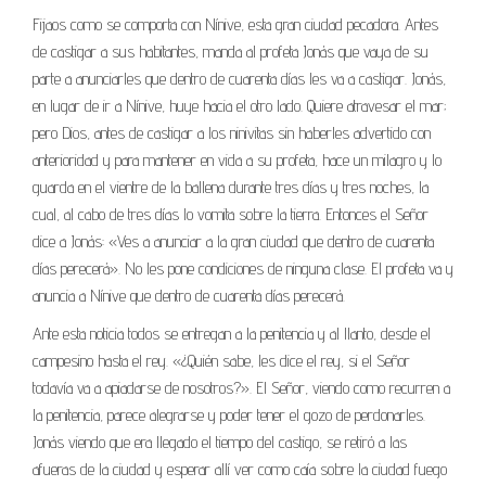
Fijaos como se comporta con Nínive, esta gran ciudad pecadora. Antes
de castigar a sus habitantes, manda al profeta Jonás que vaya de su
parte a anunciarles que dentro de cuarenta días les va a castigar. Jonás,
en lugar de ir a Nínive, huye hacia el otro lado. Quiere atravesar el mar;
pero Dios, antes de castigar a los ninivitas sin haberles advertido con
anterioridad y para mantener en vida a su profeta, hace un milagro y lo
guarda en el vientre de la ballena durante tres días y tres noches, la
cual, al cabo de tres días lo vomita sobre la tierra. Entonces el Señor
dice a Jonás: «Ves a anunciar a la gran ciudad que dentro de cuarenta
días perecerá». No les pone condiciones de ninguna clase. El profeta va y
anuncia a Nínive que dentro de cuarenta días perecerá.
Ante esta noticia todos se entregan a la penitencia y al llanto, desde el
campesino hasta el rey. «¿Quién sabe, les dice el rey, si el Señor
todavía va a apiadarse de nosotros?». El Señor, viendo como recurren a
la penitencia, parece alegrarse y poder tener el gozo de perdonarles.
Jonás viendo que era llegado el tiempo del castigo, se retiró a las
afueras de la ciudad y esperar allí ver como caía sobre la ciudad fuego