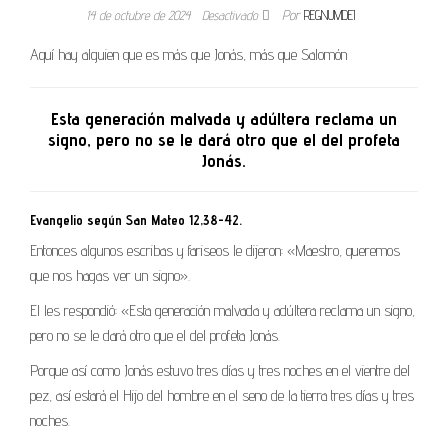
14 de octubre de 2024
Desactivado
Por
REGNUMDEI
Aquí hay alguien que es más que Jonás, más que Salomón
Esta generación malvada y adúltera reclama un
signo, pero no se le dará otro que el del profeta
Jonás.
Evangelio según San Mateo 12,38-42.
Entonces algunos escribas y fariseos le dijeron: «Maestro, queremos
que nos hagas ver un signo».
El les respondió: «Esta generación malvada y adúltera reclama un signo,
pero no se le dará otro que el del profeta Jonás.
Porque así como Jonás estuvo tres días y tres noches en el vientre del
pez, así estará el Hijo del hombre en el seno de la tierra tres días y tres
noches.