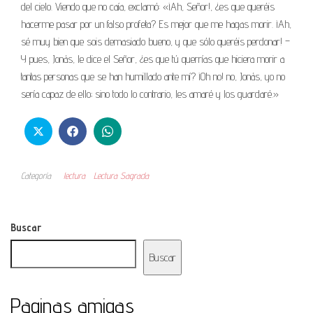
del cielo. Viendo que no caía, exclamó: «¡Ah, Señor!, ¿es que queréis
hacerme pasar por un falso profeta? Es mejor que me hagas morir. ¡Ah,
sé muy bien que sois demasiado bueno, y que sólo queréis perdonar! –
Y pues, Jonás, le dice el Señor, ¿es que tú querrías que hiciera morir a
tantas personas que se han humillado ante mí? ¡Oh no! no, Jonás, yo no
sería capaz de ello; sino todo lo contrario, les amaré y los guardaré.»
Categoría
lectura
Lectura Sagrada
Buscar
Buscar
Paginas amigas