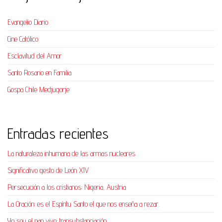
Evangelio Diario
Cine Católico
Esclavitud del Amor
Santo Rosario en Familia
Gospa Chile Medjugorje
Entradas recientes
La naturaleza inhumana de las armas nucleares
Significativo gesto de León XIV
Persecución a los cristianos: Nigeria, Austria
La Oración: es el Espíritu Santo el que nos enseña a rezar.
Yo soy el pan vivo: transubstanciación