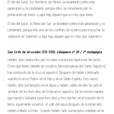
El día del Juicio, los hombres de Nínive se levantarán contra esta
generación y la condenarán, porque ellos se convirtieron por la
predicación de Jonás, y aquí hay alguien que es más que Jonás.
El día del Juicio, la Reina del Sur se levantará contra esta generación y la
condenará, porque ella vino de los confines de la tierra para escuchar la
sabiduría de Salomón, y aquí hay alguien que es más que Salomón.»
San Cirilo de Jerusalén (313-350),
Catequesis nº 20 / 2ª mistagógica
Habéis sido conducidos por la mano a la piscina bautismal, tal como
Cristo que tenéis delante de vosotros [en esta iglesia del Santo Sepulcro]
fue conducido de la cruz al sepulcro. Después de haber confesado
vuestra fe en el Padre, en el Hijo y en el Santo Espíritu, tres veces
habéis sido sumergidos en el agua y habéis salido de ella: ha sido el
símbolo de los tres días de Cristo en el sepulcro. De la misma manera
que nuestro Salvador pasó tres días y tres noches en el corazón de la
tierra, igualmente vosotros, al salir del agua después de la inmersión,
habéis imitado a Cristo… Cuando habéis sido sumergidos estabais en la