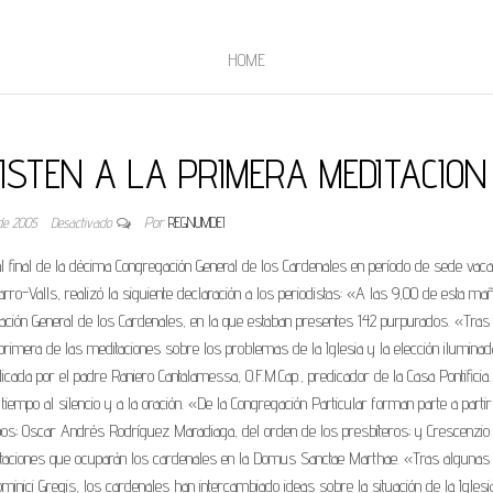
HOME
STEN A LA PRIMERA MEDITACION
 de 2005
Desactivado
Por
REGNUMDEI
inal de la décima Congregación General de los Cardenales en período de sede vacan
rro-Valls, realizó la siguiente declaración a los periodistas: «A las 9,00 de esta ma
ción General de los Cardenales, en la que estaban presentes 142 purpurados. «Tras 
primera de las meditaciones sobre los problemas de la Iglesia y la elección iluminad
dicada por el padre Raniero Cantalamessa, O.F.M.Cap., predicador de la Casa Pontificia.
empo al silencio y a la oración. «De la Congregación Particular forman parte a parti
ispos; Oscar Andrés Rodríguez Maradiaga, del orden de los presbíteros; y Crescenzio
itaciones que ocuparán los cardenales en la Domus Sanctae Marthae. «Tras algunas
Dominici Gregis, los cardenales han intercambiado ideas sobre la situación de la Iglesi