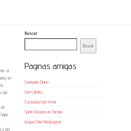
Buscar
Buscar
Paginas amigas
te, el
ñana, en
Evangelio Diario
la
Cine Católico
a del
Esclavitud del Amor
r de
Santo Rosario en Familia
 Sepe,
Gospa Chile Medjugorje
a y del