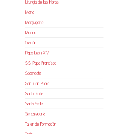
Liturgia de las Horas
María
Medjugorje
Mundo
Oración
Papa León XIV
S.S. Papa Francisco
Sacerdote
San Juan Pablo II
Santa Biblia
Santa Sede
Sin categoría
Taller de Formación