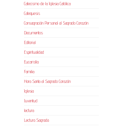
Catecismo de la Iglesia Católica
Catequesis
Consagración Personal al Sagrado Corazón
Documentos
Editorial
Espiritualidad
Eucaristía
Familia
Hora Santa al Sagrado Corazón
Iglesia
Juventud
lectura
Lectura Sagrada