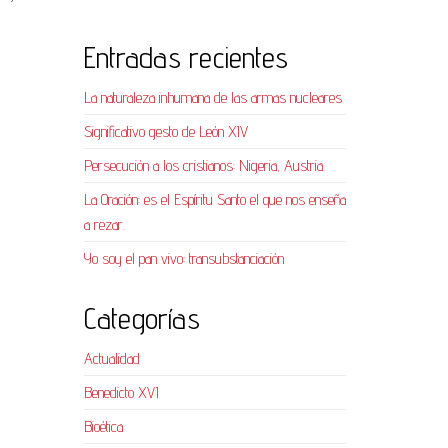
Entradas recientes
La naturaleza inhumana de las armas nucleares
Significativo gesto de León XIV
Persecución a los cristianos: Nigeria, Austria
La Oración: es el Espíritu Santo el que nos enseña
a rezar.
Yo soy el pan vivo: transubstanciación
Categorías
Actualidad
Benedicto XVI
Bioética