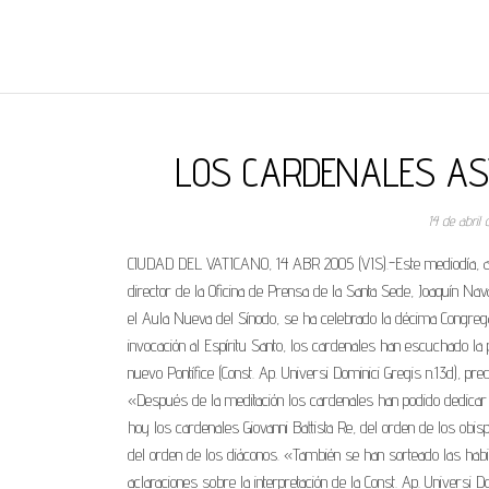
REGNUMDEI
LOS CARDENALES ASI
14 de abril
CIUDAD DEL VATICANO, 14 ABR 2005 (VIS).-Este mediodía, al f
director de la Oficina de Prensa de la Santa Sede, Joaquín Nava
el Aula Nueva del Sínodo, se ha celebrado la décima Congrega
invocación al Espíritu Santo, los cardenales han escuchado la 
nuevo Pontífice (Const. Ap. Universi Dominici Gregis n.13d), pre
«Después de la meditación los cardenales han podido dedicar ti
hoy los cardenales Giovanni Battista Re, del orden de los ob
del orden de los diáconos. «También se han sorteado las hab
aclaraciones sobre la interpretación de la Const. Ap. Universi 