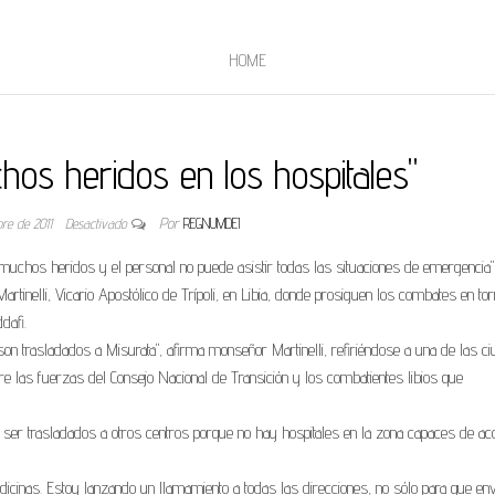
HOME
os heridos en los hospitales"
bre de 2011
Desactivado
Por
REGNUMDEI
 muchos heridos y el personal no puede asistir todas las situaciones de emergencia",
rtinelli, Vicario Apostólico de Trípoli, en Libia, donde prosiguen los combates en tor
dafi.
son trasladados a Misurata", afirma monseñor Martinelli, refiriéndose a una de las c
re las fuerzas del Consejo Nacional de Transición y los combatientes libios que
ser trasladados a otros centros porque no hay hospitales en la zona capaces de ac
nas. Estoy lanzando un llamamiento a todas las direcciones, no sólo para que env