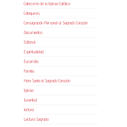
Catecismo de la Iglesia Católica
Catequesis
Consagración Personal al Sagrado Corazón
Documentos
Editorial
Espiritualidad
Eucaristía
Familia
Hora Santa al Sagrado Corazón
Iglesia
Juventud
lectura
Lectura Sagrada