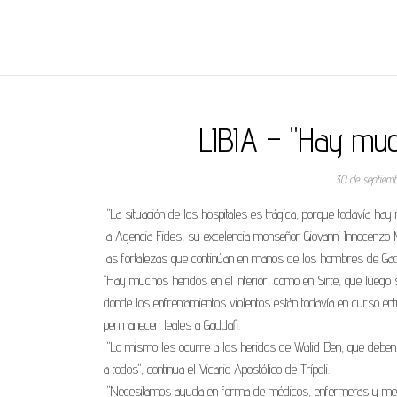
REGNUMDEI
LIBIA – "Hay much
30 de septiem
"La situación de los hospitales es trágica, porque todavía hay
la Agencia Fides, su excelencia monseñor Giovanni Innocenzo Ma
las fortalezas que continúan en manos de los hombres de Gad
"Hay muchos heridos en el interior, como en Sirte, que luego 
donde los enfrentamientos violentos están todavía en curso ent
permanecen leales a Gaddafi.
"Lo mismo les ocurre a los heridos de Walid Ben, que deben 
a todos", continua el Vicario Apostólico de Trípoli.
"Necesitamos ayuda en forma de médicos, enfermeras y medici