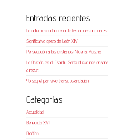
Entradas recientes
La naturaleza inhumana de las armas nucleares
Significativo gesto de León XIV
Persecución a los cristianos: Nigeria, Austria
La Oración: es el Espíritu Santo el que nos enseña
a rezar.
Yo soy el pan vivo: transubstanciación
Categorías
Actualidad
Benedicto XVI
Bioética