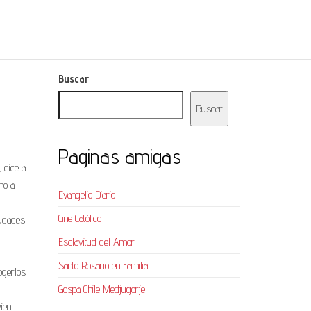
Buscar
Buscar
Paginas amigas
 dice a
no a
Evangelio Diario
Cine Católico
iudades
Esclavitud del Amor
Santo Rosario en Familia
ogerlos
Gospa Chile Medjugorje
íen