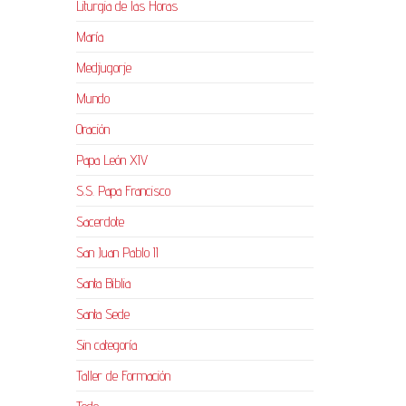
Liturgia de las Horas
María
Medjugorje
Mundo
Oración
Papa León XIV
S.S. Papa Francisco
Sacerdote
San Juan Pablo II
Santa Biblia
Santa Sede
Sin categoría
Taller de Formación