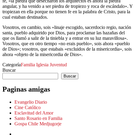
fe, «la piedra que desecharon los arquitectos es ahora la piedra
angular, y ha venido a ser piedra de tropiezo y roca de escándalo». Y
tropiezan en ella porque no tienen fe en la palabra de Cristo, para la
cual estaban destinados.
Vosotros, en cambio, sois «linaje escogido, sacerdocio regio, nación
santa, pueblo adquirido por Dios, para proclamar las hazañas del
que os llamó a salir de la tiniebla y a entrar en su luz maravillosa».
Vosotros, que en otro tiempo «no erais pueblo», sois ahora «pueblo
de Dios»; vosotros, que estabais «excluidos de la misericordia», sois
ahora «objeto de la misericordia de Dios».
Categoría
Familia
Iglesia
Juventud
Buscar
Buscar
Paginas amigas
Evangelio Diario
Cine Católico
Esclavitud del Amor
Santo Rosario en Familia
Gospa Chile Medjugorje