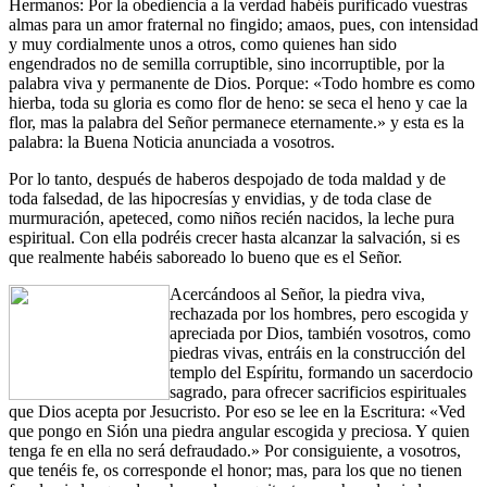
Hermanos: Por la obediencia a la verdad habéis purificado vuestras
almas para un amor fraternal no fingido; amaos, pues, con intensidad
y muy cordialmente unos a otros, como quienes han sido
engendrados no de semilla corruptible, sino incorruptible, por la
palabra viva y permanente de Dios. Porque: «Todo hombre es como
hierba, toda su gloria es como flor de heno: se seca el heno y cae la
flor, mas la palabra del Señor permanece eternamente.» y esta es la
palabra: la Buena Noticia anunciada a vosotros.
Por lo tanto, después de haberos despojado de toda maldad y de
toda falsedad, de las hipocresías y envidias, y de toda clase de
murmuración, apeteced, como niños recién nacidos, la leche pura
espiritual. Con ella podréis crecer hasta alcanzar la salvación, si es
que realmente habéis saboreado lo bueno que es el Señor.
Acercándoos al Señor, la piedra viva,
rechazada por los hombres, pero escogida y
apreciada por Dios, también vosotros, como
piedras vivas, entráis en la construcción del
templo del Espíritu, formando un sacerdocio
sagrado, para ofrecer sacrificios espirituales
que Dios acepta por Jesucristo. Por eso se lee en la Escritura: «Ved
que pongo en Sión una piedra angular escogida y preciosa. Y quien
tenga fe en ella no será defraudado.» Por consiguiente, a vosotros,
que tenéis fe, os corresponde el honor; mas, para los que no tienen