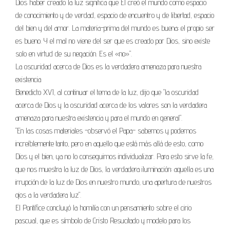
Dios haber creado la luz significa que Él creó el mundo como espacio
de conocimiento y de verdad, espacio de encuentro y de libertad, espacio
del bien y del amor. La materia-prima del mundo es buena; el propio ser
es bueno. Y el mal no viene del ser que es creado por Dios, sino existe
solo en virtud de su negación. Es el «no»".
La oscuridad acerca de Dios es la verdadera amenaza para nuestra
existencia
Benedicto XVI, al continuar el tema de la luz, dijo que "la oscuridad
acerca de Dios y la oscuridad acerca de los valores son la verdadera
amenaza para nuestra existencia y para el mundo en general".
"En las cosas materiales -observó el Papa- sabemos y podemos
increíblemente tanto, pero en aquello que está más allá de esto, como
Dios y el bien, ya no lo conseguimos individualizar. Para esto sirve la fe,
que nos muestra la luz de Dios, la verdadera iluminación: aquella es una
irrupción de la luz de Dios en nuestro mundo, una apertura de nuestros
ojos a la verdadera luz".
El Pontífice concluyó la homilía con un pensamiento sobre el cirio
pascual, que es símbolo de Cristo Resucitado y modelo para los