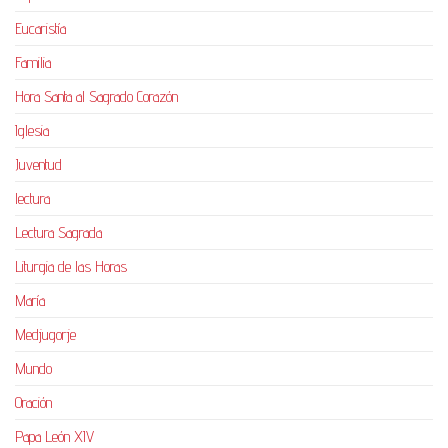
Eucaristía
Familia
Hora Santa al Sagrado Corazón
Iglesia
Juventud
lectura
Lectura Sagrada
Liturgia de las Horas
María
Medjugorje
Mundo
Oración
Papa León XIV