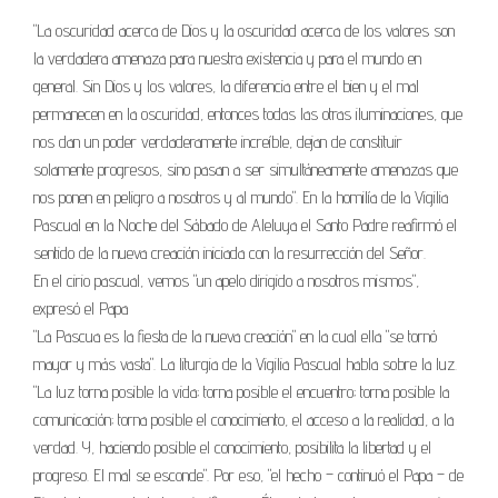
"La oscuridad acerca de Dios y la oscuridad acerca de los valores son
la verdadera amenaza para nuestra existencia y para el mundo en
general. Sin Dios y los valores, la diferencia entre el bien y el mal
permanecen en la oscuridad, entonces todas las otras iluminaciones, que
nos dan un poder verdaderamente increíble, dejan de constituir
solamente progresos, sino pasan a ser simultáneamente amenazas que
nos ponen en peligro a nosotros y al mundo". En la homilía de la Vigilia
Pascual en la Noche del Sábado de Aleluya el Santo Padre reafirmó el
sentido de la nueva creación iniciada con la resurrección del Señor.
En el cirio pascual, vemos "un apelo dirigido a nosotros mismos",
expresó el Papa
"La Pascua es la fiesta de la nueva creación" en la cual ella "se tornó
mayor y más vasta". La liturgia de la Vigilia Pascual habla sobre la luz.
"La luz torna posible la vida; torna posible el encuentro; torna posible la
comunicación; torna posible el conocimiento, el acceso a la realidad, a la
verdad. Y, haciendo posible el conocimiento, posibilita la libertad y el
progreso. El mal se esconde". Por eso, "el hecho – continuó el Papa – de