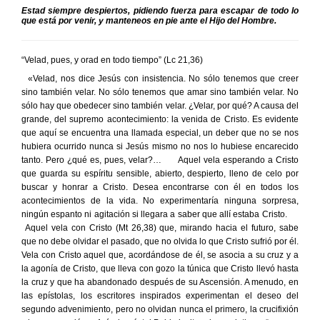
Estad siempre despiertos, pidiendo fuerza para escapar de todo lo
que está por venir, y manteneos en pie ante el Hijo del Hombre.
“Velad, pues, y orad en todo tiempo” (Lc 21,36)
«Velad, nos dice Jesús con insistencia. No sólo tenemos que creer
sino también velar. No sólo tenemos que amar sino también velar. No
sólo hay que obedecer sino también velar. ¿Velar, por qué? A causa del
grande, del supremo acontecimiento: la venida de Cristo. Es evidente
que aquí se encuentra una llamada especial, un deber que no se nos
hubiera ocurrido nunca si Jesús mismo no nos lo hubiese encarecido
tanto. Pero ¿qué es, pues, velar?… Aquel vela esperando a Cristo
que guarda su espíritu sensible, abierto, despierto, lleno de celo por
buscar y honrar a Cristo. Desea encontrarse con él en todos los
acontecimientos de la vida. No experimentaría ninguna sorpresa,
ningún espanto ni agitación si llegara a saber que allí estaba Cristo.
Aquel vela con Cristo (Mt 26,38) que, mirando hacia el futuro, sabe
que no debe olvidar el pasado, que no olvida lo que Cristo sufrió por él.
Vela con Cristo aquel que, acordándose de él, se asocia a su cruz y a
la agonía de Cristo, que lleva con gozo la túnica que Cristo llevó hasta
la cruz y que ha abandonado después de su Ascensión. A menudo, en
las epístolas, los escritores inspirados experimentan el deseo del
segundo advenimiento, pero no olvidan nunca el primero, la crucifixión