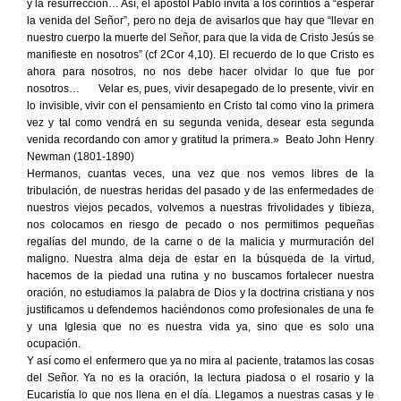
y la resurrección… Así, el apóstol Pablo invita a los corintios a “esperar
la venida del Señor”, pero no deja de avisarlos que hay que “llevar en
nuestro cuerpo la muerte del Señor, para que la vida de Cristo Jesús se
manifieste en nosotros” (cf 2Cor 4,10). El recuerdo de lo que Cristo es
ahora para nosotros, no nos debe hacer olvidar lo que fue por
nosotros… Velar es, pues, vivir desapegado de lo presente, vivir en
lo invisible, vivir con el pensamiento en Cristo tal como vino la primera
vez y tal como vendrá en su segunda venida, desear esta segunda
venida recordando con amor y gratitud la primera.» Beato John Henry
Newman (1801-1890)
Hermanos, cuantas veces, una vez que nos vemos libres de la
tribulación, de nuestras heridas del pasado y de las enfermedades de
nuestros viejos pecados, volvemos a nuestras frivolidades y tibieza,
nos colocamos en riesgo de pecado o nos permitimos pequeñas
regalías del mundo, de la carne o de la malicia y murmuración del
maligno. Nuestra alma deja de estar en la búsqueda de la virtud,
hacemos de la piedad una rutina y no buscamos fortalecer nuestra
oración, no estudiamos la palabra de Dios y la doctrina cristiana y nos
justificamos u defendemos haciéndonos como profesionales de una fe
y una Iglesia que no es nuestra vida ya, sino que es solo una
ocupación.
Y así como el enfermero que ya no mira al paciente, tratamos las cosas
del Señor. Ya no es la oración, la lectura piadosa o el rosario y la
Eucaristía lo que nos llena en el día. Llegamos a nuestras casas y le