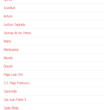
Juventud
lectura
Lectura Sagrada
Liturgia de las Horas
María
Medjugorje
Mundo
Oración
Papa León XIV
S.S. Papa Francisco
Sacerdote
San Juan Pablo II
Santa Biblia