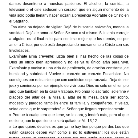
damos desenfreno a nuestras pasiones. El alcohol, la comida, la
televisión o el cine seducen un corazón que en algún momento de la
vida solo podía llenar y hacer gozar la presencia Adorable de Cristo en
el Sagrario.
Esa alma ha dejado de vigilar. Dejó de buscar la salvación, menos la
santidad. Dejó de amar al Señor. Se ama a sí mismo. Si intenta corregir
a alguien es al final solo para sentirse mejor que los demás, no por
amor a Cristo, por qué está despreciando nuevamente a Cristo con sus
frivolidades.
Examínate alma creyente; juzga bien si has hecho de las cosas de
Dios un oficio bien aprendido y no es ya tu único afán para vivir.
Examínate y vuelve a una vida de penitencia, de oración constante, de
humildad y sobriedad. Vuelve tu corazón un corazón Eucarístico. No
comulgues por rutina sino que con contrición esperanzada. Deja de ser
juez y comienza por ser ejemplo de vivir para Dios no sólo en el templo
sino que también en tu casa y trabajo. Prolonga lo sagrado, solemne y
piadoso del altar de la Misa al altar de tu mesa, para ser sobrio,
modesto y piadoso también entre tu familia y compañeros. Y velad,
velad como que te sorprenderá el Señor que llegara repentinamente.
» Porque á cualquiera que tiene, se le dará, y tendrá más; pero al que
no tiene, aun lo que tiene le será quitado.» Mt. 13,12
» Lo que quiero decirles es que ya no hay tiempo que perder. Los que
están casados deben vivir como si no lo estuvieran; los que están