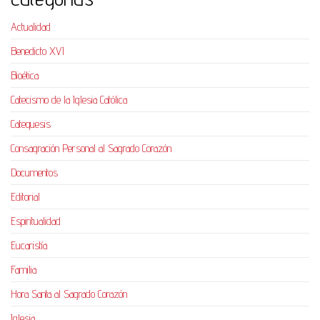
Actualidad
Benedicto XVI
Bioética
Catecismo de la Iglesia Católica
Catequesis
Consagración Personal al Sagrado Corazón
Documentos
Editorial
Espiritualidad
Eucaristía
Familia
Hora Santa al Sagrado Corazón
Iglesia