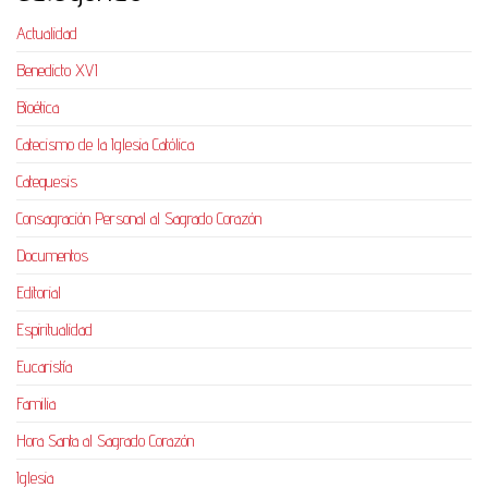
Actualidad
Benedicto XVI
Bioética
Catecismo de la Iglesia Católica
Catequesis
Consagración Personal al Sagrado Corazón
Documentos
Editorial
Espiritualidad
Eucaristía
Familia
Hora Santa al Sagrado Corazón
Iglesia