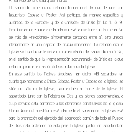
Al servicio de la Iglesia y del mundo
El sacerdote tiene como relación fundamental la que le une con
Jesucristo, Cabeza y Pastor. Así participa, de manera específica y
auténtica, de la «unción» y de la «misión» de Cristo (cf. Lc 4, 18-19).
Pero íntimamente unida a esta relación está la que tiene con la Iglesia. No
se trata de «relaciones» simplemente cercanas entre sí, sino unidas
interiormente en una especie de mutua inmanencia. La relación con la
Iglesia se inscribe en la única y misma relación del sacerdote con Cristo,
en el sentido de que la «representación sacramental» de Cristo es la que
instaura y anima la relación del sacerdote con la Iglesia.
En este sentido los Padres sinodales han dicho: «El sacerdote, en
cuanto que representa a Cristo, Cabeza, Pastor y Esposo de la Iglesia, se
sitúa no sólo en la Iglesia, sino también al frente de la Iglesia. El
sacerdocio, junto con la Palabra de Dios y los signos sacramentales, a
cuyo servicio está, pertenece a los elementos constitutivos de la Iglesia.
El ministerio del presbítero está totalmente al servicio de la Iglesia; está
para la promoción del ejercicio del sacerdocio común de todo el Pueblo
de Dios; está ordenado no sólo para la Iglesia particular, sino también