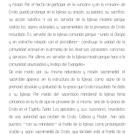
y misión. Por el hecho de participar en la «unción» y en la «misión» de
Cristo, puede prolongar en la Iglesia su oración, su palabra, su sacrificio,
su acción salvífica. Y así es servidor de la Iglesia misterio porque
realiza los signos eclesiales y sacramentales de la presencia de Cristo
resucitado. Es servidor de la Iglesia comunión porque —unido al Obispo
y en estrecha relación con el presbiterio— construye la unidad de la
comunidad eclesial en la armonía de las diversas vocaciones, carismas
y servicios. Por último, es servidor de la Iglesia misión porque hace a la
comunidad anunciadora y testigo del Evangelio».
De este modo, por su misma naturaleza y misión sacramental, el
sacerdote aparece, en la estructura de la Iglesia, como signo de la
prioridad absoluta y gratuidad de la gracia que Cristo resucitado ha dado
a su Iglesia. Por medio del sacerdocio ministerial la Iglesia toma
conciencia en la fe de que no proviene de sí misma, sino de la gracia de
Cristo en el Espíritu Santo. Los apóstoles y sus sucesores, revestidos
de una autoridad que reciben de Cristo, Cabeza y Pastor, han sido
puestos —con su ministerio— al frente de la Iglesia, como prolongación
visible y signo sacramental de Cristo, que también está al frente de la