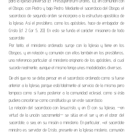
para la Iglesia universal (cf. Presbyterorum Ordinis, 10), en comunión con
el Obispo, con Pedro y bajo Pedro. Mediante el sacerdocio del Obispo, el
sacerdocio de segundo orden se incorpora a la estructura apostólica de
la Iglesia. Así el presbítero, como los apóstoles, hace de embajador de
Cristo (cf. 2 Cor 5, 20). En esto se funda el carácter misionero de todo
sacerdote.
Por tanto, el ministerio ordenado surge con la Iglesia y tiene en los
Obispos, y en relación y comunión con ellos también en los presbíteros,
una referencia particular al ministerio originario de los apóstoles, al cual
sucede realmente, aunque el mismo tenga unas modalidades diversas.
De ahí que no se deba pensar en el sacerdocio ordenado como si fuese
anterior a la Iglesia, porque está totalmente al servicio de la misma; pero
tampoco como si fuera posterior a la comunidad eclesial, como si ésta
pudiera concebirse como constituida ya sin este sacerdocio.
La relación del sacerdocio con Jesucristo, y en Él con su Iglesia, —en
virtud de la unción sacramental— se sitúa en el ser y en el obrar del
sacerdote, o sea, en su misión o ministerio. En particular, «el sacerdote
ministro es servidor de Cristo, presente en la Iglesia misterio, comunión