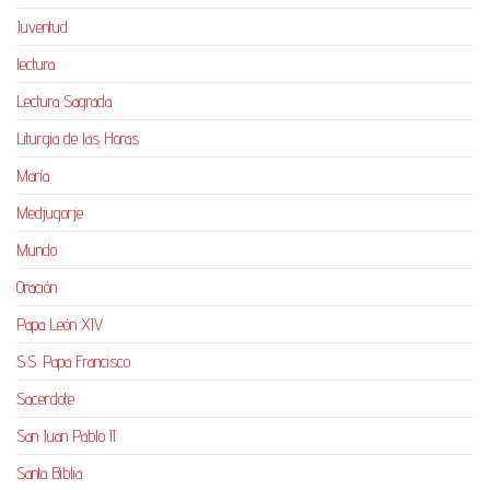
Juventud
lectura
Lectura Sagrada
Liturgia de las Horas
María
Medjugorje
Mundo
Oración
Papa León XIV
S.S. Papa Francisco
Sacerdote
San Juan Pablo II
Santa Biblia