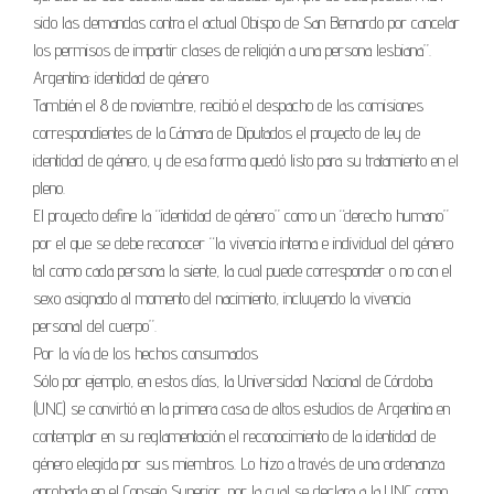
sido las demandas contra el actual Obispo de San Bernardo por cancelar
los permisos de impartir clases de religión a una persona lesbiana”.
Argentina: identidad de género
También el 8 de noviembre, recibió el despacho de las comisiones
correspondientes de la Cámara de Diputados el proyecto de ley de
identidad de género, y de esa forma quedó listo para su tratamiento en el
pleno.
El proyecto define la “identidad de género” como un “derecho humano”
por el que se debe reconocer “la vivencia interna e individual del género
tal como cada persona la siente, la cual puede corresponder o no con el
sexo asignado al momento del nacimiento, incluyendo la vivencia
personal del cuerpo”.
Por la vía de los hechos consumados
Sólo por ejemplo, en estos días, la Universidad Nacional de Córdoba
(UNC) se convirtió en la primera casa de altos estudios de Argentina en
contemplar en su reglamentación el reconocimiento de la identidad de
género elegida por sus miembros. Lo hizo a través de una ordenanza
aprobada en el Consejo Superior, por la cual se declara a la UNC como