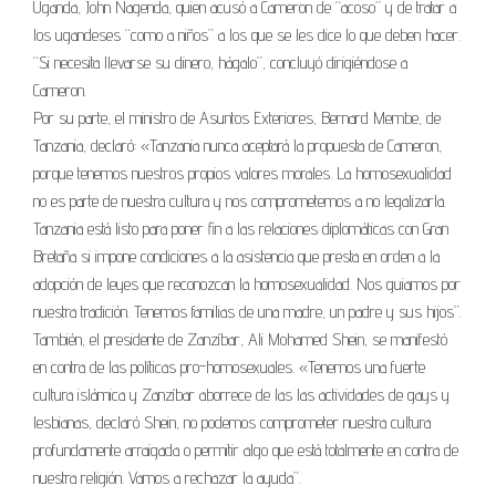
Uganda, John Nagenda, quien acusó a Cameron de “acoso” y de tratar a
los ugandeses “como a niños” a los que se les dice lo que deben hacer.
“Si necesita llevarse su dinero, hágalo”, concluyó dirigiéndose a
Cameron.
Por su parte, el ministro de Asuntos Exteriores, Bernard Membe, de
Tanzania, declaró: «Tanzania nunca aceptará la propuesta de Cameron,
porque tenemos nuestros propios valores morales. La homosexualidad
no es parte de nuestra cultura y nos comprometemos a no legalizarla.
Tanzania está listo para poner fin a las relaciones diplomáticas con Gran
Bretaña si impone condiciones a la asistencia que presta en orden a la
adopción de leyes que reconozcan la homosexualidad. Nos guiamos por
nuestra tradición. Tenemos familias de una madre, un padre y sus hijos”.
También, el presidente de Zanzíbar, Ali Mohamed Shein, se manifestó
en contra de las políticas pro-homosexuales. «Tenemos una fuerte
cultura islámica y Zanzíbar aborrece de las las actividades de gays y
lesbianas, declaró Shein, no podemos comprometer nuestra cultura
profundamente arraigada o permitir algo que está totalmente en contra de
nuestra religión. Vamos a rechazar la ayuda”.