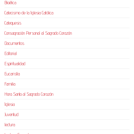
Bioética
Catecismo de la Iglesia Católica
Catequesis
Consagración Personal al Sagrado Corazón
Documentos
Editorial
Espiritualidad
Eucaristía
Familia
Hora Santa al Sagrado Corazón
Iglesia
Juventud
lectura