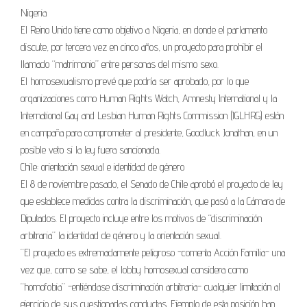
Nigeria
El Reino Unido tiene como objetivo a Nigeria, en donde el parlamento
discute, por tercera vez en cinco años, un proyecto para prohibir el
llamado “matrimonio” entre personas del mismo sexo.
El homosexualismo prevé que podría ser aprobado, por lo que
organizaciones como Human Rights Watch, Amnesty International y la
International Gay and Lesbian Human Rights Commission (IGLHRG) están
en campaña para comprometer al presidente, Goodluck Jonathan, en un
posible veto si la ley fuera sancionada.
Chile: orientación sexual e identidad de género
El 8 de noviembre pasado, el Senado de Chile aprobó el proyecto de ley
que establece medidas contra la discriminación, que pasó a la Cámara de
Diputados. El proyecto incluye entre los motivos de “discriminación
arbitraria” la identidad de género y la orientación sexual.
“El proyecto es extremadamente peligroso -comenta Acción Familia- una
vez que, como se sabe, el lobby homosexual considera como
“homofobia” -entiéndase discriminación arbitraria- cualquier limitación al
ejercicio de sus cuestionadas conductas. Ejemplo de esta posición han