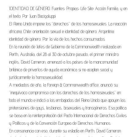
IDENTIDAD DE GÉNERO. Fuentes: Propias; Life Site; Acción Familia, y en
el texto. Por Juan Bacigaluppi
El Reino Unido impone los “derechos” de los homosexuales. La reacción
africana. Chile: orientación sexual e identidad de género. Argentina:
identidad de género. Por la vía de los hechos consumados
En la reunión de Jefes de Gobierno de la Commonwealth realizada en
Perth, Australia, del 28 al 30 de octubre pasado, el primer ministro
inglés, David Cameron, amenazó a los países de la mancomunidad
británica de privarlos de ayuda económica si no aceptan social y
jurídicamente la homosexualidad.
A mediados de año, la Foreign & Commonwealth office, anunció su
“inequívoco compromiso con los derechos de los homosexuales” en
todo el mundo e indicó a las embajadas del Reino Unido que apoyen las
pretensiones de gays, lesbianas, bisexuales y transgéneros. Esa política
se basa en la reinterpretación del Pacto Internacional de Derechos Civiles
y Políticos y de la Convención Europea de Derechos Humanos.
En consonancia con eso, durante su estadía en Perth, David Cameron