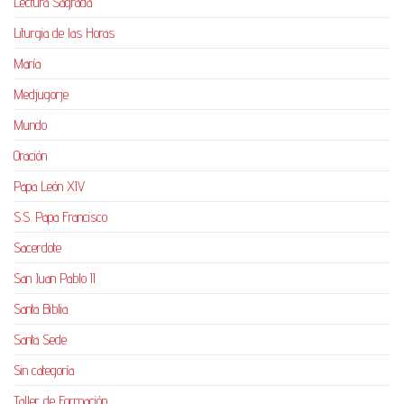
Lectura Sagrada
Liturgia de las Horas
María
Medjugorje
Mundo
Oración
Papa León XIV
S.S. Papa Francisco
Sacerdote
San Juan Pablo II
Santa Biblia
Santa Sede
Sin categoría
Taller de Formación