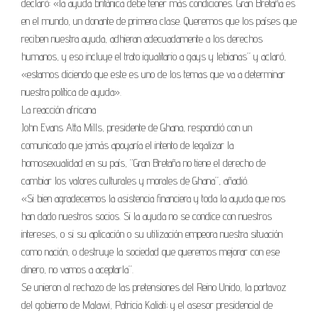
declaró: «la ayuda británica debe tener más condiciones. Gran Bretaña es
en el mundo, un donante de primera clase. Queremos que los países que
reciben nuestra ayuda, adhieran adecuadamente a los derechos
humanos, y eso incluye el trato igualitario a gays y lebianas” y aclaró,
«estamos diciendo que este es uno de los temas que va a determinar
nuestra política de ayuda».
La reacción africana
John Evans Atta Mills, presidente de Ghana, respondió con un
comunicado que jamás apoyaría el intento de legalizar la
homosexualidad en su país, “Gran Bretaña no tiene el derecho de
cambiar los valores culturales y morales de Ghana”, añadió.
«Si bien agradecemos la asistencia financiera y toda la ayuda que nos
han dado nuestros socios. Si la ayuda no se condice con nuestros
intereses, o si su aplicación o su utilización empeora nuestra situación
como nación, o destruye la sociedad que queremos mejorar con ese
dinero, no vamos a aceptarla”.
Se unieron al rechazo de las pretensiones del Reino Unido, la portavoz
del gobierno de Malawi, Patricia Kaliati; y el asesor presidencial de