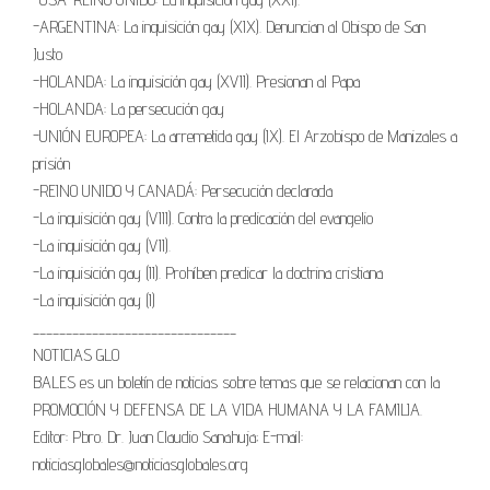
-ARGENTINA: La inquisición gay (XIX). Denuncian al Obispo de San
Justo
-HOLANDA: La inquisición gay (XVII). Presionan al Papa
-HOLANDA: La persecución gay
-UNIÓN EUROPEA: La arremetida gay (IX). El Arzobispo de Manizales a
prisión
-REINO UNIDO Y CANADÁ: Persecución declarada
-La inquisición gay (VIII). Contra la predicación del evangelio
-La inquisición gay (VII).
-La inquisición gay (II). Prohíben predicar la doctrina cristiana
-La inquisición gay (I)
_______________________________
NOTICIAS GLO
BALES es un boletín de noticias sobre temas que se relacionan con la
PROMOCIÓN Y DEFENSA DE LA VIDA HUMANA Y LA FAMILIA.
Editor: Pbro. Dr. Juan Claudio Sanahuja; E-mail:
noticiasglobales@noticiasglobales.org