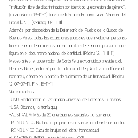
“institución libre de discriminación por identidad y expresión de género”,
(rosario3.com, 19-10-11). Igual medida tomó la Universidad Nacional del
Litoral (UNL), (sentidog, 02-11-11).
Además, por disposición de la Defensoría del Pueblo de la Ciudad de
Buenos Aires, todas las actuaciones judiciales que involucren personas
trans deberán denominarlas por su nombre de elección y no por el que
figura en el documento nacional de identidad, (Página 12, 14-11-11)
Meses antes, el gobernador de Santa Fe y ex-candidato presidencial,
Hermes Binner, autorizó por decreto que el Registro Civil modificara el
nombre y género en la partida de nacimiento de un transexual, (Pagina
12, 07-07-11). FIN, 18-11-11
Ver entre otros:
-ONU: Reinterpretan la Declaración Universal de Derechos Humanos
-USA: Obama y la tiranía gay
-AUSTRALIA: Más de 20 orientaciones sexuales…..y sumando
-REINO UNIDO: No hay lugar para los cristianos en el sistema jurídico
-REINO UNIDO: Caza de brujas del lobby homosexual
-USA-REINO UNIDO: La inquisición gay (XXI).