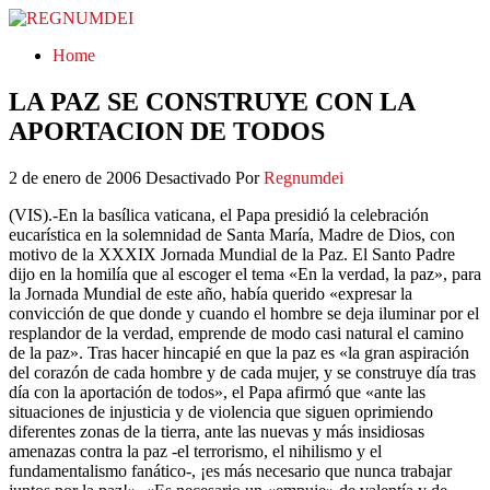
REGNUMDEI
Home
LA PAZ SE CONSTRUYE CON LA
APORTACION DE TODOS
2 de enero de 2006
Desactivado
Por
Regnumdei
(VIS).-En la basílica vaticana, el Papa presidió la celebración
eucarística en la solemnidad de Santa María, Madre de Dios, con
motivo de la XXXIX Jornada Mundial de la Paz. El Santo Padre
dijo en la homilía que al escoger el tema «En la verdad, la paz», para
la Jornada Mundial de este año, había querido «expresar la
convicción de que donde y cuando el hombre se deja iluminar por el
resplandor de la verdad, emprende de modo casi natural el camino
de la paz». Tras hacer hincapié en que la paz es «la gran aspiración
del corazón de cada hombre y de cada mujer, y se construye día tras
día con la aportación de todos», el Papa afirmó que «ante las
situaciones de injusticia y de violencia que siguen oprimiendo
diferentes zonas de la tierra, ante las nuevas y más insidiosas
amenazas contra la paz -el terrorismo, el nihilismo y el
fundamentalismo fanático-, ¡es más necesario que nunca trabajar