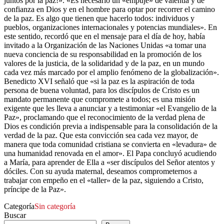
juntos por la paz!». «Es necesario un «empuje» de valentía y de
confianza en Dios y en el hombre para optar por recorrer el camino
de la paz. Es algo que tienen que hacerlo todos: individuos y
pueblos, organizaciones internacionales y potencias mundiales». En
este sentido, recordó que en el mensaje para el día de hoy, había
invitado a la Organización de las Naciones Unidas «a tomar una
nueva conciencia de su responsabilidad en la promoción de los
valores de la justicia, de la solidaridad y de la paz, en un mundo
cada vez más marcado por el amplio fenómeno de la globalización».
Benedicto XVI señaló que «si la paz es la aspiración de toda
persona de buena voluntad, para los discípulos de Cristo es un
mandato permanente que compromete a todos; es una misión
exigente que les lleva a anunciar y a testimoniar «el Evangelio de la
Paz», proclamando que el reconocimiento de la verdad plena de
Dios es condición previa a indispensable para la consolidación de la
verdad de la paz. Que esta convicción sea cada vez mayor, de
manera que toda comunidad cristiana se convierta en «levadura» de
una humanidad renovada en el amor». El Papa concluyó acudiendo
a María, para aprender de Ella a «ser discípulos del Señor atentos y
dóciles. Con su ayuda maternal, deseamos comprometernos a
trabajar con empeño en el «taller» de la paz, siguiendo a Cristo,
príncipe de la Paz».
Categoría
Sin categoría
Buscar