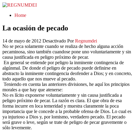
REGNUMDEI
Home
La ocasión de pecado
14 de mayo de 2012
Desactivado
Por
Regnumdei
No se peca solamente cuando se realiza de hecho alguna acción
pecaminosa, sino también cuandose pone uno voluntariamente y sin
causa justificada en peligro próximo de pecar.
En general se entiende por peligro la inminente contingencia de
algúnmal. De donde el peligro de pecado puede definirse en
abstracto la inminente contingencia deofender a Dios; y en concreto,
todo aquello que nos mueve al pecado.
Teniendo en cuenta las anteriores divisiones, he aquí los principios
morales a que hay que atenerse:
No es lícito exponerse voluntariamente y sin causa justificada a
peligro próximo de pecar. La razón es clara. El que obra de esa
forma incurre en loca temeridad y muestra claramente la poca
importancia que le concede a la probable ofensa de Dios. Lo cual es
ya injurioso a Dios y, por lomismo, verdadero pecado. El pecado
será grave o leve, según se trate de peligro de pecar gravemente o
sólo levemente.