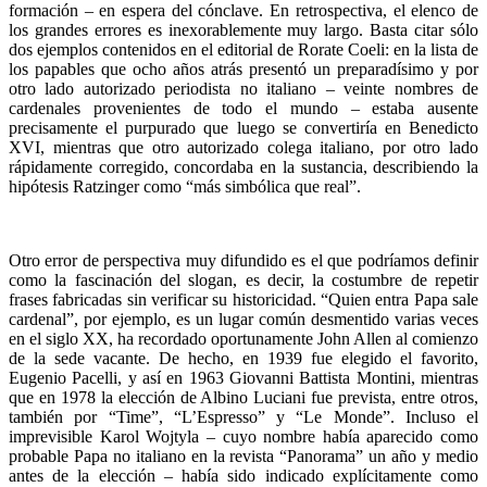
formación – en espera del cónclave. En retrospectiva, el elenco de
los grandes errores es inexorablemente muy largo. Basta citar sólo
dos ejemplos contenidos en el editorial de Rorate Coeli: en la lista de
los papables que ocho años atrás presentó un preparadísimo y por
otro lado autorizado periodista no italiano – veinte nombres de
cardenales provenientes de todo el mundo – estaba ausente
precisamente el purpurado que luego se convertiría en Benedicto
XVI, mientras que otro autorizado colega italiano, por otro lado
rápidamente corregido, concordaba en la sustancia, describiendo la
hipótesis Ratzinger como “más simbólica que real”.
Otro error de perspectiva muy difundido es el que podríamos definir
como la fascinación del slogan, es decir, la costumbre de repetir
frases fabricadas sin verificar su historicidad. “Quien entra Papa sale
cardenal”, por ejemplo, es un lugar común desmentido varias veces
en el siglo XX, ha recordado oportunamente John Allen al comienzo
de la sede vacante. De hecho, en 1939 fue elegido el favorito,
Eugenio Pacelli, y así en 1963 Giovanni Battista Montini, mientras
que en 1978 la elección de Albino Luciani fue prevista, entre otros,
también por “Time”, “L’Espresso” y “Le Monde”. Incluso el
imprevisible Karol Wojtyla – cuyo nombre había aparecido como
probable Papa no italiano en la revista “Panorama” un año y medio
antes de la elección – había sido indicado explícitamente como