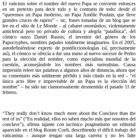
El vaticinio sobre el nombre del nuevo Papa se convierte entonces
en un pretexto para decir todo y lo contrario de todo: desde el
“queremos un Papa moderno, un Papa Amélie Poulain, que lleve
grandes cruces de rapero” – sic, frases tomadas de un blog que se
lee en el sitio de Le Monde – al cabaret onomástico, violentamente
anticlerical pero no privado de cultura y alegría “patafísica”, del
cómico suizo Daniel Rausis, el inventor del género de los
Papocryphes, nombres papales totalmente imaginarios. En el 2005,
autodefiniéndose experto de pontificcionologías (sí, precisamente
así), el cómico se ofrecía a dar una mano al nuevo sucesor de Pedro
para la elección del nombre, como especialista mundial de la
cuestión, aconsejándole los nombres más surrealistas. Causa
impresión releer sus palabras a algunos años de distancia, ahora que
su comentario más sutilmente pérfido y más citado en la red – “el
único acto libre e imprevisible de un Papa es la elección del
nombre” – ha sido tan clamorosamente desmentido el pasado 11 de
febrero.
“They really don’t know much more about the Conclave than the
rest of us” (“En realidad, ellos no saben mucho más que nosotros del
conclave”), afirma tajante con lacónico pragmatismo un editorial
aparecido en el blog Rorate Coeli, describiendo el difícil trabajo del
vaticanista – aunque tengan una larga carrera y no les falte