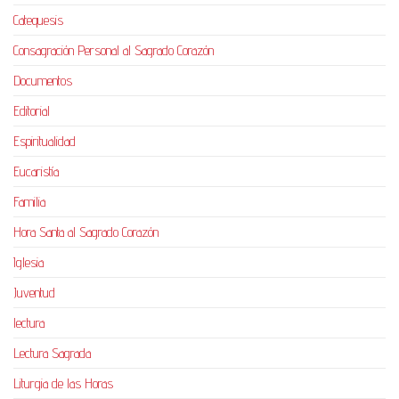
Catequesis
Consagración Personal al Sagrado Corazón
Documentos
Editorial
Espiritualidad
Eucaristía
Familia
Hora Santa al Sagrado Corazón
Iglesia
Juventud
lectura
Lectura Sagrada
Liturgia de las Horas