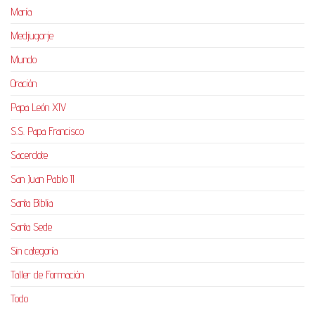
María
Medjugorje
Mundo
Oración
Papa León XIV
S.S. Papa Francisco
Sacerdote
San Juan Pablo II
Santa Biblia
Santa Sede
Sin categoría
Taller de Formación
Todo