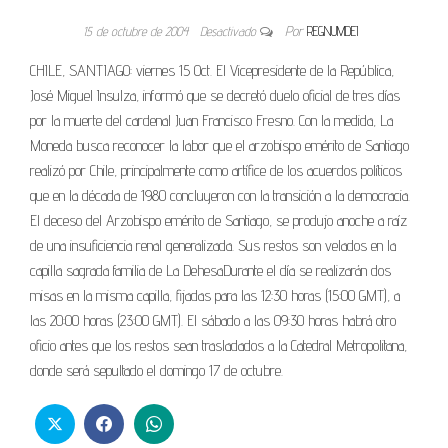
15 de octubre de 2004
Desactivado
Por
REGNUMDEI
CHILE, SANTIAGO: viernes 15 Oct. El Vicepresidente de la República,
José Miguel Insulza, informó que se decretó duelo oficial de tres días
por la muerte del cardenal Juan Francisco Fresno. Con la medida, La
Moneda busca reconocer la labor que el arzobispo emérito de Santiago
realizó por Chile, principalmente como artífice de los acuerdos políticos
que en la década de 1980 concluyeron con la transición a la democracia.
El deceso del Arzobispo emérito de Santiago, se produjo anoche a raíz
de una insuficiencia renal generalizada. Sus restos son velados en la
capilla sagrada familia de La DehesaDurante el día se realizarán dos
misas en la misma capilla, fijadas para las 12:30 horas (15:00 GMT), a
las 20:00 horas (23:00 GMT). El sábado a las 09:30 horas habrá otro
oficio antes que los restos sean trasladados a la Catedral Metropolitana,
donde será sepultado el domingo 17 de octubre.