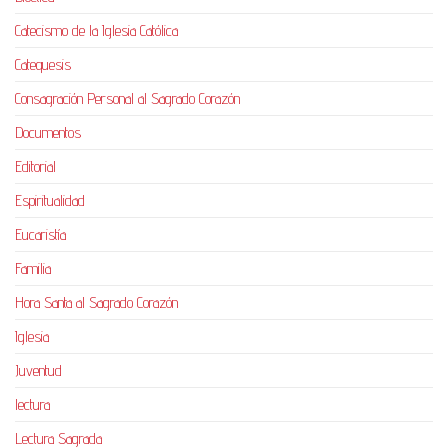
Catecismo de la Iglesia Católica
Catequesis
Consagración Personal al Sagrado Corazón
Documentos
Editorial
Espiritualidad
Eucaristía
Familia
Hora Santa al Sagrado Corazón
Iglesia
Juventud
lectura
Lectura Sagrada