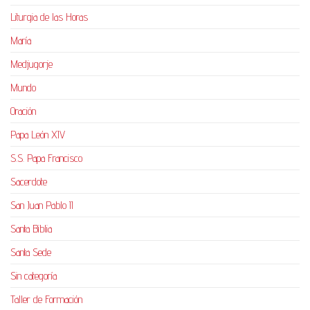
Liturgia de las Horas
María
Medjugorje
Mundo
Oración
Papa León XIV
S.S. Papa Francisco
Sacerdote
San Juan Pablo II
Santa Biblia
Santa Sede
Sin categoría
Taller de Formación