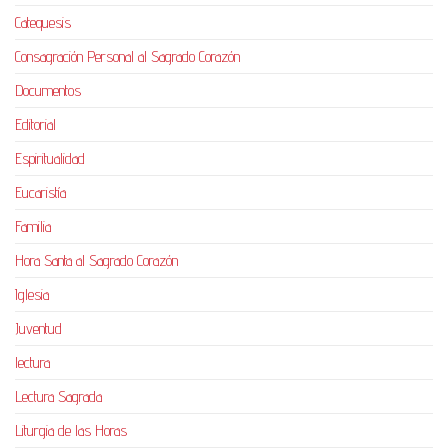
Catequesis
Consagración Personal al Sagrado Corazón
Documentos
Editorial
Espiritualidad
Eucaristía
Familia
Hora Santa al Sagrado Corazón
Iglesia
Juventud
lectura
Lectura Sagrada
Liturgia de las Horas