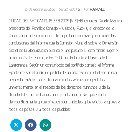
15 de febrero de 2005
Desactivado
Por
REGNUMDEI
CIUDAD DEL VATICANO, 15 FEB 2005 (VIS).-El cardenal Renato Martino,
presidente del Pontificio Consejo «Justicia y Paz» y el director de la
Organización Internacional del Trabajo, Juan Somavia, presentarán las
conclusiones del Informe que la Comisión Mundial sobre la Dimensión
Social de la Globalización publicó el año pasado. El acto tendrá lugar el
próximo 25 de febrero, a las 15,00, en la Pontificia Universidad
Lateranense. Según un comunicado del pontificio consejo, el Informe
«pretende ser el punto de partida de un proceso de globalización con
marcado carácter social, fundado en los valores compartidos
universalmente, en el respeto de los derechos humanos y de la
dignidad de cada individuo; una globalización justa, gobernada
democráticamente y que ofrezca oportunidades y beneficios tangibles a
todos los países y a todos los pueblos.