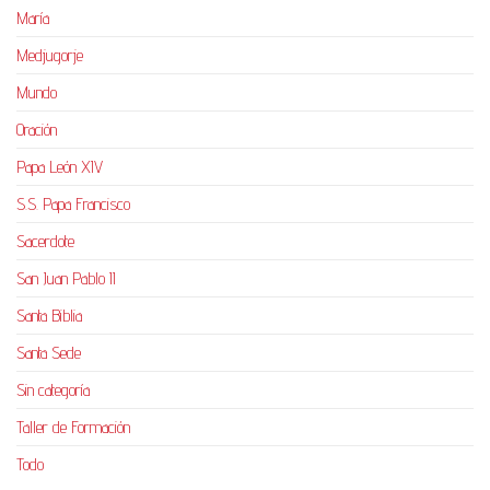
María
Medjugorje
Mundo
Oración
Papa León XIV
S.S. Papa Francisco
Sacerdote
San Juan Pablo II
Santa Biblia
Santa Sede
Sin categoría
Taller de Formación
Todo