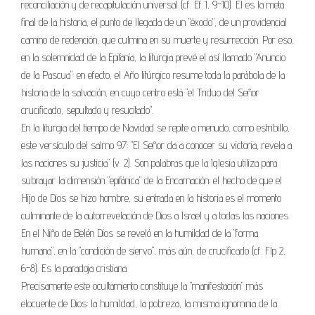
reconciliación y de recapitulación universal (cf. Ef 1, 9-10). Él es la meta
final de la historia, el punto de llegada de un "éxodo", de un providencial
camino de redención, que culmina en su muerte y resurrección. Por eso,
en la solemnidad de la Epifanía, la liturgia prevé el así llamado "Anuncio
de la Pascua": en efecto, el Año litúrgico resume toda la parábola de la
historia de la salvación, en cuyo centro está "el Triduo del Señor
crucificado, sepultado y resucitado".
En la liturgia del tiempo de Navidad se repite a menudo, como estribillo,
este versículo del salmo 97: "El Señor da a conocer su victoria, revela a
las naciones su justicia" (v. 2). Son palabras que la Iglesia utiliza para
subrayar la dimensión "epifánica" de la Encarnación: el hecho de que el
Hijo de Dios se hizo hombre, su entrada en la historia es el momento
culminante de la autorrevelación de Dios a Israel y a todas las naciones.
En el Niño de Belén Dios se reveló en la humildad de la "forma
humana", en la "condición de siervo", más aún, de crucificado (cf. Flp 2,
6-8). Es la paradoja cristiana.
Precisamente este ocultamiento constituye la "manifestación" más
elocuente de Dios: la humildad, la pobreza, la misma ignominia de la