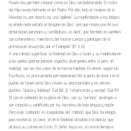
Pasión nos permiten conocer cómo es Dios verdaderamente. El rostro
del Hijo revela fielmente el del Padre. Por ello, todo el misterio de la
Navidad es, por decirlo así, una "epifanía". La manifestación a los Magos
no añade nada extraño al designio de Dios, sino que revela una de sus
dimensiones perennes y constitutivas, es decir, que "también los gentiles
son coherederos, miembros del mismo cuerpo y partícipes de la
promesa en Jesucristo, por el Evangelio" (Ef 3, 6).
A una mirada superficial, la fidelidad de Dios a Israel y su manifestación
a las gentes podrían parecer aspectos divergentes entre sí; pero, en
realidad, son las dos caras de la misma medalla. En efecto, según las
Escrituras, es precisamente permaneciendo fiel al pacto de amor con el
pueblo de Israel como Dios revela su gloria también a los demás
pueblos. "Gracia y fidelidad" (Sal 88, 2), "misericordia y verdad" (Sal 84,
11) son el contenido de la gloria de Dios, son su "nombre", destinado a
ser conocido y santificado por los hombres de toda lengua y nación.
Pero este "contenido" es inseparable del "método" que Dios ha elegido
para revelarse, es decir, el de la fidelidad absoluta a la alianza, que
alcanza su culmen en Cristo. El Señor Jesús es, al mismo tiempo e