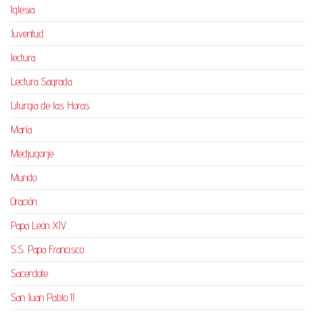
Iglesia
Juventud
lectura
Lectura Sagrada
Liturgia de las Horas
María
Medjugorje
Mundo
Oración
Papa León XIV
S.S. Papa Francisco
Sacerdote
San Juan Pablo II