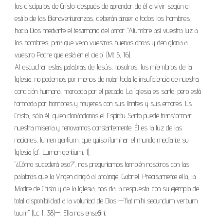
los discípulos de Cristo: después de aprender de él a vivir según el
estilo de las Bienaventuranzas, deberán atraer a todos los hombres
hacia Dios mediante el testimonio del amor: "Alumbre así vuestra luz a
los hombres, para que vean vuestras buenas obras y den gloria a
vuestro Padre que está en el cielo" (Mt 5, 16).
Al escuchar estas palabras de Jesús, nosotros, los miembros de la
Iglesia, no podemos por menos de notar toda la insuficiencia de nuestra
condición humana, marcada por el pecado. La Iglesia es santa, pero está
formada por hombres y mujeres con sus límites y sus errores. Es
Cristo, sólo él, quien donándonos el Espíritu Santo puede transformar
nuestra miseria y renovarnos constantemente. Él es la luz de las
naciones, lumen gentium, que quiso iluminar el mundo mediante su
Iglesia (cf. Lumen gentium, 1).
"¿Cómo sucederá eso?", nos preguntamos también nosotros con las
palabras que la Virgen dirigió al arcángel Gabriel. Precisamente ella, la
Madre de Cristo y de la Iglesia, nos da la respuesta: con su ejemplo de
total disponibilidad a la voluntad de Dios —"fiat mihi secundum verbum
tuum" (Lc 1, 38)—. Ella nos ense&nt