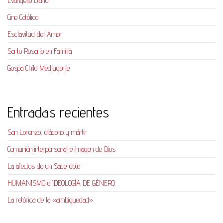
Evangelio Diario
Cine Católico
Esclavitud del Amor
Santo Rosario en Familia
Gospa Chile Medjugorje
Entradas recientes
San Lorenzo, diácono y mártir
Comunión interpersonal e imagen de Dios
La afectos de un Sacerdote
HUMANISMO e IDEOLOGÍA DE GÉNERO
La retórica de la «ambigüedad»