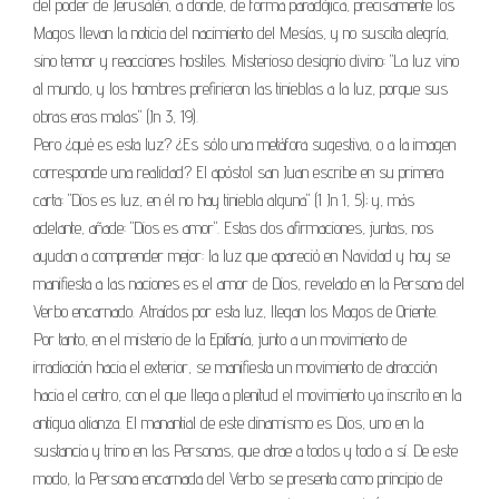
del poder de Jerusalén, a donde, de forma paradójica, precisamente los
Magos llevan la noticia del nacimiento del Mesías, y no suscita alegría,
sino temor y reacciones hostiles. Misterioso designio divino: "La luz vino
al mundo, y los hombres prefirieron las tinieblas a la luz, porque sus
obras eras malas" (Jn 3, 19).
Pero ¿qué es esta luz? ¿Es sólo una metáfora sugestiva, o a la imagen
corresponde una realidad? El apóstol san Juan escribe en su primera
carta: "Dios es luz, en él no hay tiniebla alguna" (1 Jn 1, 5); y, más
adelante, añade: "Dios es amor". Estas dos afirmaciones, juntas, nos
ayudan a comprender mejor: la luz que apareció en Navidad y hoy se
manifiesta a las naciones es el amor de Dios, revelado en la Persona del
Verbo encarnado. Atraídos por esta luz, llegan los Magos de Oriente.
Por tanto, en el misterio de la Epifanía, junto a un movimiento de
irradiación hacia el exterior, se manifiesta un movimiento de atracción
hacia el centro, con el que llega a plenitud el movimiento ya inscrito en la
antigua alianza. El manantial de este dinamismo es Dios, uno en la
sustancia y trino en las Personas, que atrae a todos y todo a sí. De este
modo, la Persona encarnada del Verbo se presenta como principio de