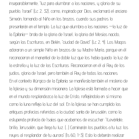
inseparablemente, "luz para alumbrar a las naciones, y gloria de su
pueblo, Israel" (Lc 2, 32), como, inspirado por Dios, exclamará el anciano
Simeón, tomando al Niño en los brazos, cuando sus padres lo
presentarán en el templo. La luz que alumbra a las naciones —la luz de
la Epifanía— brota de la gloria de Israel, la gloria del Mesías nacido,
según las Escrituras, en Belén, "ciudad de David" (Lc 2, 4). Los Magos
adoraron a un simple Niño en brazos de su Madre María, porque en él
reconocieron el manantial de la doble luz que los había guiado: la luz de
la estrella y la luz de las Escrituras. Reconocieron en él al Rey de los
judíos, gloria de Israel, pero también al Rey de todas las naciones.
En el contexto litúrgico de la Epifanía se manifiesta también el misterio de
la Iglesia y su dimensión misionera. La Iglesia está llamada a hacer que
en el mundo resplandezca la luz de Cristo, reflejándola en sí misma
como la luna refleja la luz del sol. En la Iglesia se han cumplido las
antiguas profecías referidas a la ciudad santa de Jerusalén, como la
estupenda profecía de Isaías que acabamos de escuchar: "¡Levántate,
brilla, Jerusalén, que llega tu luz. (…) Caminarán los pueblos a tu luz; los
reyes al resplandor de tu aurora" (Is 60, 1-3). Esto lo deberán realizar