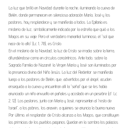
La luz que brilló en Navidad durante la noche, iluminando la cueva de
Belén, donde permanecen en silenciosa adoración María, José y los
pastores, hoy resplandece y se manifiesta a todos. La Epifanía es
misterio de luz, simbólicamente indicada por la estrella que guió a los
Magos en su viaje. Pero el verdadero manantial luminoso, el "sol que
nace de lo alto" (Lc 1, 78), es Cristo.
En el misterio de la Navidad, la luz de Cristo se irradia sobre la tierra,
difundiéndose como en círculos concéntricos. Ante todo, sobre la
Sagrada Familia de Nazaret: la Virgen María y José son iluminados por
la presencia divina del Niño Jesús. La luz del Redentor se manifiesta
luego a los pastores de Belén, que, advertidos por el ángel, acuden
enseguida a la cueva y encuentran allí la "señal" que se les había
anunciado: un niño envuelto en pañales y acostado en un pesebre (cf. Lc
2, 12). Los pastores, junto con María y José, representan al "resto de
Israel", a los pobres, los anawin, a quienes se anuncia la buena nueva.
Por último, el resplandor de Cristo alcanza a los Magos, que constituyen
las primicias de los pueblos paganos. Quedan en la sombra los palacios