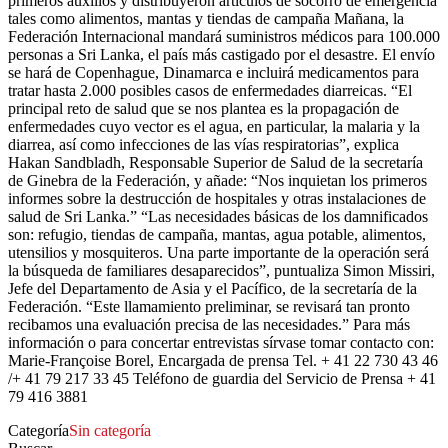
primeros auxilios y distribuyeron artículos de socorro de emergencia
tales como alimentos, mantas y tiendas de campaña Mañana, la
Federación Internacional mandará suministros médicos para 100.000
personas a Sri Lanka, el país más castigado por el desastre. El envío
se hará de Copenhague, Dinamarca e incluirá medicamentos para
tratar hasta 2.000 posibles casos de enfermedades diarreicas. “El
principal reto de salud que se nos plantea es la propagación de
enfermedades cuyo vector es el agua, en particular, la malaria y la
diarrea, así como infecciones de las vías respiratorias”, explica
Hakan Sandbladh, Responsable Superior de Salud de la secretaría
de Ginebra de la Federación, y añade: “Nos inquietan los primeros
informes sobre la destrucción de hospitales y otras instalaciones de
salud de Sri Lanka.” “Las necesidades básicas de los damnificados
son: refugio, tiendas de campaña, mantas, agua potable, alimentos,
utensilios y mosquiteros. Una parte importante de la operación será
la búsqueda de familiares desaparecidos”, puntualiza Simon Missiri,
Jefe del Departamento de Asia y el Pacífico, de la secretaría de la
Federación. “Este llamamiento preliminar, se revisará tan pronto
recibamos una evaluación precisa de las necesidades.” Para más
información o para concertar entrevistas sírvase tomar contacto con:
Marie-Françoise Borel, Encargada de prensa Tel. + 41 22 730 43 46
/+ 41 79 217 33 45 Teléfono de guardia del Servicio de Prensa + 41
79 416 3881
Categoría
Sin categoría