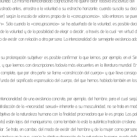
luntad. La misma intencionalidad cognoscitiva no quiere decir todavía esclavitud del
strado antes, arrastra a la voluntad a su estrecho horizonte, cuando suscita su deci
jer) según la escala de valores propia de la «concupiscencia», sólo entonces se pue
». Sólo cuando la «concupiscencia» se ha adueñado de la voluntad, es posible dec
e la voluntad y de la posibilidad de elegir o decidir, a través de la cual -en virtud d
e existir con relación a otra persona. La intencionalidad de semejante existencia ad
u prolongación subjetiva- es posible confirmar lo que leimos, por ejemplo, en el Sir
, y que leemos con descripciones todavía más elocuentes en la literatura mundial. E
mpleta, que por otra parte se llama «constricción del cuerpo» y que lleva consigo 
rofunda del significado esponsalicio del cuerpo, del que hemos hablado también en los
encionalidad de una existencia concreta, por ejemplo, del hombre, para el cual seg
satisfacción de la «necesidad sexual» inherente a su masculinidad, no se trata en mo
etiva de la naturaleza humana con la finalidad procreadora que le es propia. Las pa
o) están lejos del maniqueísmo, como también lo está la auténtica tradición cristiana.
ular. Se trata, en cambio, del modo de existir del hombre y de la mujer como person
basándose en lo que, según la objetiva dimensión de la naturaleza humana, puede defi