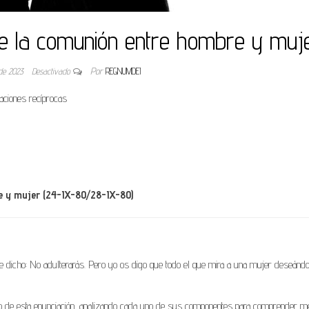
e la comunión entre hombre y muj
 de 2023
Desactivado
Por
REGNUMDEI
aciones recíprocas
 y mujer (24-IX-80/28-IX-80)
ue dicho: No adulterarás. Pero yo os digo que todo el que mira a una mujer deseándo
do de esta enunciación, analizando cada uno de sus componentes para comprender me