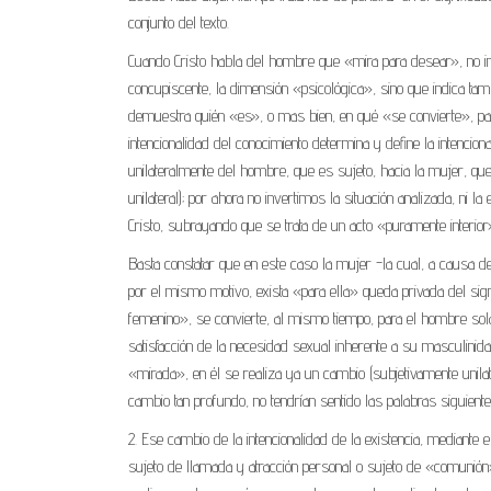
conjunto del texto.
Cuando Cristo habla del hombre que «mira para desear», no indi
concupiscente, la dimensión «psicológica», sino que indica tam
demuestra quién «es», o mas bien, en qué «se convierte», par
intencionalidad del conocimiento determina y define la intencio
unilateralmente del hombre, que es sujeto, hacia la mujer, que
unilateral); por ahora no invertimos la situación analizada, n
Cristo, subrayando que se trata de un acto «puramente interior
Basta constatar que en este caso la mujer -la cual, a causa 
por el mismo motivo, exista «para ella» queda privada del sign
femenino», se convierte, al mismo tiempo, para el hombre solam
satisfacción de la necesidad sexual inherente a su masculinida
«mirada», en él se realiza ya un cambio (subjetivamente unilate
cambio tan profundo, no tendrían sentido las palabras siguien
2. Ese cambio de la intencionalidad de la existencia, median
sujeto de llamada y atracción personal o sujeto de «comunión»