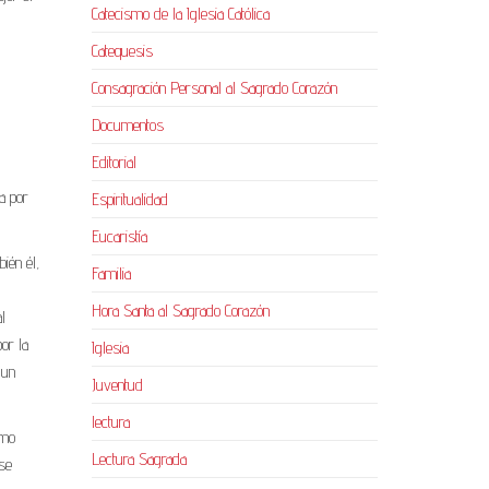
Catecismo de la Iglesia Católica
Catequesis
Consagración Personal al Sagrado Corazón
Documentos
Editorial
a por
Espiritualidad
Eucaristía
ién él,
Familia
Hora Santa al Sagrado Corazón
l
or la
Iglesia
 un
Juventud
lectura
omo
Lectura Sagrada
 se