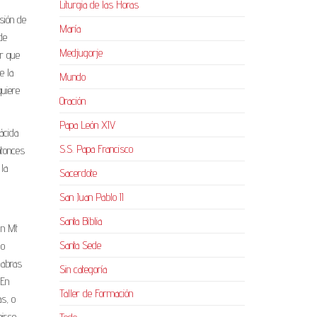
Liturgia de las Horas
sión de
María
de
Medjugorje
ir que
e la
Mundo
quiere
Oración
Papa León XIV
ácida
S.S. Papa Francisco
ntonces
la
Sacerdote
San Juan Pablo II
Santa Biblia
ún Mt
Santa Sede
do
labras
Sin categoría
 En
Taller de Formación
as, o
nirse