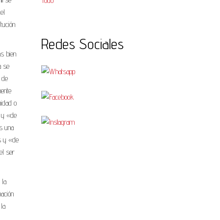
Todo
el
tución
Redes Sociales
ás bien
a se
 de
mente
nidad o
l y «de
os una
es y «de
el ser
 la
mación
 la