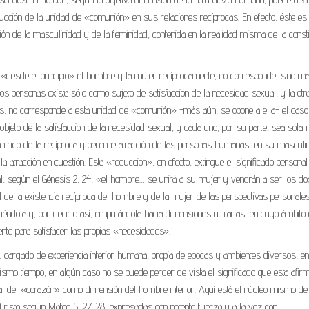
cción de la unidad de «comunión» en sus relaciones recíprocas. En efecto, éste es 
ción de la masculinidad y de la feminidad, contenida en la realidad misma de la consti
 «desde el principio» el hombre y la mujer recíprocamente, no corresponde, sino m
dos personas exista sólo como sujeto de satisfacción de la necesidad sexual, y la otr
más, no corresponde a esta unidad de «comunión» -más aún, se opone a ella- el caso
eto de la satisfacción de la necesidad sexual, y cada uno, por su parte, sea sola
tan rico de la recíproca y perenne atracción de las personas humanas, en su masculi
 atracción en cuestión. Esta «reducción», en efecto, extingue el significado persona
al, según el Génesis 2, 24, «el hombre… se unirá a su mujer y vendrán a ser los d
al de la existencia recíproca del hombre y de la mujer de las perspectivas personal
éndola y, por decirlo así, empujándola hacia dimensiones utilitarias, en cuyo ámbito 
e para satisfacer las propias «necesidades».
 cargado de experiencia interior humana, propia de épocas y ambientes diversos, en
ismo tiempo, en algún caso no se puede perder de vista el significado que esta afir
ral del «corazón» como dimensión del hombre interior. Aquí está el núcleo mismo de
e Cristo según Mateo 5, 27-28, expresadas con potente fuerza y a la vez con