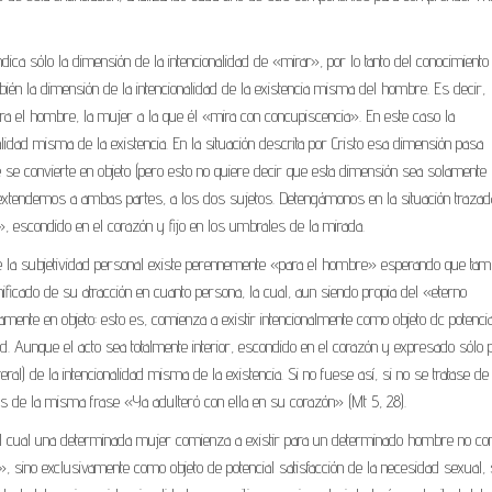
ca sólo la dimensión de la intencionalidad de «mirar», por lo tanto del conocimiento
bién la dimensión de la intencionalidad de la existencia misma del hombre. Es decir,
a el hombre, la mujer a la que él «mira con concupiscencia». En este caso la
nalidad misma de la existencia. En la situación descrita por Cristo esa dimensión pasa
 se convierte en objeto (pero esto no quiere decir que esta dimensión sea solamente
i la extendemos a ambas partes, a los dos sujetos. Detengámonos en la situación trazad
», escondido en el corazón y fijo en los umbrales de la mirada.
de la subjetividad personal existe perennemente «para el hombre» esperando que tamb
ificado de su atracción en cuanto persona, la cual, aun siendo propia del «eterno
ente en objeto: esto es, comienza a existir intencionalmente como objeto dc potencia
d. Aunque el acto sea totalmente interior, escondido en el corazón y expresado sólo p
ral) de la intencionalidad misma de la existencia. Si no fuese así, si no se tratase de
tes de la misma frase «Ya adulteró con ella en su corazón» (Mt 5, 28).
te el cual una determinada mujer comienza a existir para un determinado hombre no c
, sino exclusivamente como objeto de potencial satisfacción de la necesidad sexual,