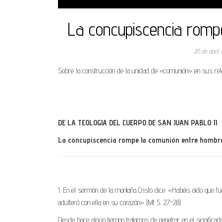
La concupiscencia romp
20 de abril
Sobre la construcción de la unidad de «comunión» en sus rel
DE LA TEOLOGIA DEL CUERPO DE SAN JUAN PABLO II
La concupiscencia rompe la comunión entre hombre
1. En el sermón de la montaña Cristo dice: «Habéis oído que f
adulteró con ella en su corazón» (Mt 5, 27-28).
Desde hace algún tiempo tratamos de penetrar en el significa