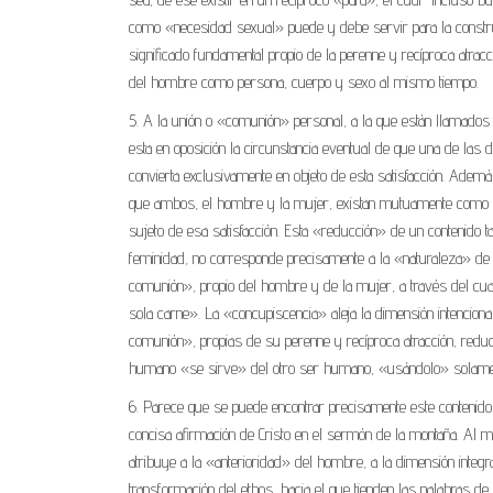
como «necesidad sexual» puede y debe servir para la constru
significado fundamental propio de la perenne y recíproca atrac
del hombre como persona, cuerpo y sexo al mismo tiempo.
5. A la unión o «comunión» personal, a la que están llamados
esta en oposición la circunstancia eventual de que una de las 
convierta exclusivamente en objeto de esta satisfacción. Ade
que ambos, el hombre y la mujer, existan mutuamente como obj
sujeto de esa satisfacción. Esta «reducción» de un contenido 
feminidad, no corresponde precisamente a la «naturaleza» de la
comunión», propio del hombre y de la mujer, a través del cu
sola carne». La «concupiscencia» aleja la dimensión intencion
comunión», propias de su perenne y recíproca atracción, reduci
humano «se sirve» del otro ser humano, «usándolo» solament
6. Parece que se puede encontrar precisamente este contenido,
concisa afirmación de Cristo en el sermón de la montaña. Al m
atribuye a la «anterioridad» del hombre, a la dimensión integ
transformación del ethos, hacia el que tienden las palabras d