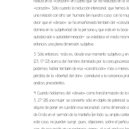
realiza en el «corazón» en cuanto que se ha realizado en la vo
«corazón». Sólo cuando la reducción intencional, que hemos ilu
una relación con otro ser humano (en nuestro caso: con la mu
decir que el «deseo» se ha enseñoreado también del «corazón
domina en la subjetividad de la persona y que está en la base d
autodecisión o autodeterminación- se establece el modo mismo d
entonces una plena dimensión subjetiva.
3. Sólo entonces -esto es, desde ese momento subjetivo y en s
(23, 17-22) acerca del hombre dominado por la concupiscencia
podemos hablar también de esa «constricción» más o menos co
pérdida de la «libertad del don», connatural a la conciencia p
análisis precedentes.
4. Cuando hablamos del «deseo» como transformación de la int
5, 27-28) una mujer se convierte sólo en objeto de potencial 
alguno de poner en cuestión esa necesidad, como dimensión obj
de Cristo en el sermón de la montaña (en todo su amplio context
este caso, no pueden surgir, pues, objeciones sobre el partic
sea, de ese existir en un recíproco «para», el cual -incluso 