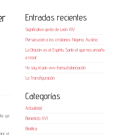
er
Entradas recientes
Significativo gesto de León XIV
Persecución a los cristianos: Nigeria, Austria
La Oración: es el Espíritu Santo el que nos enseña
a rezar.
Yo soy el pan vivo: transubstanciación
La Transfiguración
Categorías
Actualidad
la, ya
Benedicto XVI
Bioética
jor el