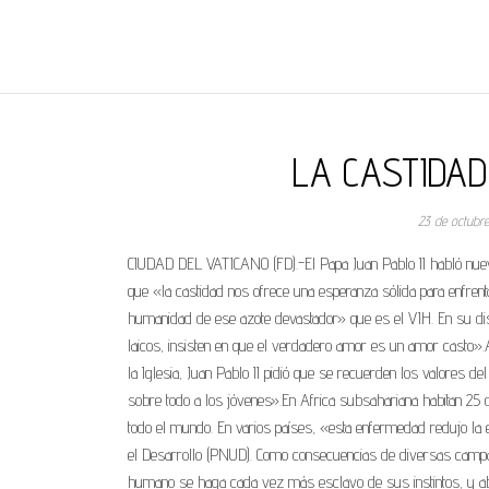
REGNUMDEI
LA CASTIDAD
23 de octubr
CIUDAD DEL VATICANO (FD).-El Papa Juan Pablo II habló nuevame
que «la castidad nos ofrece una esperanza sólida para enfrenta
humanidad de ese azote devastador» que es el VIH. En su dis
laicos, insisten en que el verdadero amor es un amor casto».Al
la Iglesia, Juan Pablo II pidió que se recuerden los valores de
sobre todo a los jóvenes».En Africa subsahariana habitan 25 
todo el mundo. En varios países, «esta enfermedad redujo l
el Desarrollo (PNUD). Como consecuencias de diversas campa
humano se haga cada vez más esclavo de sus instintos, y aba