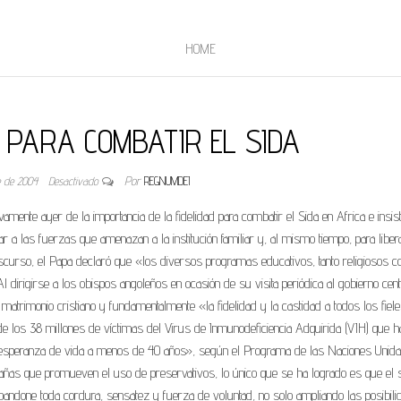
HOME
 PARA COMBATIR EL SIDA
e de 2004
Desactivado
Por
REGNUMDEI
nte ayer de la importancia de la fidelidad para combatir el Sida en Africa e insist
r a las fuerzas que amenazan a la institución familiar y, al mismo tiempo, para libera
curso, el Papa declaró que «los diversos programas educativos, tanto religiosos 
 dirigirse a los obispos angoleños en ocasión de su visita periódica al gobierno cent
l matrimonio cristiano y fundamentalmente «la fidelidad y la castidad a todos los fiele
de los 38 millones de víctimas del Virus de Inmunodeficiencia Adquirida (VIH) que h
a esperanza de vida a menos de 40 años», según el Programa de las Naciones Unida
ñas que promueven el uso de preservativos, lo único que se ha logrado es que el 
ndone toda cordura, sensatez y fuerza de voluntad, no solo ampliando las posibil