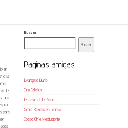
Buscar
Buscar
Paginas amigas
ió en
r a la
Evangelio Diario
como
Cine Católico
ral de
s, pero
Esclavitud del Amor
ay en
Santo Rosario en Familia
s para
ser
Gospa Chile Medjugorje
idades