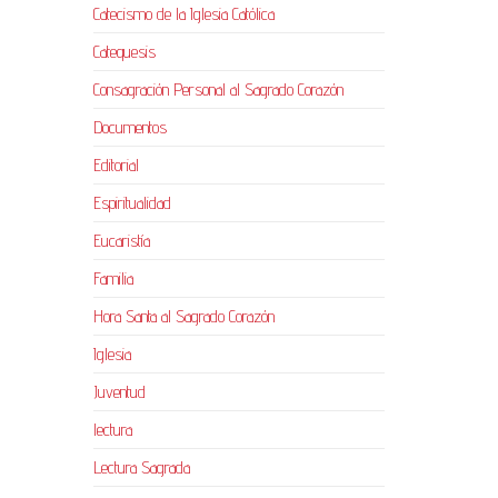
Catecismo de la Iglesia Católica
Catequesis
Consagración Personal al Sagrado Corazón
Documentos
Editorial
Espiritualidad
Eucaristía
Familia
Hora Santa al Sagrado Corazón
Iglesia
Juventud
lectura
Lectura Sagrada