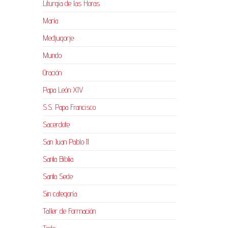
Liturgia de las Horas
María
Medjugorje
Mundo
Oración
Papa León XIV
S.S. Papa Francisco
Sacerdote
San Juan Pablo II
Santa Biblia
Santa Sede
Sin categoría
Taller de Formación