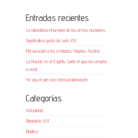
Entradas recientes
La naturaleza inhumana de las armas nucleares
Significativo gesto de León XIV
Persecución a los cristianos: Nigeria, Austria
La Oración: es el Espíritu Santo el que nos enseña
a rezar.
Yo soy el pan vivo: transubstanciación
Categorías
Actualidad
Benedicto XVI
Bioética