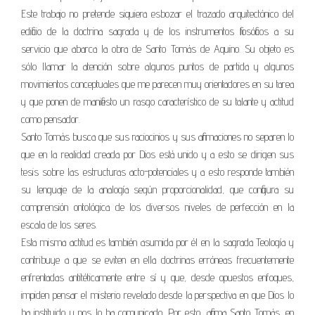
Este trabajo no pretende siquiera esbozar el trazado arquitectónico del
edificio de la doctrina sagrada y de los instrumentos filosóficos a su
servicio que abarca la obra de Santo Tomás de Aquino. Su objeto es
sólo llamar la atención sobre algunos puntos de partida y algunos
movimientos conceptuales que me parecen muy orientadores en su tarea
y que ponen de manifiesto un rasgo característico de su talante y actitud
como pensador.
Santo Tomás busca que sus raciocinios y sus afirmaciones no separen lo
que en la realidad creada por Dios está unido y a esto se dirigen sus
tesis sobre las estructuras acto-potenciales y a esto responde también
su lenguaje de la analogía según proporcionalidad, que configura su
comprensión ontológica de los diversos niveles de perfección en la
escala de los seres.
Esta misma actitud es también asumida por él en la sagrada Teología y
contribuye a que se eviten en ella doctrinas erróneas frecuentemente
enfrentadas antitéticamente entre sí y que, desde opuestos enfoques,
impiden pensar el misterio revelado desde la perspectiva en que Dios lo
ha instituido y nos lo ha comunicado. Por esto, afirma Santo Tomás, en