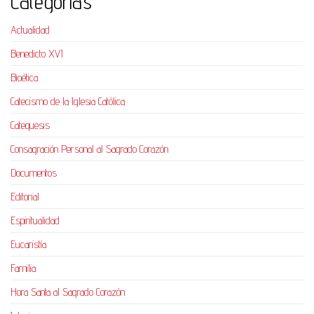
Categorías
Actualidad
Benedicto XVI
Bioética
Catecismo de la Iglesia Católica
Catequesis
Consagración Personal al Sagrado Corazón
Documentos
Editorial
Espiritualidad
Eucaristía
Familia
Hora Santa al Sagrado Corazón