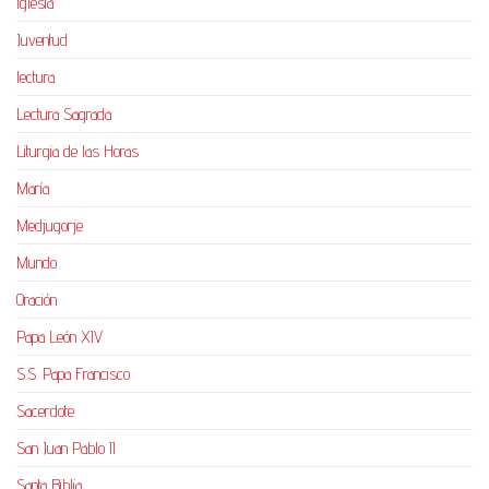
Iglesia
Juventud
lectura
Lectura Sagrada
Liturgia de las Horas
María
Medjugorje
Mundo
Oración
Papa León XIV
S.S. Papa Francisco
Sacerdote
San Juan Pablo II
Santa Biblia