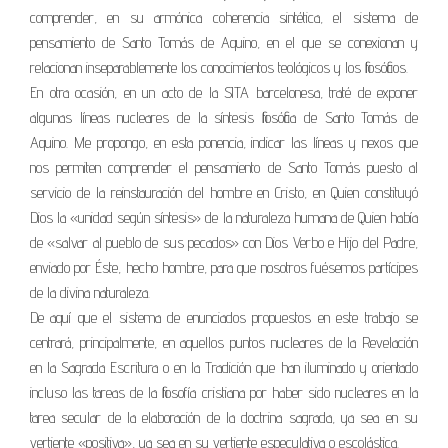
comprender, en su armónica coherencia sintética, el sistema de
pensamiento de Santo Tomás de Aquino, en el que se conexionan y
relacionan inseparablemente los conocimientos teológicos y los filosóficos.
En otra ocasión, en un acto de la SITA barcelonesa, traté de exponer
algunas líneas nucleares de la síntesis filosófica de Santo Tomás de
Aquino. Me propongo, en esta ponencia, indicar las líneas y nexos que
nos permiten comprender el pensamiento de Santo Tomás puesto al
servicio de la reinstauración del hombre en Cristo, en Quien constituyó
Dios la «unidad según síntesis» de la naturaleza humana de Quien había
de «salvar al pueblo de sus pecados» con Dios Verbo e Hijo del Padre,
enviado por Éste, hecho hombre, para que nosotros fuésemos partícipes
de la divina naturaleza.
De aquí que el sistema de enunciados propuestos en este trabajo se
centrará, principalmente, en aquellos puntos nucleares de la Revelación
en la Sagrada Escritura o en la Tradición que han iluminado y orientado
incluso las tareas de la filosofía cristiana por haber sido nucleares en la
tarea secular de la elaboración de la doctrina sagrada, ya sea en su
vertiente «positiva», ya sea en su vertiente especulativa o escolástica.