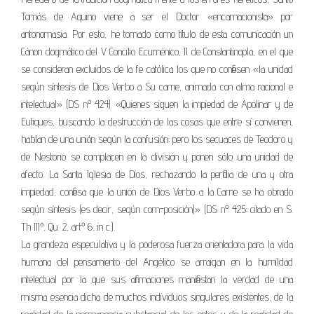
Tomás de Aquino viene a ser el Doctor «encarnacionista» por
antonomasia. Por esto, he tomado como título de esta comunicación un
Cánon dogmático del V Concilio Ecuménico, II de Constantinopla, en el que
se consideran excluidos de la fe católica los que no confiesen «la unidad
según síntesis de Dios Verbo a Su carne, animada con alma racional e
intelectual» (DS nº 424). «Quienes siguen la impiedad de Apolinar y de
Eutiques, buscando la destrucción de las cosas que entre sí convienen,
hablan de una unión según la confusión; pero los secuaces de Teodoro y
de Nestorio se complacen en la división y ponen sólo una unidad de
afecto. La Santa Iglesia de Dios, rechazando la perfidia de una y otra
impiedad, confiesa que la unión de Dios Verbo a la Carne se ha obrado
según síntesis (es decir, según com-posición)» (DS nº 425; citado en S.
Th IIIª, Qu. 2, artº 6, in c.).
La grandeza especulativa y la poderosa fuerza orientadora para la vida
humana del pensamiento del Angélico se arraigan en la humildad
intelectual por la que sus afirmaciones manifiestan la verdad de una
misma esencia dicha de muchos individuos singulares existentes, de la