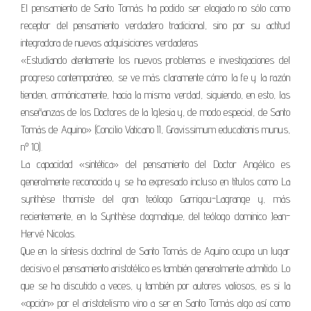
El pensamiento de Santo Tomás ha podido ser elogiado no sólo como
receptor del pensamiento verdadero tradicional, sino por su actitud
integradora de nuevas adquisiciones verdaderas
«Estudiando atentamente los nuevos problemas e investigaciones del
progreso contemporáneo, se ve más claramente cómo la fe y la razón
tienden, armónicamente, hacia la misma verdad, siguiendo, en esto, las
enseñanzas de los Doctores de la Iglesia y, de modo especial, de Santo
Tomás de Aquino» (Concilio Vaticano II, Gravissimum educationis munus,
nº 10).
La capacidad «sintética» del pensamiento del Doctor Angélico es
generalmente reconocida y se ha expresado incluso en títulos como La
synthèse thomiste del gran teólogo Garrigou-Lagrange y, más
recientemente, en la Synthèse dogmatique, del teólogo dominico Jean-
Hervé Nicolas.
Que en la síntesis doctrinal de Santo Tomás de Aquino ocupa un lugar
decisivo el pensamiento aristotélico es también generalmente admitido. Lo
que se ha discutido a veces, y también por autores valiosos, es si la
«opción» por el aristotelismo vino a ser en Santo Tomás algo así como