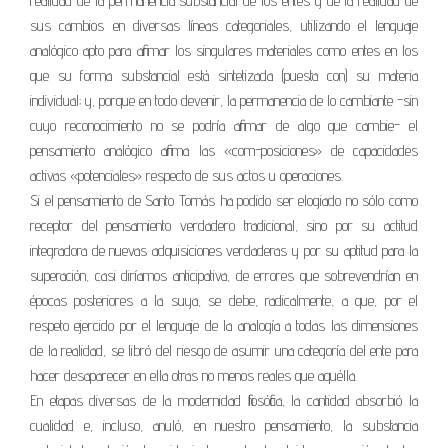
realidad de la permanencia substancial de los entes y de la realidad de
sus cambios en diversas líneas categoriales, utilizando el lenguaje
analógico apto para afirmar los singulares materiales como entes en los
que su forma substancial está sintetizada (puesta con) su materia
individual; y, porque en todo devenir, la permanencia de lo cambiante -sin
cuyo reconocimiento no se podría afirmar de algo que cambie- el
pensamiento analógico afirma las «com-posiciones» de capacidades
activas «potenciales» respecto de sus actos u operaciones.
Si el pensamiento de Santo Tomás ha podido ser elogiado no sólo como
receptor del pensamiento verdadero tradicional, sino por su actitud
integradora de nuevas adquisiciones verdaderas y por su aptitud para la
superación, casi diríamos anticipativa, de errores que sobrevendrían en
épocas posteriores a la suya, se debe, radicalmente, a que, por el
respeto ejercido por el lenguaje de la analogía a todas las dimensiones
de la realidad, se libró del riesgo de asumir una categoría del ente para
hacer desaparecer en ella otras no menos reales que aquélla.
En etapas diversas de la modernidad filosófica, la cantidad absorbió la
cualidad e, incluso, anuló, en nuestro pensamiento, la substancia