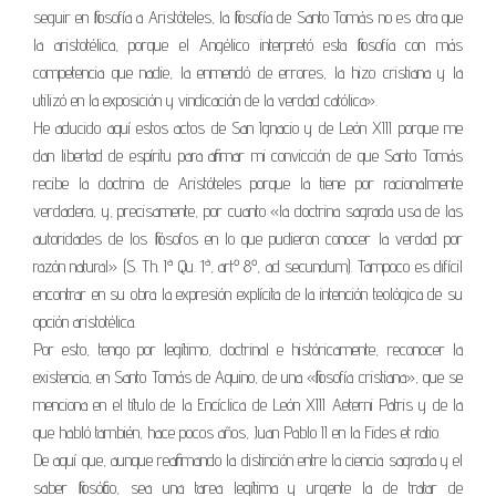
seguir en filosofía a Aristóteles, la filosofía de Santo Tomás no es otra que
la aristotélica, porque el Angélico interpretó esta filosofía con más
competencia que nadie, la enmendó de errores, la hizo cristiana y la
utilizó en la exposición y vindicación de la verdad católica».
He aducido aquí estos actos de San Ignacio y de León XIII porque me
dan libertad de espíritu para afirmar mi convicción de que Santo Tomás
recibe la doctrina de Aristóteles porque la tiene por racionalmente
verdadera, y, precisamente, por cuanto «la doctrina sagrada usa de las
autoridades de los filósofos en lo que pudieron conocer la verdad por
razón natural» (S. Th. Iª Qu. 1ª, artº 8º, ad secundum). Tampoco es difícil
encontrar en su obra la expresión explícita de la intención teológica de su
opción aristotélica.
Por esto, tengo por legítimo, doctrinal e históricamente, reconocer la
existencia, en Santo Tomás de Aquino, de una «filosofía cristiana», que se
menciona en el título de la Encíclica de León XIII Aeterni Patris y de la
que habló también, hace pocos años, Juan Pablo II en la Fides et ratio.
De aquí que, aunque reafirmando la distinción entre la ciencia sagrada y el
saber filosófico, sea una tarea legítima y urgente la de tratar de