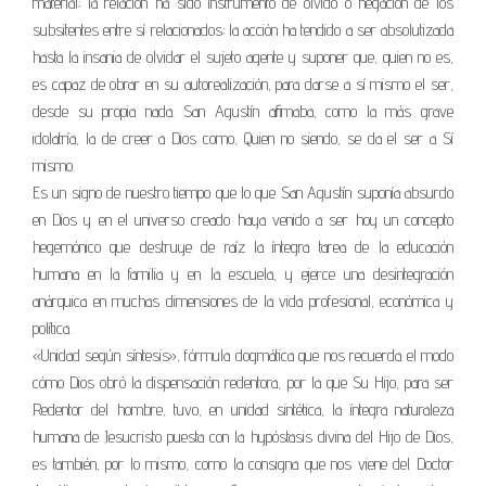
material; la relación ha sido instrumento de olvido o negación de los
subsitentes entre sí relacionados; la acción ha tendido a ser absolutizada
hasta la insania de olvidar el sujeto agente y suponer que, quien no es,
es capaz de obrar en su autorealización, para darse a sí mismo el ser,
desde su propia nada. San Agustín afirmaba, como la más grave
idolatría, la de creer a Dios como, Quien no siendo, se da el ser a Sí
mismo.
Es un signo de nuestro tiempo que lo que San Agustín suponía absurdo
en Dios y en el universo creado haya venido a ser hoy un concepto
hegemónico que destruye de raíz la íntegra tarea de la educación
humana en la familia y en la escuela, y ejerce una desintegración
anárquica en muchas dimensiones de la vida profesional, económica y
política.
«Unidad según síntesis», fórmula dogmática que nos recuerda el modo
cómo Dios obró la dispensación redentora, por la que Su Hijo, para ser
Redentor del hombre, tuvo, en unidad sintética, la íntegra naturaleza
humana de Jesucristo puesta con la hypóstasis divina del Hijo de Dios,
es también, por lo mismo, como la consigna que nos viene del Doctor