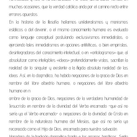
muchas ocasiones, que la verdad católica anda por el camino recto entre
errores opuestos.
En la historia de la filosofía hallamos unilateralismos y monismos
estáticos o del devenir, o el mismo conocimiento humano es evaluado
como lenguaje conceptual postulando exclusivismos inmediatistas, o
ejerciendo tales inmediatismos en opciones antitéticas, o bien empiristas,
desintegradoras del conocimiento intelectual, o en «ontologismos» que, al
absolutizar como inteligibles «ideas» pretendidamente vistas, sacrifican la
realidad de lo singular y existente a la fingida absoluta realidad de las
ideas. Así, en lo dogmático, ha habido negaciones de la gracia de Dios en
nombre del libre albedrío humano, o negaciones del libre albedrío
humano en n
ombre de la gracia de Dios, negaciones de la verdadera humanidad de
Jesucristo en nombre de la divinidad del Verbo encarnado -que así no
sería ya el Verbo encarnado- o negaciones de la divinidad de Cristo en
nombre de la naturaleza humana del Mesías, que así no sería ya
reconocido como el Hijo de Dios, encarnado para nuestra salvación.
Heredero de la tradición dogmática frente a los errores heréticos, Santo