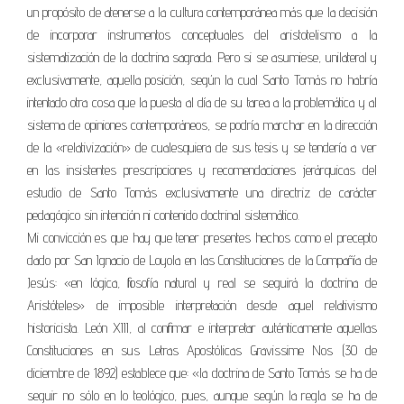
un propósito de atenerse a la cultura contemporánea más que la decisión
de incorporar instrumentos conceptuales del aristotelismo a la
sistematización de la doctrina sagrada. Pero si se asumiese, unilateral y
exclusivamente, aquella posición, según la cual Santo Tomás no habría
intentado otra cosa que la puesta al día de su tarea a la problemática y al
sistema de opiniones contemporáneos, se podría marchar en la dirección
de la «relativización» de cualesquiera de sus tesis y se tendería a ver
en las insistentes prescripciones y recomendaciones jerárquicas del
estudio de Santo Tomás exclusivamente una directriz de carácter
pedagógico sin intención ni contenido doctrinal sistemático.
Mi convicción es que hay que tener presentes hechos como el precepto
dado por San Ignacio de Loyola en las Constituciones de la Compañía de
Jesús: «en lógica, filosofía natural y real se seguirá la doctrina de
Aristóteles» de imposible interpretación desde aquel relativismo
historicista. León XIII, al confirmar e interpretar auténticamente aquellas
Constituciones en sus Letras Apostólicas Gravissime Nos (30 de
diciembre de 1892) establece que: «la doctrina de Santo Tomás se ha de
seguir no sólo en lo teológico, pues, aunque según la regla se ha de