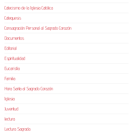
Catecismo de la Iglesia Católica
Catequesis
Consagración Personal al Sagrado Corazón
Documentos
Editorial
Espiritualidad
Eucaristía
Familia
Hora Santa al Sagrado Corazón
Iglesia
Juventud
lectura
Lectura Sagrada