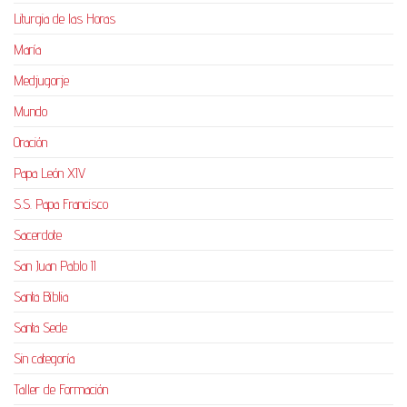
Liturgia de las Horas
María
Medjugorje
Mundo
Oración
Papa León XIV
S.S. Papa Francisco
Sacerdote
San Juan Pablo II
Santa Biblia
Santa Sede
Sin categoría
Taller de Formación