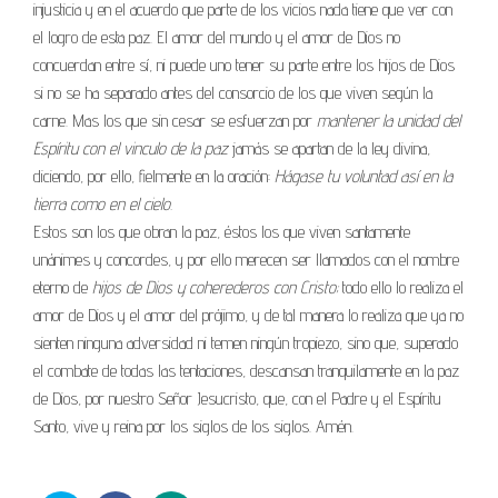
injusticia y en el acuerdo que parte de los vicios nada tiene que ver con
el logro de esta paz. El amor del mundo y el amor de Dios no
concuerdan entre sí, ni puede uno tener su parte entre los hijos de Dios
si no se ha separado antes del consorcio de los que viven según la
carne. Mas los que sin cesar se esfuerzan por
mantener la unidad del
Espíritu con el vinculo de la paz
jamás se apartan de la ley divina,
diciendo, por ello, fielmente en la oración:
Hágase tu voluntad así en la
tierra como en el cielo.
Estos son los que obran la paz, éstos los que viven santamente
unánimes y concordes, y por ello merecen ser llamados con el nombre
eterno de
hijos de Dios y coherederos con Cristo;
todo ello lo realiza el
amor de Dios y el amor del prójimo, y de tal manera lo realiza que ya no
sienten ninguna adversidad ni temen ningún tropiezo, sino que, superado
el combate de todas las tentaciones, descansan tranquilamente en la paz
de Dios, por nuestro Señor Jesucristo, que, con el Padre y el Espíritu
Santo, vive y reina por los siglos de los siglos. Amén.