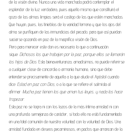
de la visión divina. Nunca una vida manchada podrá contemplar el
esplendor de la luz verdadera, pues aquello mismo que constituirá el
gozo de las almas limpias será el castigo de las que estén manchadas.
Que huyan, pues, las tinieblas de la vanidad terrena y que los ojos del
alma se purifiquen de las inmundicias del pecado, para que así puedan
saciarse gozando en paz de la magnífica visión de Dios.
Pero para merecer este don es necesario lo que a continuación
sigue:
Dichosos los que trabajan por la paz, porque ellos se llamarán
los hijos de Dios.
Esta bienaventuranza, amadísimos, no puede referirse
a cualquier clase de concordia o armonía humana, sino que debe
entenderse precisamente de aquella a la que alude el Apóstol cuando
dice:
Estad en paz con Dios,
o a la que se refiere el salmista al
afirmar:
Mucha paz tienen los que aman tus leyes, y nada los hace
tropezar.
Esta paz no se logra ni con los lazos de la más íntima amistad ni con
una profunda semejanza de carácter, si todo ello no está fundamentado
en una total comunión de nuestra voluntad con la voluntad de Dios. Una
amistad fundada en deseos pecaminosos, en pactos que arrancan de la