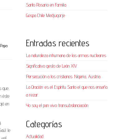
Santo Rosario en Familia
Gospa Chile Medjugorje
Entradas recientes
l Papa
La naturaleza inhumana de las armas nucleares
Significativo gesto de León XIV
Persecución a los cristianos: Nigeria, Austria
La Oración: es el Espíritu Santo el que nos enseña
s que,
a rezar.
n éste
ojó en
Yo soy el pan vivo: transubstanciación
Categorías
.
Saúl le
Actualidad
 «el