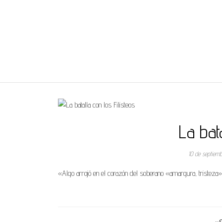
REGNUMDEI
La bata
10 de septiem
«Algo arrojó en el corazón del soberano «amargura, tristeza