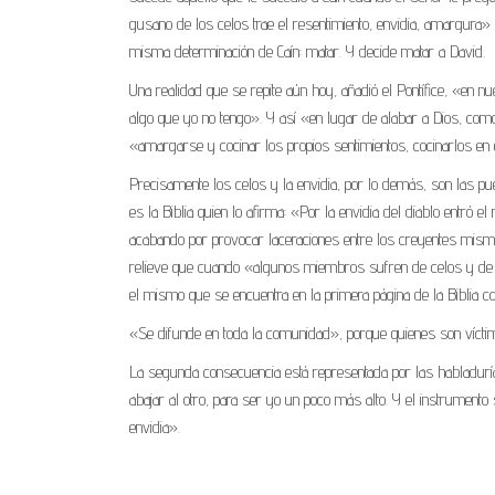
gusano de los celos trae el resentimiento, envidia, amargura»
misma determinación de Caín: matar. Y decide matar a David.
Una realidad que se repite aún hoy, añadió el Pontífice, «en 
algo que yo no tengo». Y así «en lugar de alabar a Dios, como
«amargarse y cocinar los propios sentimientos, cocinarlos en
Precisamente los celos y la envidia, por lo demás, son las pu
es la Biblia quien lo afirma: «Por la envidia del diablo entró
acabando por provocar laceraciones entre los creyentes mismos.
relieve que cuando «algunos miembros sufren de celos y de en
el mismo que se encuentra en la primera página de la Biblia co
«Se difunde en toda la comunidad», porque quienes son víc
La segunda consecuencia está representada por las habladuría
abajar al otro, para ser yo un poco más alto. Y el instrumento
envidia».