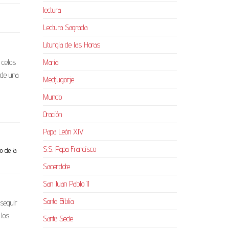
lectura
Lectura Sagrada
Liturgia de las Horas
 celos
María
 de una
Medjugorje
Mundo
Oración
Papa León XIV
S.S. Papa Francisco
jo de la
Sacerdote
San Juan Pablo II
Santa Biblia
 seguir
 los
Santa Sede