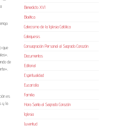
la
Benedicto XVI
Bioética
tenga
Catecismo de la Iglesia Católica
Catequesis
Consagración Personal al Sagrado Corazón
do que
alas»,
Documentos
iendo de
Editorial
erte»,
Espiritualidad
Eucaristía
Familia
ción es
s y la
Hora Santa al Sagrado Corazón
Iglesia
Juventud