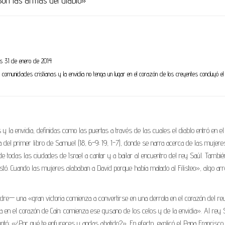
on las armas del diablo»
es 31 de enero de 2014
 comunidades cristianas y la envidia no tenga un lugar en el corazón de los creyentes concluyó e
s y la envidia, definidas como las puertas a través de las cuales el diablo entró en el
 del primer libro de Samuel (18, 6-9; 19, 1-7), donde se narra acerca de las mujere
on de todas las ciudades de Israel a cantar y a bailar al encuentro del rey Saúl. Tambié
stó. Cuando las mujeres alababan a David porque había matado al Filisteo», algo arr
e— una «gran victoria comienza a convertirse en una derrota en el corazón del rey
en el corazón de Caín: comienza ese gusano de los celos y de la envidia». Al rey 
ntó: «¿Por qué te enfureces y andas abatido?». En efecto, explicó el Papa Francisco,