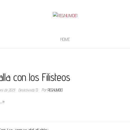
HOME
lla con los Filisteos
bre de 2023
Desactivado
Por
REGNUMDEI
»…»