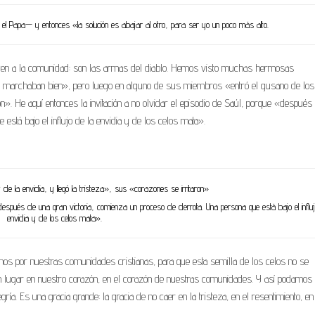
ó el Papa— y entonces «la solución es abajar al otro, para ser yo un poco más alto.
ruyen a la comunidad: son las armas del diablo. Hemos visto muchas hermosas
e marchaban bien», pero luego en alguno de sus miembros «entró el gusano de los
ron». He aquí entonces la invitación a no olvidar el episodio de Saúl, porque «después
está bajo el influjo de la envidia y de los celos mata».
 de la envidia, y llegó la tristeza», sus «corazones se irritaron»
 «después de una gran victoria, comienza un proceso de derrota. Una persona que está bajo el influ
envidia y de los celos mata».
mos por nuestras comunidades cristianas, para que esta semilla de los celos no se
un lugar en nuestro corazón, en el corazón de nuestras comunidades. Y así podamos
ría. Es una gracia grande: la gracia de no caer en la tristeza, en el resentimiento, en