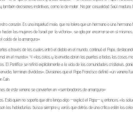
 y también decisiones instintivas, como la de matar. No por casualidad Saúl madura 
nuestro corazón. Es una inquietud mala, que no tolera que un hermano o una hermana 
 hacían las mujeres de Israel por la victoria», se opta por encerrarse en sí mismos,
 el caldo de la amargura».
ertas a través de las cuales entró el diablo en el mundo, continuó el Papa, destacan
 el mal en el mundo». Y «los celos y la envidia abren las puertas a todas las cosas m
 El Pontífice se refirió explícitamente a la vida de las comunidades cristianas, pon
vidia, terminan divididas». Divisiones que el Papa Francisco definió «un veneno fu
n Caín.
timas de este veneno se convierten en «sembradores de amargura»
s. Está quien no soporta que otro tenga algo —explicó el Papa— y entonces «la solu
 son las habladurías: busca siempre y verás que detrás de una crítica están los celo