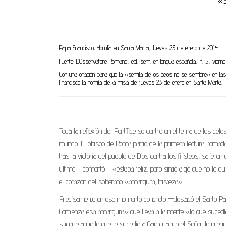
«S
Papa Francisco: Homilía en Santa Marta, Jueves 23 de enero de 2014.
Fuente: L’Osservatore Romano, ed. sem. en lengua española, n. 5, viern
Con una oración para que la «semilla de los celos no se siembre» en las
Francisco la homilía de la misa del jueves 23 de enero en Santa Marta.
Toda la reflexión del Pontífice se centró en el tema de los celo
mundo. El obispo de Roma partió de la primera lectura, tomada
tras la victoria del pueblo de Dios contra los filisteos, salier
último —comentó— «estaba feliz, pero sintió algo que no le gu
el corazón del soberano «amargura, tristeza».
Precisamente en ese momento concreto —destacó el Santo Padr
Comienza esa amargura» que lleva a la mente «lo que sucedía 
sucede aquello que le sucedió a Caín cuando el Señor le pregu