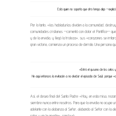
Está quien no soporta que otro tenga algo —explic
Por lo tanto, «las habladurías dividen a la comunidad, dest
comunidades cristianas —comentó con dolor el Pontífice— qu
y de la envidia, y llegó la tristeza», sus «corazones se irrita
gran victoria, comienza un proceso de derrota. Una persona que 
«Entró el gusano de los celos y
He aquí entonces la invitación a no olvidar el episodio de Saúl, porque
Así, el deseo final del Santo Padre: «Hoy, en esta misa, reza
siembre nunca entre nosotros. Para que la envidia no ocupe 
adelante con la alabanza al Señor, alabando al Señor con la aleg
celos y en la envidia», concluyó.