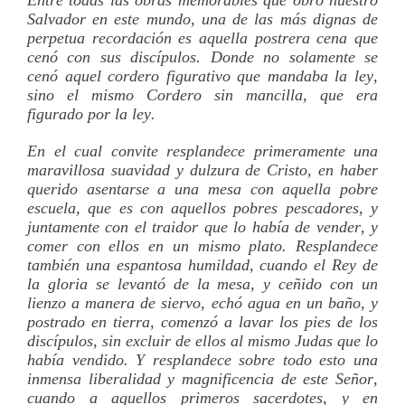
Entre todas las obras memorables que obró nuestro
Salvador en este mundo, una de las más dignas de
perpetua recordación es aquella postrera cena que
cenó con sus discí­pulos. Donde no solamente se
cenó aquel cordero figurativo que mandaba la ley,
sino el mismo Cordero sin mancilla, que era
figurado por la ley.
En el cual convite resplandece primeramente una
maravillosa suavidad y dulzura de Cristo, en haber
querido asentarse a una mesa con aquella pobre
escuela, que es con aquellos pobres pescadores, y
juntamente con el traidor que lo habí­a de vender, y
comer con ellos en un mismo plato. Resplandece
también una espantosa humildad, cuando el Rey de
la gloria se levantó de la mesa, y ceñido con un
lienzo a manera de siervo, echó agua en un baño, y
postrado en tierra, comenzó a lavar los pies de los
discí­pulos, sin excluir de ellos al mismo Judas que lo
habí­a vendido. Y resplandece sobre todo esto una
inmensa liberalidad y magnificencia de este Señor,
cuando a aquellos primeros sacerdotes, y en