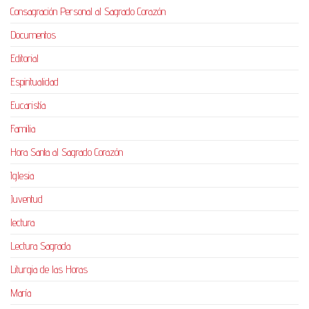
Consagración Personal al Sagrado Corazón
Documentos
Editorial
Espiritualidad
Eucaristía
Familia
Hora Santa al Sagrado Corazón
Iglesia
Juventud
lectura
Lectura Sagrada
Liturgia de las Horas
María