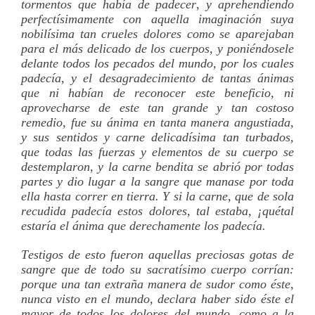
tormentos que habí­a de padecer, y aprehendiendo
perfectí­simamente con aquella imaginación suya
nobilí­sima tan crueles dolores como se aparejaban
para el más delicado de los cuerpos, y poniéndosele
delante todos los pecados del mundo, por los cuales
padecí­a, y el desagradecimiento de tantas ánimas
que ni habí­an de reconocer este beneficio, ni
aprovecharse de este tan grande y tan costoso
remedio, fue su ánima en tanta manera angustiada,
y sus sentidos y carne delicadí­sima tan turbados,
que todas las fuerzas y elementos de su cuerpo se
destemplaron, y la carne bendita se abrió por todas
partes y dio lugar a la sangre que manase por toda
ella hasta correr en tierra. Y si la carne, que de sola
recudida padecí­a estos dolores, tal estaba, ¡quétal
estarí­a el ánima que derechamente los padecí­a.
Testigos de esto fueron aquellas preciosas gotas de
sangre que de todo su sacratí­simo cuerpo corrí­an:
porque una tan extraña manera de sudor como éste,
nunca visto en el mundo, declara haber sido éste el
mayor de todos los dolores del mundo, como a la