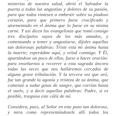
misterios de nuestra salud, abrió el Salvador la
puerta a todas las angustias y dolores de su pasión,
para que todos viniesen a embestir sobre su piadoso
corazón, para que primero fuese crucificado y
atormentado en el ánima que lo fuese en su misma
carne. Y así­ dicen los evangelistas que tomó consigo
tres discí­pulos suyos de los más amados, y
comenzando a temer y angustiarse, dí­joles aquellas
tan dolorosas palabras: Triste esta mi ánima hasta
la muerte; esperádme aquí­, y velad conmigo. Y Él,
apartándose un poco de ellos, fuese a hacer oración:
para enseñarnos a recorrer a esta sagrada áncora
todas las veces que nos halláremos cercados de
alguna grave tribulación. Y la tercera vez que oró,
fue tan grande la agoní­a y tristeza de su ánima, que
comenzó a sudar gotas de sangre, que corrí­an hasta
el suelo, y a decir aquellas palabras: Padre, si es
posible, traspasa este cáliz de mí­.
Considera, pues, al Señor en este paso tan doloroso,
y mira como representándosele allí­ todos los