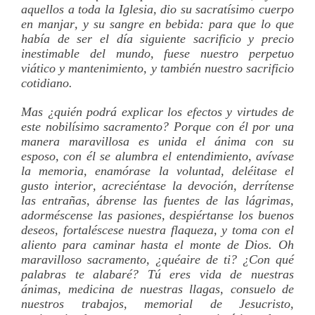
aquellos a toda la Iglesia, dio su sacratí­simo cuerpo
en manjar, y su sangre en bebida: para que lo que
habí­a de ser el dí­a siguiente sacrificio y precio
inestimable del mundo, fuese nuestro perpetuo
viático y mantenimiento, y también nuestro sacrificio
cotidiano.
Mas ¿quién podrá explicar los efectos y virtudes de
este nobilí­simo sacramento? Porque con él por una
manera maravillosa es unida el ánima con su
esposo, con él se alumbra el entendimiento, aví­vase
la memoria, enamórase la voluntad, deléitase el
gusto interior, acreciéntase la devoción, derrí­tense
las entrañas, ábrense las fuentes de las lágrimas,
adorméscense las pasiones, despiértanse los buenos
deseos, fortaléscese nuestra flaqueza, y toma con el
aliento para caminar hasta el monte de Dios. Oh
maravilloso sacramento, ¿quéaire de ti? ¿Con qué
palabras te alabaré? Tú eres vida de nuestras
ánimas, medicina de nuestras llagas, consuelo de
nuestros trabajos, memorial de Jesucristo,