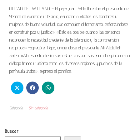
CIUDAD DEL VATICANO. – El papa Juan Pablo II recibió al presidente de
Yemen en audiencia y le pidió, así como a «todos los hombres y
mujeres de buena voluntad, que combatan el terrorismo, esforzándose
en construir paz y justicia». «Esto es posible cuando las personas
reconocen la necesidad creciente de la tolerancia y la comprensión
recíproca» -agregó el Papa, dirigiéndose al presidente Ali Abdullah
Saleh. «Al respecto aliento sus esfuerzos por sostener el espíritu de un
diálogo franco y abierto entre las diversas regiones y pueblos de la
península árabe», expresó el pontífice.
Categoría
Sin categoría
Buscar