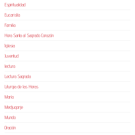
Espiritualidad
Eucaristía
Familia
Hora Santa al Sagrado Corazón
Iglesia
Juventud
lectura
Lectura Sagrada
Liturgia de las Horas
María
Medjugorje
Mundo
Oración