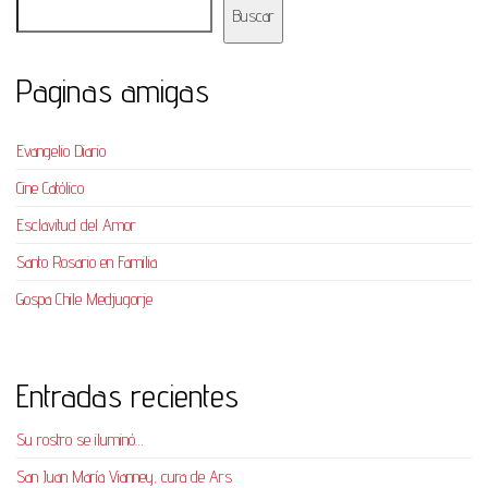
Buscar
Paginas amigas
Evangelio Diario
Cine Católico
Esclavitud del Amor
Santo Rosario en Familia
Gospa Chile Medjugorje
Entradas recientes
Su rostro se iluminó…
San Juan María Vianney, cura de Ars