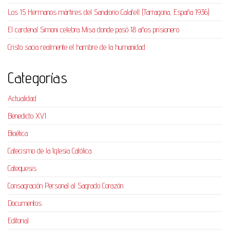
Los 15 Hermanos mártires del Sanatorio Calafell (Tarragona, España 1936)
El cardenal Simoni celebra Misa donde pasó 18 años prisionero
Cristo sacia realmente el hambre de la humanidad
Categorías
Actualidad
Benedicto XVI
Bioética
Catecismo de la Iglesia Católica
Catequesis
Consagración Personal al Sagrado Corazón
Documentos
Editorial