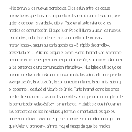
«No teman a las nuevas tecnologías. Ellas están entre las cosas
maravillosas que Dios nos ha puesto a disposición para descubrir, usar
y dar a conocer la verdad», dijo el Papa en el texto referido a los
medios de comunicación. El papa Juan Pablo II llamó a usar las nuevas
tecnologías, incluida la Internet, a las que calificó de «cosas
maravillosas», según su carta apostólica «El rápido desarrollo»,
presentada en El Vaticano. Según el Santo Padre, Internet «no solamente
proporciona recursos para una mayor información, sino que acostumbra
a las personas a una comunicación interactiva». «La Iglesia utiliza ya de
manera creativa este instrumento, explorando las potencialidades para la
evangelización, la educación, la comunicación interna, la administración y
el gobierno», destacó el Vicario de Cristo. Tanto Internet como los otros
medios treadicionales, «son indispensables en un panorama completo de
la comunicación eclesiástica», sin embargo, «…debido a que influyen en
las conciencias de los individuos y forman la mentalidad, es que es
necesario reiterar claramente que los medios son un patrimonio que hay
que tutelar y proteger», afirmó. Hay el riesgo de que los medios