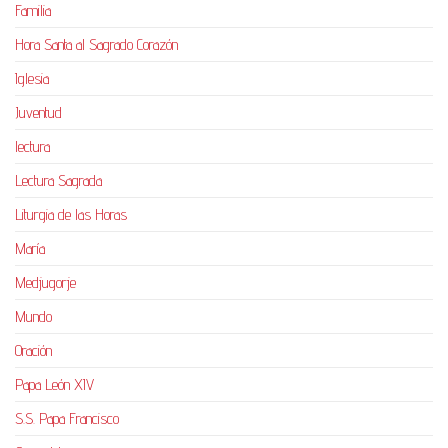
Familia
Hora Santa al Sagrado Corazón
Iglesia
Juventud
lectura
Lectura Sagrada
Liturgia de las Horas
María
Medjugorje
Mundo
Oración
Papa León XIV
S.S. Papa Francisco