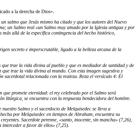
ficado a la derecha de Dios».
, un salmo que Jesús mismo ha citado y que los autores del Nuevo
atina; un Salmo real «un Salmo muy amado por la Iglesia antigua y por
 más allá de la específica contingencia del hecho histórico,
igen secreto e imperscrutable, ligado a la belleza arcana de la
as que trae la vida divina al pueblo y que es mediador de santidad y de
uz que trae la vida divina al mundo. Con esta imagen sugestiva y
n sacerdotal relacionada con la realeza. Reza el versículo 4: El
n que promete eternidad: el rey celebrado por el Salmo será
ión litúrgica, se encuentra con la respuesta bendecidora del hombre.
de nuestro Salmo y el sacerdocio de Melquisedec se lleva a
no, hecha por Melquisedec en tiempos de Abraham, encuentra su
s creyentes. Sacerdote perenne, «santo, inocente, sin mancha» (7,26),
interceder a favor de ellos» (7,25).