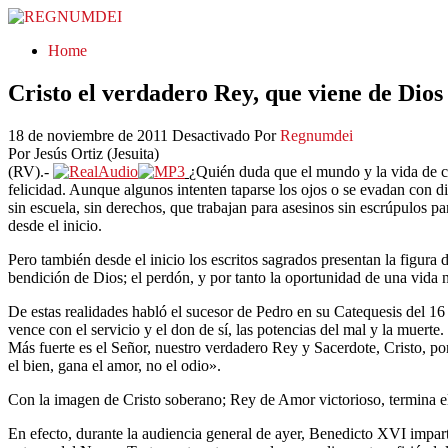
REGNUMDEI
Home
Cristo el verdadero Rey, que viene de Dios
18 de noviembre de 2011
Desactivado
Por
Regnumdei
Por Jesús Ortiz (Jesuita)
(RV).-
¿Quién duda que el mundo y la vida de cad
felicidad. Aunque algunos intenten taparse los ojos o se evadan con div
sin escuela, sin derechos, que trabajan para asesinos sin escrúpulos p
desde el inicio.
Pero también desde el inicio los escritos sagrados presentan la figura d
bendición de Dios; el perdón, y por tanto la oportunidad de una vida
De estas realidades habló el sucesor de Pedro en su Catequesis del 16
vence con el servicio y el don de sí, las potencias del mal y la muert
Más fuerte es el Señor, nuestro verdadero Rey y Sacerdote, Cristo, por
el bien, gana el amor, no el odio».
Con la imagen de Cristo soberano; Rey de Amor victorioso, termina el 
En efecto, durante la audiencia general de ayer, Benedicto XVI imparti