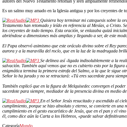
autores del Nuevo Testamento retoman y leen ampliamente refiriéndo
Es un salmo muy amado en la Iglesia antigua y por los creyentes de to
Quisiera hoy terminar mi catequesis sobre la o
Testamento han retomado y leído en referencia al Mesías, a Cristo. S
los creyentes de todo tiempo. Esta oración, se enlazaba quizá inicial
abriéndose a dimensiones más amplias y llegando a ser, de este modo,
El Papa observó asimismo que este oráculo divino sobre el Rey parece
aurora y a la maravilla del rocío, que en la luz de la madrugada bril
Se delinea así -ligada indisolublemente a la real
salvación. También aquí vemos que no es cubierto esto por la figura d
enigmática termina la primera estrofa del Salmo, a la que le sigue ot
Señor lo ha jurado y no se retractará: «Tú eres sacerdote para siem
También explicó que en la figura de Melquisedec convergen el poder r
sacerdote para siempre, mediador de la presencia divina en medio de 
En el Señor Jesús resucitado y ascendido al ciel
cumplimiento, porque se hizo absoluto y eterno, se convierte en una 
cumplimiento en el gesto eucarístico de Jesús, que en el pan y el vino
él, como dice aún la Carta a los Hebreos, «puede salvar definitivamen
Categoría
Mundo