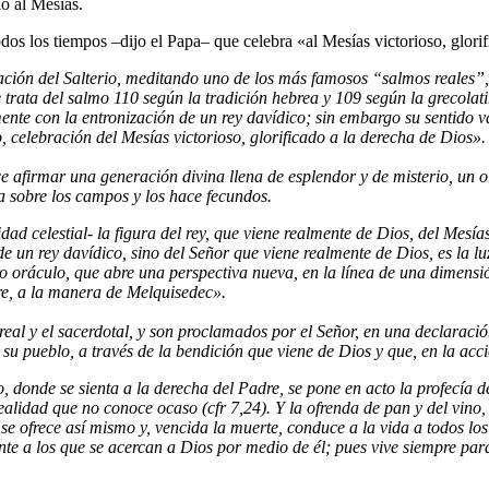
lo al Mesías.
dos los tiempos –dijo el Papa– que celebra «al Mesías victorioso, glori
ración del Salterio, meditando uno de los más famosos “salmos reales”
e trata del salmo 110 según la tradición hebrea y 109 según la grecol
mente con la entronización de un rey davídico; sin embargo su sentido va
 celebración del Mesías victorioso, glorificado a la derecha de Dios».
 afirmar una generación divina llena de esplendor y de misterio, un or
la sobre los campos y los hace fecundos.
idad celestial- la figura del rey, que viene realmente de Dios, del Mesí
e un rey davídico, sino del Señor que viene realmente de Dios, es la l
ro oráculo, que abre una perspectiva nueva, en la línea de una dimensió
pre, a la manera de Melquisedec».
eal y el sacerdotal, y son proclamados por el Señor, en una declaració
su pueblo, a través de la bendición que viene de Dios y que, en la acc
o, donde se sienta a la derecha del Padre, se pone en acto la profecía 
realidad que no conoce ocaso (cfr 7,24). Y la ofrenda de pan y del vi
 se ofrece así mismo y, vencida la muerte, conduce a la vida a todos lo
te a los que se acercan a Dios por medio de él; pues vive siempre para 