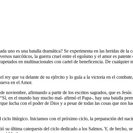
a uno es una batalla dramática? Se experimenta en las heridas de la carne
ersos narcóticos, la guerra cruel entre el egoísmo y el amor es patente 
arapetados en multinacionales con cartel de beneficencia. De cualquier m
el rey que va delante de su ejército y lo guía a la victoria en el combat
 nueva en el Amor.
 de noviembre, afirmando a partir de los escritos sagrados, que es Jesú
e. “Sí, en el mundo hay mucho mal- afirmó el Papa-, hay una batalla perm
que lucha con el poder de Dios y a pesar de todas las cosas que nos hac
ciclo litúrgico. Iniciamos con el próximo ciclo, la preparación del na
ó su última catequesis del ciclo dedicado a los Salmos. Y, de hecho, se