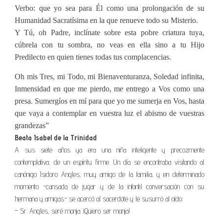
Verbo: que yo sea para Él como una prolongación de su
Humanidad Sacratísima en la que renueve todo su Misterio.
Y Tú, oh Padre, inclínate sobre esta pobre criatura tuya,
cúbrela con tu sombra, no veas en ella sino a tu Hijo
Predilecto en quien tienes todas tus complacencias.
Oh mis Tres, mi Todo, mi Bienaventuranza, Soledad infinita,
Inmensidad en que me pierdo, me entrego a Vos como una
presa. Sumergíos en mí para que yo me sumerja en Vos, hasta
que vaya a contemplar en vuestra luz el abismo de vuestras
grandezas”
Beata Isabel de la Trinidad
A sus siete años ya era una niña inteligente y precozmente
contemplativa, de un espíritu firme. Un día se encontraba visitando al
canónigo Isidoro Angles, muy amigo de la familia, y en determinado
momento -cansada de jugar y de la infantil conversación con su
hermana y amigas- se acercó al sacerdote y le susurró al oído:
– Sr. Angles, seré monja. ¡Quiero ser monja!