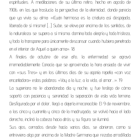
espirituales. A meditaciones de su último retiro, hecho en agosto de
1906, en las que traslucía la perspectiva de la eternidad, donde parecía
que ya vivía su alma: «¡Cuán hermosa es la criatura así despojada,
liberada de sí misma! […] Sube, se eleva por encima de los sentidos, de
la naturaleza; se supera a sí misma; domina toda alegría y toda tristeza,
y todo lo transpone para únicamente descansar cuando hubiera penetrado
en el interior de Aquel a quien ama». 18
A finales de octubre de ese año, la enfermedad se agravó
irremediablemente. Conocía que se aproximaba la hora ansiada de vivir
con «sus Tres» y en los últimos días de su agonía repetía «con voz
encantadora» estas palabras: «Voy a la luz, a la vida, al amor…». 19
La superiora no le abandonaba día y noche, y fue testigo de cómo
soportó con paciencia y serenidad la separación de esta vida terrena.
Desfigurada por el dolor, llegó a dejarla irreconocible. El 9 de noviembre,
a las cinco y cuarenta y cinco de la madrugada, se volvió hacia el lado
derecho, inclinó la cabeza hacia atrás y su figura se iluminó.
Sus ojos, cerrados desde hacía varios días, se abrieron, como si
entreviera algo por encima de la Madre Germana que rezaba arrodillada