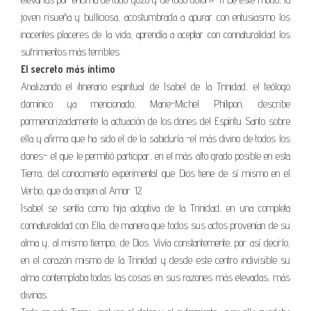
joven risueña y bulliciosa, acostumbrada a apurar con entusiasmo los
inocentes placeres de la vida, aprendía a aceptar con connaturalidad los
sufrimientos más terribles.
El secreto más íntimo
Analizando el itinerario espiritual de Isabel de la Trinidad, el teólogo
dominico ya mencionado, Marie-Michel Philipon, describe
pormenorizadamente la actuación de los dones del Espíritu Santo sobre
ella y afirma que ha sido el de la sabiduría -el más divino de todos los
dones- el que le permitió participar, en el más alto grado posible en esta
Tierra, del conocimiento experimental que Dios tiene de sí mismo en el
Verbo, que da origen al Amor. 12
Isabel se sentía como hija adoptiva de la Trinidad, en una completa
connaturalidad con Ella, de manera que todos sus actos provenían de su
alma y, al mismo tiempo, de Dios. Vivía constantemente, por así decirlo,
en el corazón mismo de la Trinidad y desde este centro indivisible su
alma contemplaba todas las cosas en sus razones más elevadas, más
divinas.