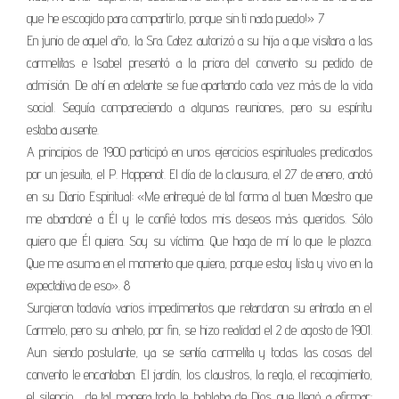
que he escogido para compartirlo, porque sin ti nada puedo!» 7
En junio de aquel año, la Sra. Catez autorizó a su hija a que visitara a las
carmelitas e Isabel presentó a la priora del convento su pedido de
admisión. De ahí en adelante se fue apartando cada vez más de la vida
social. Seguía compareciendo a algunas reuniones, pero su espíritu
estaba ausente.
A principios de 1900 participó en unos ejercicios espirituales predicados
por un jesuita, el P. Hoppenot. El día de la clausura, el 27 de enero, anotó
en su Diario Espiritual: «Me entregué de tal forma al buen Maestro que
me abandoné a Él y le confié todos mis deseos más queridos. Sólo
quiero que Él quiera. Soy su víctima. Que haga de mí lo que le plazca.
Que me asuma en el momento que quiera, porque estoy lista y vivo en la
expectativa de eso». 8
Surgieron todavía varios impedimentos que retardaron su entrada en el
Carmelo, pero su anhelo, por fin, se hizo realidad el 2 de agosto de 1901.
Aun siendo postulante, ya se sentía carmelita y todas las cosas del
convento le encantaban. El jardín, los claustros, la regla, el recogimiento,
el silencio… de tal manera todo le hablaba de Dios que llegó a afirmar: