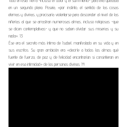
Todo en esta Tierra -incluso el dolor y el sufrimiento- para ella quedaba
en un segundo plano. Poseía, «por instinto, el sentido de las cosas
eternas y divinas, y precisaría violentarse para descender al nivel de las
niñerías al que se arrastran numerosas almas, incluso religiosas -que
se dicen contemplativas- y que no saben olvidar sus miserias y su
nada». 13
Ése era el secreto más íntimo de Isabel, manifestado en su vida y en
sus escritos. Su gran ambición era «decirle a todas las almas qué
fuente de fuerza, de paz y de felicidad encontrarían si consintieran en
vivir en esa intimidad» de las personas divinas. 14