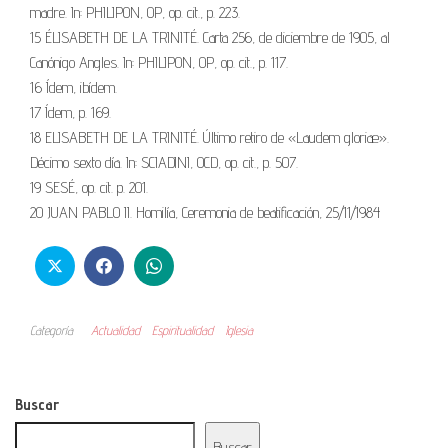
madre. In: PHILIPON, OP, op. cit., p. 223.
15 ÉLISABETH DE LA TRINITÉ. Carta 256, de diciembre de 1905, al
Canónigo Angles. In: PHILIPON, OP, op. cit., p. 117.
16 Ídem, ibídem.
17 Ídem, p. 169.
18 ELISABETH DE LA TRINITÉ. Último retiro de «Laudem gloriæ».
Décimo sexto día. In: SCIADINI, OCD, op. cit., p. 507.
19 SESÉ, op. cit. p. 201.
20 JUAN PABLO II. Homilía, Ceremonia de beatificación, 25/11/1984
Categoría
Actualidad
Espiritualidad
Iglesia
Buscar
Buscar