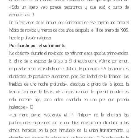
«Sólo un ligero velo parece separarnos y que está a punto de
aparecerse». 9
En la festividad de la Inmaculada Concepción de ese mismo año tomó el
hábito de novicia y menos de dos años después, el 11 de enero de 1903,
hizo la profesión religiosa.
Purificada por el sufrimiento
No obstante, durante el noviciado se retiraron esas gracias primaverales.
El alma de la esposa de Cristo, a Él ofrecida como víctima por amor,
empezaba a ser acrisolada en el dolor y la probación: «A las radiantes
claridades de postulante sucedieron, para Sor Isabel de la Trinidad, las
tinieblas de una noche profunda», atestigua la priora de la época, la
Madre Germana de Jesús. «Es imposible decir lo que sufrió entonces
esta inocente hija, poco antes asentada en una paz que parecía
inalterable». 10
«La mano divina -esclarece el P. Philipon- no le ahorrará las
purificaciones supremas por la que Dios acostumbra introducir a las
almas heroicas en la paz inmutable de la unión transformante, y
elevarlas por encima de todo gozo y de todo dolor». 11 De este modo, la