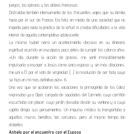
juegos, las iglesias y las aldeas francesas.
Disfrutaba también intensamente de los frecuentes viajes que su familia
hacía por el sur de Francia. Era feliz en medio de una sociedad que no
impedía para nada la práctica de la virtud ni creaba dificultades a la vida
interior de aquella contemplativa adolescente.
La misma Isabel narra un acontecimiento decisivo en su itinerario
espiritual ocurrido en esa época, poco antes de cumplir los catorce años:
«Un día, durante la acción de gracias, me sentí irresistiblemente
impulsada a escoger a Jesús como único esposo; y sin más dilaciones,
me uní a Él por el voto de virginidad. […] la resolución de ser toda suya
se hizo en mí más definitiva aún». 6
Una vez que se acabaron las vacaciones la primogénita de los Catez
regresaba ya a Dijon, cargada de saudades del Carmelo, cuyo carrillón
escuchaba con placer, cuyo jardín divisaba desde su ventana y a cuya
capilla dirigía sus pensamientos. Un impulso místico la transportaba a
aquellos muros benditos, tan cercanos, pero al mismo tiempo tan
distantes.
Anhelo por el encuentro con el Esposo