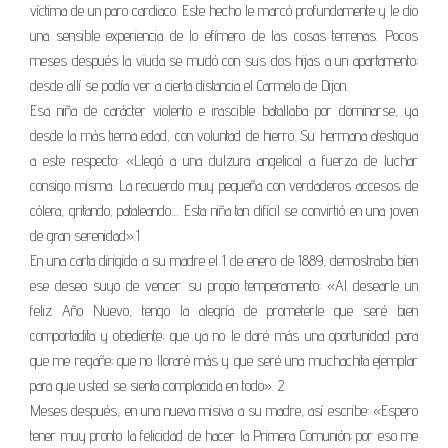
víctima de un paro cardiaco. Este hecho le marcó profundamente y le dio
una sensible experiencia de lo efímero de las cosas terrenas. Pocos
meses después la viuda se mudó con sus dos hijas a un apartamento;
desde allí se podía ver a cierta distancia el Carmelo de Dijon.
Esa niña de carácter violento e irascible batallaba por dominarse, ya
desde la más tierna edad, con voluntad de hierro. Su hermana atestigua
a este respecto: «Llegó a una dulzura angelical a fuerza de luchar
consigo misma. La recuerdo muy pequeña con verdaderos accesos de
cólera, gritando, pataleando… Esta niña tan difícil se convirtió en una joven
de gran serenidad».1
En una carta dirigida a su madre el 1 de enero de 1889, demostraba bien
ese deseo suyo de vencer su propio temperamento: «Al desearle un
feliz Año Nuevo, tengo la alegría de prometerle que seré bien
comportadita y obediente; que ya no le daré más una oportunidad para
que me regañe; que no lloraré más y que seré una muchachita ejemplar
para que usted se sienta complacida en todo». 2
Meses después, en una nueva misiva a su madre, así escribe: «Espero
tener muy pronto la felicidad de hacer la Primera Comunión; por eso me