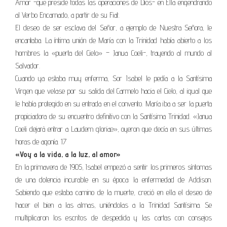
Amor -que preside todas las operaciones de Dios- en Ella engendrando
al Verbo Encarnado, a partir de su Fiat.
El deseo de ser esclava del Señor, a ejemplo de Nuestra Señora, le
encantaba. La íntima unión de María con la Trinidad había abierto a los
hombres la «puerta del Cielo» – Janua Coeli-, trayendo al mundo al
Salvador.
Cuando ya estaba muy enferma, Sor Isabel le pedía a la Santísima
Virgen que velase por su salida del Carmelo hacia el Cielo, al igual que
le había protegido en su entrada en el convento. María iba a ser la puerta
propiciadora de su encuentro definitivo con la Santísima Trinidad. «Janua
Coeli dejará entrar a Laudem gloriæ», oyeron que decía en sus últimas
horas de agonía. 17
«Voy a la vida, a la luz, al amor»
En la primavera de 1905, Isabel empezó a sentir los primeros síntomas
de una dolencia incurable en su época: la enfermedad de Addison.
Sabiendo que estaba camino de la muerte, creció en ella el deseo de
hacer el bien a las almas, uniéndolas a la Trinidad Santísima. Se
multiplicaron los escritos de despedida y las cartas con consejos