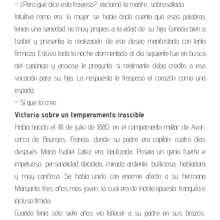
– ¿Pero qué dice esta traviesa?, exclamó la madre, sobresaltada.
Intuitiva como era, la mujer se había dado cuenta que esas palabras
tenían una seriedad no muy propias a la edad de su hija. Conocía bien a
Isabel y presentía la realización de ese deseo manifestado con tanta
firmeza. Estuvo toda la noche atormentada; al día siguiente fue en busca
del canónigo y ansiosa le preguntó si realmente daba crédito a esa
vocación para su hija. La respuesta le traspasó el corazón como una
espada:
– Sí que lo creo.
Victoria sobre un temperamento irascible
Había nacido el 18 de julio de 1880, en el campamento militar de Avor,
cerca de Bourges, Francia, donde su padre era capitán; cuatro días
después María Isabel Catez era bautizada. Poseía un genio fuerte e
impetuoso, personalidad decidida, mirada ardiente, bulliciosa, habladora
y muy cariñosa. Se había unido con enorme afecto a su hermana
Margarita, tres años más joven, la cual era de índole opuesta: tranquila e
incluso tímida.
Cuando tenía sólo siete años vio fallecer a su padre en sus brazos,