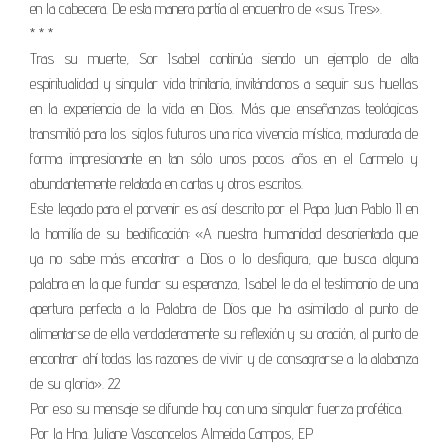
en la cabecera. De esta manera partía al encuentro de «sus Tres».
* * *
Tras su muerte, Sor Isabel continúa siendo un ejemplo de alta
espiritualidad y singular vida trinitaria, invitándonos a seguir sus huellas
en la experiencia de la vida en Dios. Más que enseñanzas teológicas
transmitió para los siglos futuros una rica vivencia mística, madurada de
forma impresionante en tan sólo unos pocos años en el Carmelo y
abundantemente relatada en cartas y otros escritos.
Este legado para el porvenir es así descrito por el Papa Juan Pablo II en
la homilía de su beatificación: «A nuestra humanidad desorientada que
ya no sabe más encontrar a Dios o lo desfigura, que busca alguna
palabra en la que fundar su esperanza, Isabel le da el testimonio de una
apertura perfecta a la Palabra de Dios que ha asimilado al punto de
alimentarse de ella verdaderamente su reflexión y su oración, al punto de
encontrar ahí todas las razones de vivir y de consagrarse a la alabanza
de su gloria». 22
Por eso su mensaje se difunde hoy con una singular fuerza profética.
Por la Hna. Juliane Vasconcelos Almeida Campos, EP