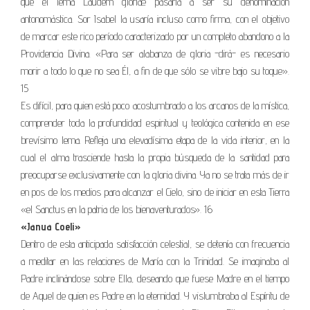
que el lema Laudem gloriæ pasaría a ser su denominación
antonomástica. Sor Isabel la usaría incluso como firma, con el objetivo
de marcar este rico período caracterizado por un completo abandono a la
Providencia Divina. «Para ser alabanza de gloria -dirá- es necesario
morir a todo lo que no sea Él, a fin de que sólo se vibre bajo su toque».
15
Es difícil, para quien está poco acostumbrado a los arcanos de la mística,
comprender toda la profundidad espiritual y teológica contenida en ese
brevísimo lema. Refleja una elevadísima etapa de la vida interior, en la
cual el alma trasciende hasta la propia búsqueda de la santidad para
preocuparse exclusivamente con la gloria divina. Ya no se trata más de ir
en pos de los medios para alcanzar el Cielo, sino de iniciar en esta Tierra
«el Sanctus en la patria de los bienaventurados». 16
«Janua Coeli»
Dentro de esta anticipada satisfacción celestial, se detenía con frecuencia
a meditar en las relaciones de María con la Trinidad. Se imaginaba al
Padre inclinándose sobre Ella, deseando que fuese Madre en el tiempo
de Aquel de quien es Padre en la eternidad. Y vislumbraba al Espíritu de