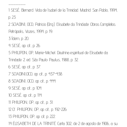
__________
1 SESÉ, Bernard. Vida de Isabel de la Trinidad. Madrid: San Pablo, 1994,
p. 23.
2 SCIADINI, OCD, Patricio (Org.). Elisabete da Trindade. Obras Completas.
Petrópolis, Vozes, 1994, p. 19.
3 Ídem, p. 20.
4 SESÉ, op. cit., p. 26.
5 PHILIPON, OP, Marie-Michel. Doutrina espiritual de Elisabete da
Trindade. 2. ed. São Paulo: Paulus, 1988, p. 32.
6 SESÉ, op. cit., p. 37.
7 SCIADINI,OCD, op. cit., p. 437-438.
8 SCIADINI, OCD, op. cit., p. 444.
9 SESÉ, op. cit., p. 104.
10 SESÉ, op. cit., p. 114.
11 PHILIPON, OP, op. cit., p. 31.
12 Cf. PHILIPON, OP, op. cit., p. 192-226.
13 PHILIPON, OP, op. cit, p. 222.
14 ÉLISABETH DE LA TRINITÉ. Carta 302, de 2 de agosto de 1906, a su