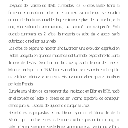
Después del verano de 1898, cumplidos los 18 años Isabel tomó la
firme determinación de entrar en el Carmelo. Sin embargo, se encontró
con un obstáculo insuperable: la perentoria negativa de su madre, a la
que, aún sufriendo enormemente, se sometió con resignación. Sólo
cuando cumpliera los 21 años, la mayoría de edad de la época, sería
autorizada a realizar su anhelo.
Los años de espera no hicieron sino favorecer una evolución espiritual en
Isabel, apoyada en grandes maestros del Carmelo, especialmente Santa
Teresa de Jesús, San Juan de la Cruz y Santa Teresa de Lisieux,
fallecida hacía poco, en 1897. Con especial fuerza resonaría en el espíritu
de la futura religiosa la lectura de Historia de un alma, que ya circulaba
por toda Francia.
Durante una Misión de los redentoristas, realizada en Dijon en 1898, nació
en el corazón de Isabel el deseo de ser víctima expiatoria, de conseguir
almas para su Esposo, de ayudarle a cargar la Cruz.
Registró estos propósitos en su Diario Espiritual, el último día de la
Misión, que concluía en estos términos: «¡Oh Esposo mío, mi rey, mi
vida, mi amor supremo, susténtame siempre en este camino de la Cruz