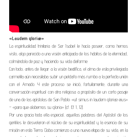
«Laudem gloriæ»
La espiritualidad trinitaria de Sor Isabel le hacía poseer, como hemos
visto, algo parecido a una visión anticipada de los hábitos de la eternidad,
colmándola de paz y haciendo su vida deiforme.
Con todo, antes de llegar a la visión beatífica, el alma de esta privilegiada
carmelita aún necesitaba subir un peldaño más rumbo a la perfecta unión
con el Amado. Y este proceso se inició, fortuitamente, durante una
conversación espiritual con otra religiosa a propósito de un corto pasaje
de una de las epístolas de San Pablo: «ut simus in laudem gloriæ eius»
– «para que alabemos su gloria» (cf. Ef 1, 12).
Por una gracia toda ella especial, aquellas palabras del Apóstol de los
gentiles le desvelaron el núcleo de su espiritualidad y la esencia de su
misión en esta Tierra. Daba comienzo a una nueva etapa de su vida, en la