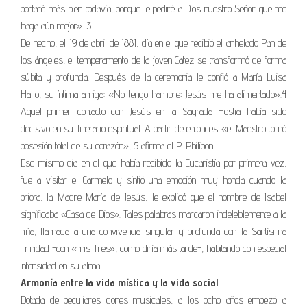
portaré más bien todavía, porque le pediré a Dios nuestro Señor que me
haga aún mejor». 3
De hecho, el 19 de abril de 1881, día en el que recibió el anhelado Pan de
los ángeles, el temperamento de la joven Catez se transformó de forma
súbita y profunda. Después de la ceremonia le confió a María Luisa
Hallo, su íntima amiga: «No tengo hambre; Jesús me ha alimentado».4
Aquel primer contacto con Jesús en la Sagrada Hostia había sido
decisivo en su itinerario espiritual. A partir de entonces «el Maestro tomó
posesión total de su corazón», 5 afirma el P. Philipon.
Ese mismo día en el que había recibido la Eucaristía por primera vez,
fue a visitar el Carmelo y sintió una emoción muy honda cuando la
priora, la Madre María de Jesús, le explicó que el nombre de Isabel
significaba «Casa de Dios». Tales palabras marcaron indeleblemente a la
niña, llamada a una convivencia singular y profunda con la Santísima
Trinidad -con «mis Tres», como diría más tarde-, habitando con especial
intensidad en su alma.
Armonía entre la vida mística y la vida social
Dotada de peculiares dones musicales, a los ocho años empezó a