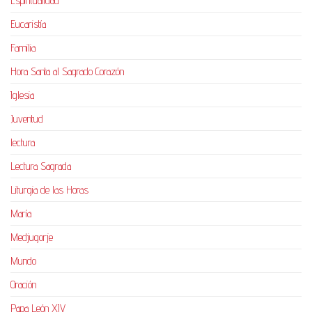
Espiritualidad
Eucaristía
Familia
Hora Santa al Sagrado Corazón
Iglesia
Juventud
lectura
Lectura Sagrada
Liturgia de las Horas
María
Medjugorje
Mundo
Oración
Papa León XIV