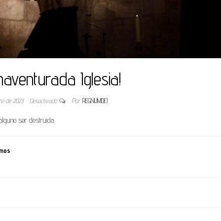
naventurada Iglesia!
bre de 2023
Desactivado
Por
REGNUMDEI
alguno ser destruida
lmos