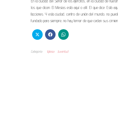
En la ciudad del Señor de los ejércitos, en la ciudad de nues
los que dicen: El Mesías está aquí o allí. El que dice: Está aq
facciones. Y esta ciudad, centro de unión del mundo, no pued
fundado para siempre, no hay temor de que cedan sus cimien
Categoría
Iglesia
Juventud