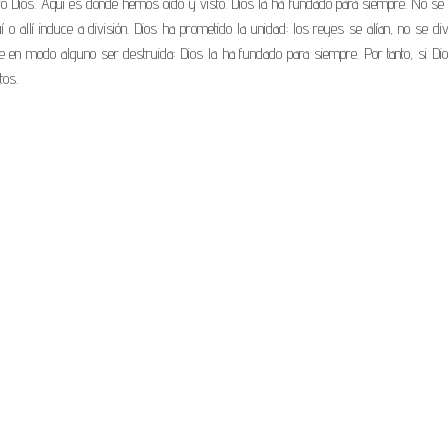
tro Dios. Aquí es donde hemos oído y visto. Dios la ha fundado para siempre. No se
uí o allí induce a división. Dios ha prometido la unidad: los reyes se alían, no se di
e en modo alguno ser destruida: Dios la ha fundado para siempre. Por tanto, si Di
tos.