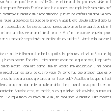
a! En un tiempo oíste, en otro viste. Oíste en el tiempo de las promesas, viste en e
n el tiempo del Evangelio. En efecto, todo lo que ahora se cumple había sido antes prof
o; contempla la heredad del Señor difundida ya hasta los confines del orbe; ve có
s reyes, y que todos los pueblos le sirvan. Y aquella otra: Elévate sobre el cielo, D
fueron traspasados por los clavos, cuyos huesos pudieron contarse cuando pendía en 
l mismo que ellos vieron pendiente de la cruz. Ve cómo se cumplen aquellas palab
; en su presencia se postrarán las familias de los pueblos. Y viendo esto, exclama 
ican a la Iglesia llamada de entre los gentiles las palabras del salmo: Escucha, hij
o y la casa paterna. Escucha y mira: primero escuchas lo que no ves, luego verás
 pueblo extraño -dice otro salmo- fue mi vasallo; me escuchaban y me obedec
ue escuchaban es señal de que no veían. ¿Y cómo hay que entender aquellas pa
no les ha sido anunciado y entenderán sin haber oído? Aquellos a los que no habí
fetas, los que anteriormente no pudieron oírlos, luego, cuando los oyeron, los enten
admiración. Aquellos otros, en cambio, a los que habían sido enviados, aunque ten
do y, aunque tenían las tablas de la ley, no poseyeron la heredad. Pero nosotros