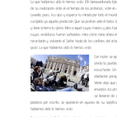
Lo que habíamos oído lo hemos visto. ¡Oh bienaventurada Iglesi
de su realización; oíste en el tiempo de las profecías, viste e
Levanta, pues, tus ojos y esparce tu mirada por todo el mund
cumplido ya aquella predicción: Que se postren ante él todos lo
y llene la tierra tu gloria. Mira a aquel cuyas manos y pies 
cuyas vestiduras fueron sorteadas; mira cómo reina ahora e
recordarán y volverán al Señor hasta de los confines del orbe
gozo: Lo que habíamos oído lo hemos visto.
Con razón se apl
olvida tu puebl
escuchaste. Un
obedecían porq
Verán algo que 
enviados los pro
se llenaron de 
palabras por escrito, se quedaron en ayunas de su significa
habíamos oído lo hemos visto.