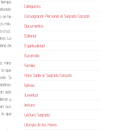
l tiempo
Catequesis
etizado.
Consagración Personal al Sagrado Corazón
mo se ha
ios mío,
Documentos
la cruz,
Editorial
ras: Lo
llena de
Espiritualidad
Eucaristía
a, mira:
Familia
 lo que
Hora Santa al Sagrado Corazón
ían. Si
labras:
Iglesia
an sido
Juventud
dieron y
lectura
ían sus
 lo que
Lectura Sagrada
Liturgia de las Horas