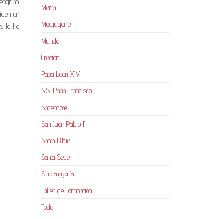
 engrían
María
viden en
Medjugorje
os la ha
Mundo
Oración
Papa León XIV
S.S. Papa Francisco
Sacerdote
San Juan Pablo II
Santa Biblia
Santa Sede
Sin categoría
Taller de Formación
Todo