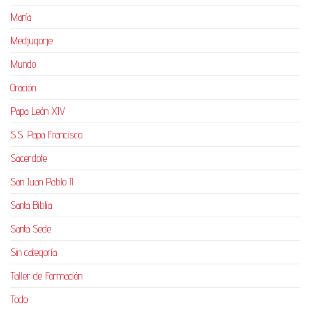
María
Medjugorje
Mundo
Oración
Papa León XIV
S.S. Papa Francisco
Sacerdote
San Juan Pablo II
Santa Biblia
Santa Sede
Sin categoría
Taller de Formación
Todo