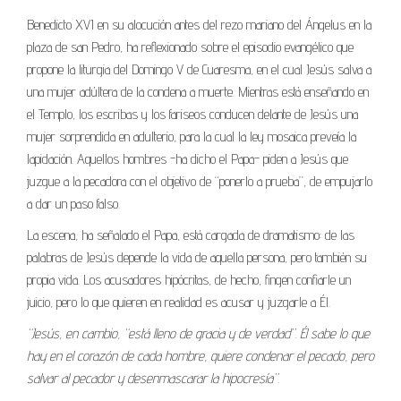
Benedicto XVI en su alocución antes del rezo mariano del Ángelus en la
plaza de san Pedro, ha reflexionado sobre el episodio evangélico que
propone la liturgia del Domingo V de Cuaresma, en el cual Jesús salva a
una mujer adúltera de la condena a muerte. Mientras está enseñando en
el Templo, los escribas y los fariseos conducen delante de Jesús una
mujer sorprendida en adulterio, para la cual la ley mosaica preveía la
lapidación. Aquellos hombres -ha dicho el Papa- piden a Jesús que
juzgue a la pecadora con el objetivo de “ponerlo a prueba”, de empujarlo
a dar un paso falso.
La escena, ha señalado el Papa, está cargada de dramatismo: de las
palabras de Jesús depende la vida de aquella persona, pero también su
propia vida. Los acusadores hipócritas, de hecho, fingen confiarle un
juicio, pero lo que quieren en realidad es acusar y juzgarle a Él.
“Jesús, en cambio, “está lleno de gracia y de verdad”. Él sabe lo que
hay en el corazón de cada hombre, quiere condenar el pecado, pero
salvar al pecador y desenmascarar la hipocresía”.