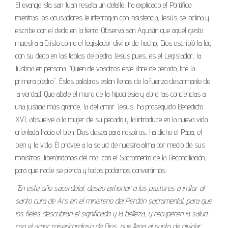
El evangelista san Juan resalta un detalle, ha explicado el Pontífice:
mientras los acusadores le interrogan con insistencia, Jesús se inclina y
escribe con el dedo en la tierra. Observa san Agustín que aquel gesto
muestra a Cristo como el legislador divino: de hecho, Dios escribió la ley
con su dedo en las tablas de piedra. Jesús pues, es el Legislador, la
Justicia en persona. “Quien de vosotros esté libre de pecado, tire la
primera piedra”. Estas palabras están llenas de la fuerza desarmante de
la verdad. Que abate el muro de la hipocresía y abre las conciencias a
una justicia más grande, la del amor. Jesús, ha proseguido Benedicto
XVI, absuelve a la mujer de su pecado y la introduce en la nueva vida
orientada hacia el bien. Dios desea para nosotros, ha dicho el Papa, el
bien y la vida; Él provee a la salud de nuestra alma por medio de sus
ministros, liberándonos del mal con el Sacramento de la Reconciliación,
para que nadie se pierda y todos podamos convertirnos.
“En este año sacerdotal, deseo exhortar a los pastores a imitar al
santo cura de Ars en el ministerio del Perdón sacramental, para que
los fieles descubran el significado y la belleza, y recuperen la salud
con el amor misericordioso de Dios, que llega al punto de olvidar