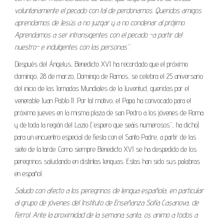
voluntariamente el pecado con tal de perdonarnos. Queridos amigos
aprendamos de Jesús a no juzgar y a no condenar al prójimo.
Aprendamos a ser intransigentes con el pecado -a partir del
nuestro- e indulgentes con las personas”.
Después del Ángelus, Benedicto XVI ha recordado que el próximo
domingo, 28 de marzo, Domingo de Ramos, se celebra el 25 aniversario
del inicio de las Jornadas Mundiales de la Juventud, queridas por el
venerable Juan Pablo II. Por tal motivo, el Papa ha convocado para el
próximo jueves en la misma plaza de san Pedro a los jóvenes de Roma
y de toda la región del Lazio (“espero que seáis numerosos”, ha dicho)
para un encuentro especial de fiesta con el Santo Padre, a partir de las
siete de la tarde. Como siempre Benedicto XVI se ha despedido de los
peregrinos saludando en distintas lenguas. Estas han sido sus palabras
en español.
Saludo con afecto a los peregrinos de lengua española, en particular
al grupo de jóvenes del Instituto de Enseñanza Sofía Casanova, de
Ferrol. Ante la proximidad de la semana santa, os animo a todos a