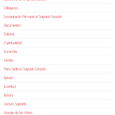
Catequesis
Consagración Personal al Sagrado Corazón
Documentos
Editorial
Espiritualidad
Eucaristía
Familia
Hora Santa al Sagrado Corazón
Iglesia
Juventud
lectura
Lectura Sagrada
Liturgia de las Horas