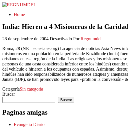
REGNUMDEI
Home
India: Hieren a 4 Misioneras de la Carida
28 de septiembre de 2004
Desactivado
Por
Regnumdei
Roma, 28 (NE – eclesiales.org) La agencia de noticias Asia News inf
misioneros en una población en la periferia de Kozhikode (India) fuer
cristianos en esta región de la India. Las religiosas y los misioneros 
personas de una casta considerada inferior entre los hindúes) cuando
del vehículo e hirieron a los ocupantes con espadas. Asimismo, destruy
hindúes han sido responsabilizados de numerosos ataques y amenazas c
Janata (BJP), se han promovido leyes para «prohibir la conversión» de
Categoría
Sin categoría
Buscar
Buscar
Paginas amigas
Evangelio Diario