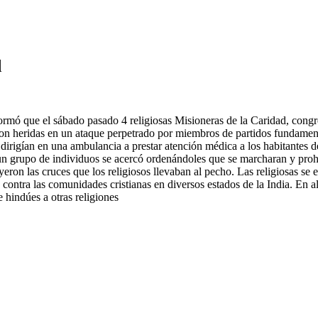
d
ormó que el sábado pasado 4 religiosas Misioneras de la Caridad, cong
on heridas en un ataque perpetrado por miembros de partidos fundamenta
se dirigían en una ambulancia a prestar atención médica a los habitantes d
 un grupo de individuos se acercó ordenándoles que se marcharan y proh
eron las cruces que los religiosos llevaban al pecho. Las religiosas se 
ontra las comunidades cristianas en diversos estados de la India. En al
 hindúes a otras religiones