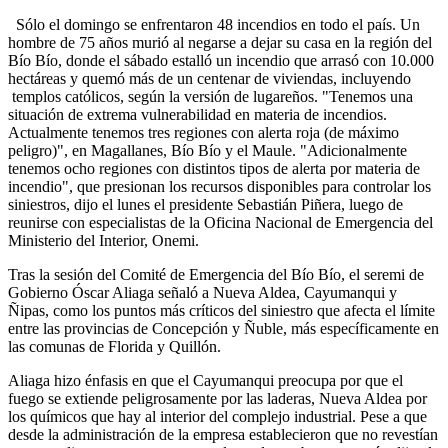
Sólo el domingo se enfrentaron 48 incendios en todo el país. Un
hombre de 75 años murió al negarse a dejar su casa en la región del
Bío Bío, donde el sábado estalló un incendio que arrasó con 10.000
hectáreas y quemó más de un centenar de viviendas, incluyendo
templos católicos, según la versión de lugareños. "Tenemos una
situación de extrema vulnerabilidad en materia de incendios.
Actualmente tenemos tres regiones con alerta roja (de máximo
peligro)", en Magallanes, Bío Bío y el Maule. "Adicionalmente
tenemos ocho regiones con distintos tipos de alerta por materia de
incendio", que presionan los recursos disponibles para controlar los
siniestros, dijo el lunes el presidente Sebastián Piñera, luego de
reunirse con especialistas de la Oficina Nacional de Emergencia del
Ministerio del Interior, Onemi.
Tras la sesión del Comité de Emergencia del Bío Bío, el seremi de
Gobierno Óscar Aliaga señaló a Nueva Aldea, Cayumanqui y
Ñipas, como los puntos más críticos del siniestro que afecta el límite
entre las provincias de Concepción y Ñuble, más específicamente en
las comunas de Florida y Quillón.
Aliaga hizo énfasis en que el Cayumanqui preocupa por que el
fuego se extiende peligrosamente por las laderas, Nueva Aldea por
los químicos que hay al interior del complejo industrial. Pese a que
desde la administración de la empresa establecieron que no revestían