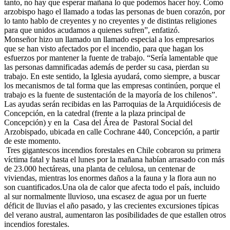
tanto, no hay que esperar mañana lo que podemos hacer hoy. Como
arzobispo hago el llamado a todas las personas de buen corazón, por
lo tanto hablo de creyentes y no creyentes y de distintas religiones
para que unidos acudamos a quienes sufren”, enfatizó.
Monseñor hizo un llamado un llamado especial a los empresarios
que se han visto afectados por el incendio, para que hagan los
esfuerzos por mantener la fuente de trabajo. “Sería lamentable que
las personas damnificadas además de perder su casa, pierdan su
trabajo. En este sentido, la Iglesia ayudará, como siempre, a buscar
los mecanismos de tal forma que las empresas continúen, porque el
trabajo es la fuente de sustentación de la mayoría de los chilenos”.
Las ayudas serán recibidas en las Parroquias de la Arquidiócesis de
Concepción, en la catedral (frente a la plaza principal de
Concepción) y en la Casa del Área de Pastoral Social del
Arzobispado, ubicada en calle Cochrane 440, Concepción, a partir
de este momento.
Tres gigantescos incendios forestales en Chile cobraron su primera
víctima fatal y hasta el lunes por la mañana habían arrasado con más
de 23.000 hectáreas, una planta de celulosa, un centenar de
viviendas, mientras los enormes daños a la fauna y la flora aun no
son cuantificados.Una ola de calor que afecta todo el país, incluido
al sur normalmente lluvioso, una escasez de agua por un fuerte
déficit de lluvias el año pasado, y las crecientes excursiones típicas
del verano austral, aumentaron las posibilidades de que estallen otros
incendios forestales.