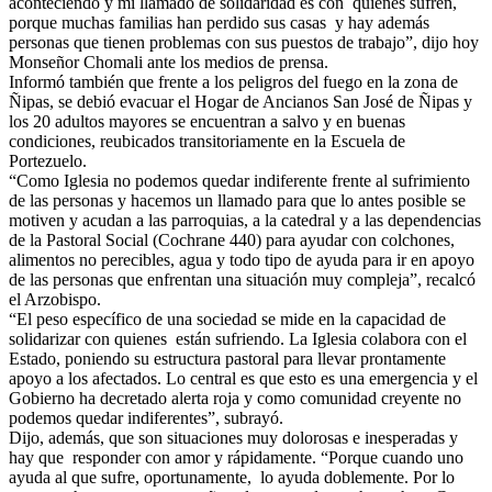
aconteciendo y mi llamado de solidaridad es con quienes sufren,
porque muchas familias han perdido sus casas y hay además
personas que tienen problemas con sus puestos de trabajo”, dijo hoy
Monseñor Chomali ante los medios de prensa.
Informó también que frente a los peligros del fuego en la zona de
Ñipas, se debió evacuar el Hogar de Ancianos San José de Ñipas y
los 20 adultos mayores se encuentran a salvo y en buenas
condiciones, reubicados transitoriamente en la Escuela de
Portezuelo.
“Como Iglesia no podemos quedar indiferente frente al sufrimiento
de las personas y hacemos un llamado para que lo antes posible se
motiven y acudan a las parroquias, a la catedral y a las dependencias
de la Pastoral Social (Cochrane 440) para ayudar con colchones,
alimentos no perecibles, agua y todo tipo de ayuda para ir en apoyo
de las personas que enfrentan una situación muy compleja”, recalcó
el Arzobispo.
“El peso específico de una sociedad se mide en la capacidad de
solidarizar con quienes están sufriendo. La Iglesia colabora con el
Estado, poniendo su estructura pastoral para llevar prontamente
apoyo a los afectados. Lo central es que esto es una emergencia y el
Gobierno ha decretado alerta roja y como comunidad creyente no
podemos quedar indiferentes”, subrayó.
Dijo, además, que son situaciones muy dolorosas e inesperadas y
hay que responder con amor y rápidamente. “Porque cuando uno
ayuda al que sufre, oportunamente, lo ayuda doblemente. Por lo