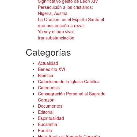
Significativo gesto de León XIV
Persecución a los cristianos:
Nigeria, Austria
La Oración: es el Espíritu Santo el
que nos enseña a rezar.
Yo soy el pan vivo:
transubstanciación
Categorías
Actualidad
Benedicto XVI
Bioética
Catecismo de la Iglesia Católica
Catequesis
Consagración Personal al Sagrado
Corazón
Documentos
Editorial
Espiritualidad
Eucaristía
Familia
Hora Santa al Sagrado Corazón