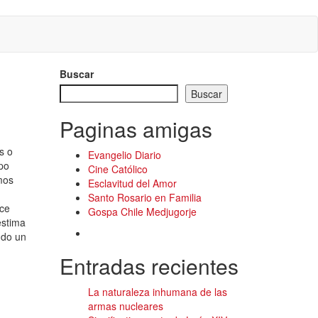
Buscar
Buscar
Paginas amigas
s o
Evangelio Diario
po
Cine Católico
mos
Esclavitud del Amor
Santo Rosario en Familia
ace
Gospa Chile Medjugorje
estima
ndo un
Entradas recientes
La naturaleza inhumana de las
armas nucleares