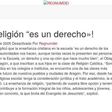
ligión “es un derecho»!
 de 2005
Desactivado
Por
Regnumdei
icó que la enseñanza cristiana en la escuela “es un derecho de los
s autoridades nos hacen, aunque tantas veces lo presenten así persona
en la Escuela, un derecho y una op-ción que hace mucho bien”, el Obis
agón, a que inscriban a sus hijos en la clase de Religión Católica. “So
iza en los colegios e institutos, se encuentra una de las claves más
 futuro de nuestros pueblos y ciudades de Aragón. Por eso, desde h
giosa escolar tenga la consideración jurídica y el trato académico, la 
mó. La enseñanza de religión, “partiendo de vuestra libre opción y tenie
ntribuye a la formación integral de los niños, adolescentes y jóvenes,
en concreto, la que brota del Evangelio de Jesucristo”, explicó.