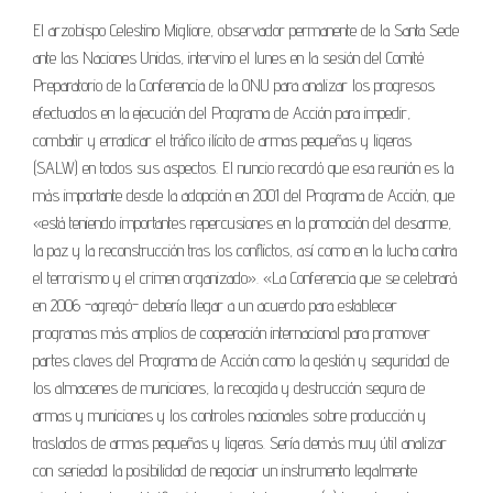
El arzobispo Celestino Migliore, observador permanente de la Santa Sede
ante las Naciones Unidas, intervino el lunes en la sesión del Comité
Preparatorio de la Conferencia de la ONU para analizar los progresos
efectuados en la ejecución del Programa de Acción para impedir,
combatir y erradicar el tráfico ilícito de armas pequeñas y ligeras
(SALW) en todos sus aspectos. El nuncio recordó que esa reunión es la
más importante desde la adopción en 2001 del Programa de Acción, que
«está teniendo importantes repercusiones en la promoción del desarme,
la paz y la reconstrucción tras los conflictos, así como en la lucha contra
el terrorismo y el crimen organizado». «La Conferencia que se celebrará
en 2006 -agregó- debería llegar a un acuerdo para establecer
programas más amplios de cooperación internacional para promover
partes claves del Programa de Acción como la gestión y seguridad de
los almacenes de municiones, la recogida y destrucción segura de
armas y municiones y los controles nacionales sobre producción y
traslados de armas pequeñas y ligeras. Sería demás muy útil analizar
con seriedad la posibilidad de negociar un instrumento legalmente