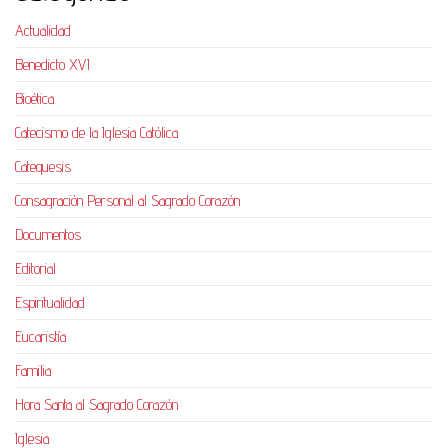
Actualidad
Benedicto XVI
Bioética
Catecismo de la Iglesia Católica
Catequesis
Consagración Personal al Sagrado Corazón
Documentos
Editorial
Espiritualidad
Eucaristía
Familia
Hora Santa al Sagrado Corazón
Iglesia