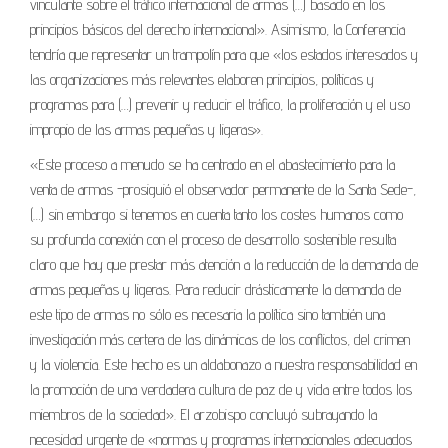
vinculante sobre el tráfico internacional de armas (…) basado en los
principios básicos del derecho internacional». Asimismo, la Conferencia
tendría que representar un trampolín para que «los estados interesados y
las organizaciones más relevantes elaboren principios, políticas y
programas para (…) prevenir y reducir el tráfico, la proliferación y el uso
impropio de las armas pequeñas y ligeras».
«Este proceso a menudo se ha centrado en el abastecimiento para la
venta de armas -prosiguió el observador permanente de la Santa Sede-,
(…) sin embargo si tenemos en cuenta tanto los costes humanos como
su profunda conexión con el proceso de desarrollo sostenible resulta
claro que hay que prestar más atención a la reducción de la demanda de
armas pequeñas y ligeras. Para reducir drásticamente la demanda de
este tipo de armas no sólo es necesaria la política sino también una
investigación más certera de las dinámicas de los conflictos, del crimen
y la violencia. Este hecho es un aldabonazo a nuestra responsabilidad en
la promoción de una verdadera cultura de paz de y vida entre todos los
miembros de la sociedad». El arzobispo concluyó subrayando la
necesidad urgente de «normas y programas internacionales adecuados