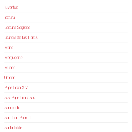
Juventud
lectura
Lectura Sagrada
Liturgia de las Horas
María
Medjugorje
Mundo
Oración
Papa León XIV
S.S. Papa Francisco
Sacerdote
San Juan Pablo II
Santa Biblia