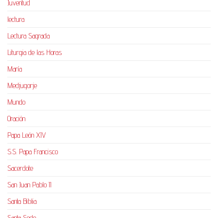
Juventud
lectura
Lectura Sagrada
Liturgia de las Horas
María
Medjugorje
Mundo
Oración
Papa León XIV
S.S. Papa Francisco
Sacerdote
San Juan Pablo II
Santa Biblia
Santa Sede