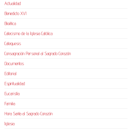
Actualidad
Benedicto XVI
Bioética
Catecismo de la Iglesia Católica
Catequesis
Consagración Personal al Sagrado Corazón
Documentos
Editorial
Espiritualidad
Eucaristía
Familia
Hora Santa al Sagrado Corazón
Iglesia