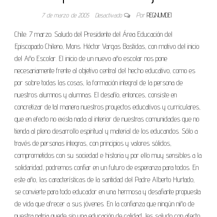
7 de marzo de 2005
Desactivado
Por
REGNUMDEI
Chile. 7 marzo. Saludo del Presidente del Área Educación del
Episcopado Chileno, Mons. Héctor Vargas Bastidas, con motivo del inicio
del Año Escolar. El inicio de un nuevo año escolar nos pone
necesariamente frente al objetivo central del hecho educativo, como es
por sobre todas las cosas, la formación integral de la persona de
nuestros alumnos y alumnas. El desafío, entonces, consiste en
concretizar de tal manera nuestros proyectos educativos y curriculares,
que en efecto no exista nada al interior de nuestras comunidades que no
tienda al pleno desarrollo espiritual y material de los educandos. Sólo a
través de personas íntegras, con principios y valores sólidos,
comprometidos con su sociedad e historia y por ello muy sensibles a la
solidaridad, podremos confiar en un futuro de esperanza para todos. En
este año, las características de la santidad del Padre Alberto Hurtado,
se convierte para todo educador en una hermosa y desafiante propuesta
de vida que ofrecer a sus jóvenes. En la confianza que ningún niño de
nuestra patria quede sin una educación de calidad, les saludo con afecto