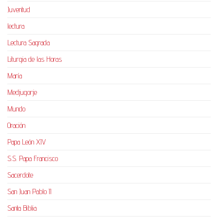
Juventud
lectura
Lectura Sagrada
Liturgia de las Horas
María
Medjugorje
Mundo
Oración
Papa León XIV
S.S. Papa Francisco
Sacerdote
San Juan Pablo II
Santa Biblia