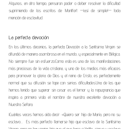
Algunos, en otro tiempo, pensaron poder o deber resolver la dificultad
suprimiendo de los escritos de Montfort —¡así de simple!— toda
mención de esclavitud.
La perfecta devoción
En los últimos decenios, la perfecta Devoción a la Santísima Virgen se
difundió de manera asombrosa en el mundo, y especialmente en Bélgica.
No siempre fue sin esfuerzo.Como esta es una de las manifestaciones
más preciosas de la vida cristiana, y uno de los medios más eficaces
para promover la gloria de Dios y el reino de Cristo, es perfectamente
normal que su difusión se tope con serias dificultades.Una de las que
hemos tenido que superar sin cesar es el temor y la repugnancia que
inspira a primera vista el nombre de nuestra excelente devoción a
Nuestra Señora.
¡Cuántas veces hemos oído decir: «Quiero ser hijo de María, pero no su
esclavo… Es más perfecto llamarse hijo que esclavo de la Santísima
Virgen, pero no hay mejor hijo que el que hace súbdito, siervo y esclavo