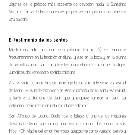
alejarse de la práctica más excelente de devoción hacia la Santísima
Virgen a causa de las resonancias peyorativas que parecen vincularse a
una palabra.
El testimonio de los santos
Mostremos ante todo que esta palabrita terrible (?) se encuentra
frecuentemente en la tradición cristiana, y eso en la boca y en la pluma
de aquellos que son considerados generalmente como los testigos
auténticos del verdadero sentido cristiano.
Así, el santo Cura de Ars se había ligado por voto a la santa esclavitud
de María. Más tarde estableció en Ars la cofradía de la santa esclavitud,
y tenía la costumbre de decir que quienquiera tomaba en serio su
salvación, debía entrar en esta saludable cofradía.
San Alfonso de Ligorio, Doctor de la Iglesia y uno de los mayores
devotos de María que jamás haya visto el mundo, hace decir a sus
hijos: «Oh Madre del amor hermoso, aceptadme como vuestro siervo y