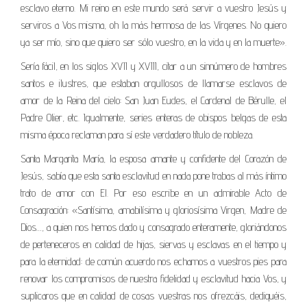
esclavo eterno. Mi reino en este mundo será servir a vuestro Jesús y
serviros a Vos misma, oh la más hermosa de las Vírgenes. No quiero
ya ser mío, sino que quiero ser sólo vuestro, en la vida y en la muerte».
Sería fácil, en los siglos XVII y XVIII, citar a un sinnúmero de hombres
santos e ilustres, que estaban orgullosos de llamarse esclavos de
amor de la Reina del cielo: San Juan Eudes, el Cardenal de Bérulle, el
Padre Olier, etc. Igualmente, series enteras de obispos belgas de esta
misma época reclaman para sí este verdadero título de nobleza.
Santa Margarita María, la esposa amante y confidente del Corazón de
Jesús, sabía que esta santa esclavitud en nada pone trabas al más íntimo
trato de amor con El. Por eso escribe en un admirable Acto de
Consagración: «Santísima, amabilísima y gloriosísima Virgen, Madre de
Dios…, a quien nos hemos dado y consagrado enteramente, gloriándonos
de perteneceros en calidad de hijas, siervas y esclavas en el tiempo y
para la eternidad: de común acuerdo nos echamos a vuestros pies para
renovar los compromisos de nuestra fidelidad y esclavitud hacia Vos, y
suplicaros que en calidad de cosas vuestras nos ofrezcáis, dediquéis,