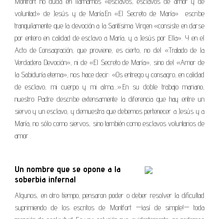
Montfort no duda en llamarnos «esclavos, esclavos de amor y de
voluntad» de Jesús y de María.En «El Secreto de María» escribe
tranquilamente que la devoción a la Santísima Virgen «consiste en darse
por entero en calidad de esclavo a María, y a Jesús por Ella». Y en el
Acto de Consagración, que proviene, es cierto, no del «Tratado de la
Verdadera Devoción», ni de «El Secreto de María», sino del «Amor de
la Sabiduría eterna», nos hace decir: «Os entrego y consagro, en calidad
de esclavo, mi cuerpo y mi alma…».En su doble trabajo mariano,
nuestro Padre describe extensamente la diferencia que hay entre un
siervo y un esclavo, y demuestra que debemos pertenecer a Jesús y a
María, no sólo como siervos, sino también como esclavos voluntarios de
amor .
Un nombre que se opone a la
soberbia infernal
Algunos, en otro tiempo, pensaron poder o deber resolver la dificultad
suprimiendo de los escritos de Montfort —¡así de simple!— toda