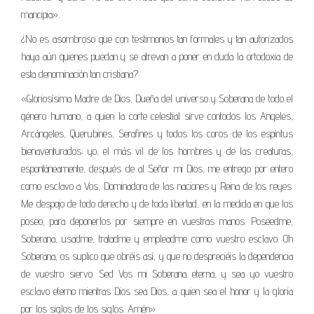
mancipia».
¿No es asombroso que con testimonios tan formales y tan autorizados
haya aún quienes puedan y se atrevan a poner en duda la ortodoxia de
esta denominación tan cristiana?
«Gloriosísima Madre de Dios, Dueña del universo y Soberana de todo el
género humano, a quien la corte celestial sirve contodos los Angeles,
Arcángeles, Querubines, Serafines y todos los coros de los espíritus
bienaventurados; yo, el más vil de los hombres y de las creaturas,
espontáneamente, después de al Señor mi Dios, me entrego por entero
como esclavo a Vos, Dominadora de las naciones y Reina de los reyes.
Me despojo de todo derecho y de toda libertad, en la medida en que los
poseo, para deponerlos por siempre en vuestras manos. Poseedme,
Soberana, usadme, tratadme y empleadme como vuestro esclavo. Oh
Soberana, os suplico que obréis así, y que no despreciéis la dependencia
de vuestro siervo. Sed Vos mi Soberana eterna, y sea yo vuestro
esclavo eterno mientras Dios sea Dios, a quien sea el honor y la gloria
por los siglos de los siglos. Amén»