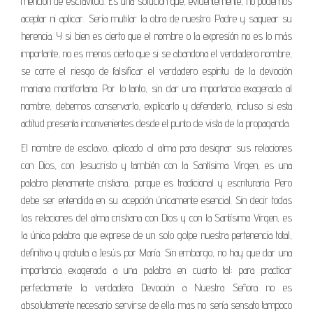
mención de esclavitud. Es una solución que, evidentemente, no podemos
aceptar ni aplicar. Sería mutilar la obra de nuestro Padre y saquear su
herencia. Y si bien es cierto que el nombre o la expresión no es lo más
importante, no es menos cierto que si se abandona el verdadero nombre,
se corre el riesgo de falsificar el verdadero espíritu de la devoción
mariana montfortana. Por lo tanto, sin dar una importancia exagerada al
nombre, debemos conservarlo, explicarlo y defenderlo, incluso si esta
actitud presenta inconvenientes desde el punto de vista de la propaganda.
El nombre de esclavo, aplicado al alma para designar sus relaciones
con Dios, con Jesucristo y también con la Santísima Virgen, es una
palabra plenamente cristiana, porque es tradicional y escri­turaria. Pero
debe ser entendida en su acepción únicamente esencial. Sin decir todas
las relaciones del alma cristiana con Dios y con la Santísima Virgen, es
la única palabra que exprese de un solo golpe nuestra pertenencia total,
definitiva y gratuita a Jesús por María. Sin embargo, no hay que dar una
importancia exagerada a una palabra en cuanto tal; para practicar
perfectamente la verdadera Devoción a Nuestra Señora no es
absolutamente necesario servirse de ella; mas no sería sensato tampoco