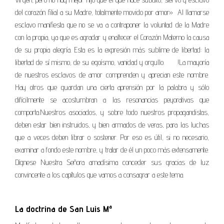
del corazón filial a su Madre, totalmente movido por amor» Al llamarse
esclavo manifiesta que no se va a contraponer la voluntad de la Madre
con la propia, ya que es agradar y enaltecer el Corazón Materno la causa
de su propia alegría. Esta es la expresión más sublime de libertad: la
libertad de sí mismo, de su egoísmo, vanidad y orgullo. !La mayoría
de nuestros esclavos de amor comprenden y aprecian este nombre.
Hay otros que guardan una cierta aprensión por la palabra y sólo
difícilmente se acostumbran a las resonancias peyorativas que
comporta.Nuestros asociados, y sobre todo nuestros propagandistas,
deben estar bien instruidos, y bien armados de veras, para las luchas
que a veces deben librar o sostener. Por eso es útil, si no necesario,
examinar a fondo este nombre, y tratar de él un poco más extensamente.
Dígnese Nuestra Señora amadísima conceder sus gracias de luz
convincente a los capítulos que vamos a consagrar a este tema.
La doctrina de San Luis Mª