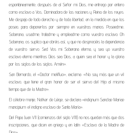
espontáneamente, después de al Señor mi Dios, me entrego por entero
como esclavo a Vos, Dominadora de las naciones y Reina de los reyes.
Me despojo de todo derecho y de toda libertad, en la medida en que los
poseo, para deponerlos por siempre en vuestras manos. Poseedme,
Soberana, usadme, tratadme y empleadme como vuestro esclavo. Oh
Soberana, os suplico que obréis así, y que no despreciéis la dependencia
de vuestro siervo. Sed Vos mi Soberana eterna, y sea yo vuestro
esclavo eterno mientras Dios sea Dios, a quien sea el honor y la gloria
por los siglos de los siglos. Amén».
San Bernardo, el «Doctor melifluo», exclama: «No soy más que un vil
esclavo, que tiene el gran honor de ser el siervo del Hijo al mismo
tiempo que de la Madre».
El célebre monje, Notker de Liège, se declara «indignum San­ctæ Mariæ
mancipium: el indigno esclavo de Santa María».
Del Papa Juan VII (comienzos del siglo VIII) no nos quedan más que dos
inscripciones, que dicen en griego y en latín: «Esclavo de la Madre de
Dios».