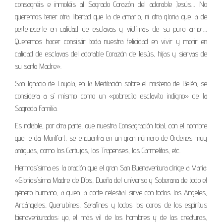
consagréis e inmoléis al Sagrado Corazón del adorable Jesús… No
queremos tener otra libertad que la de amarlo, ni otra gloria que la de
pertenecerle en calidad de esclavas y víctimas de su puro amor…
Queremos hacer consistir toda nuestra felicidad en vivir y morir en
calidad de esclavas del adorable Corazón de Jesús, hijas y siervas de
su santa Madre».
San Ignacio de Loyola, en la Meditación sobre el misterio de Belén, se
considera a sí mismo como un «pobrecito esclavito indigno» de la
Sagrada Familia.
Es notable, por otra parte, que nuestra Consagración total, con el nombre
que le da Montfort, se encuentra en un gran número de Ordenes muy
antiguas, como los Cartujos, los Trapenses, los Carmelitas, etc.
Hermosísima es la oración que el gran San Buenaventura dirige a María:
«Gloriosísima Madre de Dios, Dueña del universo y Soberana de todo el
género humano, a quien la corte celestial sirve con todos los Angeles,
Arcángeles, Querubines, Serafines y todos los coros de los espíritus
bienaventurados; yo, el más vil de los hombres y de las creaturas,