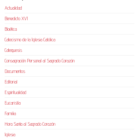
Actualidad
Benedicto XVI
Bioética
Catecismo de la Iglesia Católica
Catequesis
Consagración Personal al Sagrado Corazón
Documentos
Editorial
Espiritualidad
Eucaristía
Familia
Hora Santa al Sagrado Corazón
Iglesia