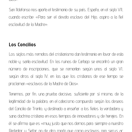
San Ildefonso nos aporta el testimonio de su país, España, en el siglo VII,
cuando escribe: «Para ser el devoto esclavo del Hijo, aspiro a la fiel
esclavitud de la Madre».
Los Concilios
Los siglos más remotos del cristianismo dan testimonio en favor de esta
noble y santa esclavitud. En las ruinas de Cartago se encontró un gran
número de inscripciones, que se remontan según unos al siglo VI,
según otros al siglo IV, en las que los cristianos de ese tiempo se
proclaman «esclavos de la Madre de Dios».
Tenemos, por fin, una prueba decisiva, suficiente por sí misma, de la
legitimidad de la palabra, en el catecismo compuesto según los deseos
del Concilio de Trento, y destinado a enseñar a los fieles la verdadera y
sana doctrina cristiana en esos tiempos de innovadores y de herejes. En
él se afirma que es «muy justo que nos demos para siempre a nuestro
Redentor y Señor no de otro modo que como esclavos: non secus ac