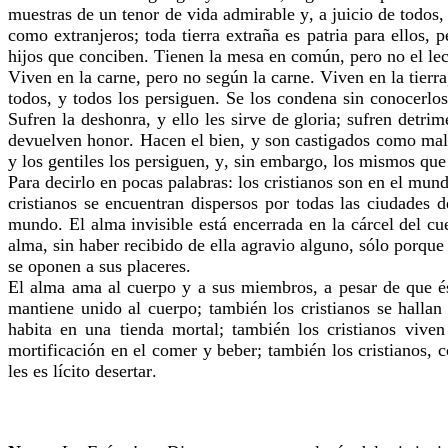
muestras de un tenor de vida admirable y, a juicio de todos
como extranjeros; toda tierra extraña es patria para ellos,
hijos que conciben. Tienen la mesa en común, pero no el le
Viven en la carne, pero no según la carne. Viven en la tierr
todos, y todos los persiguen. Se los condena sin conocerlo
Sufren la deshonra, y ello les sirve de gloria; sufren detri
devuelven honor. Hacen el bien, y son castigados como malhe
y los gentiles los persiguen, y, sin embargo, los mismos qu
Para decirlo en pocas palabras: los cristianos son en el mun
cristianos se encuentran dispersos por todas las ciudades
mundo. El alma invisible está encerrada en la cárcel del cu
alma, sin haber recibido de ella agravio alguno, sólo porque 
se oponen a sus placeres.
El alma ama al cuerpo y a sus miembros, a pesar de que ést
mantiene unido al cuerpo; también los cristianos se halla
habita en una tienda mortal; también los cristianos vive
mortificación en el comer y beber; también los cristianos,
les es lícito desertar.