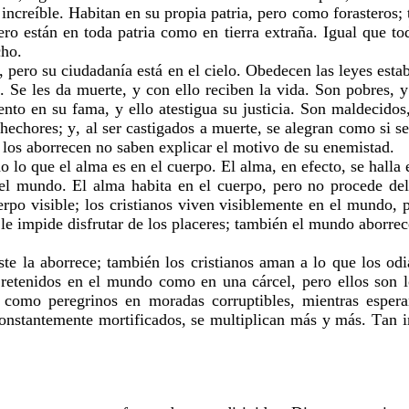
, increíble. Habitan en su propia patria, pero como forasteros
 pero están en toda patria como en tierra extraña. Igual que t
cho.
a, pero su ciudadanía está en el cielo. Obedecen las leyes est
s. Se les da muerte, y con ello reciben la vida. Son pobres,
mento en su fama, y ello atestigua su justicia. Son maldecido
chores; y, al ser castigados a muerte, se alegran como si se
e los aborrecen no saben explicar el motivo de su enemistad.
do lo que el alma es en el cuerpo. El alma, en efecto, se halla
 del mundo. El alma habita en el cuerpo, pero no procede del
erpo visible; los cristianos viven visiblemente en el mundo, p
le impide disfrutar de los placeres; también el mundo aborrece
e la aborrece; también los cristianos aman a lo que los odia
n retenidos en el mundo como en una cárcel, pero ellos son
n como peregrinos en moradas corruptibles, mientras esperan
 constantemente mortificados, se multiplican más y más. Tan i