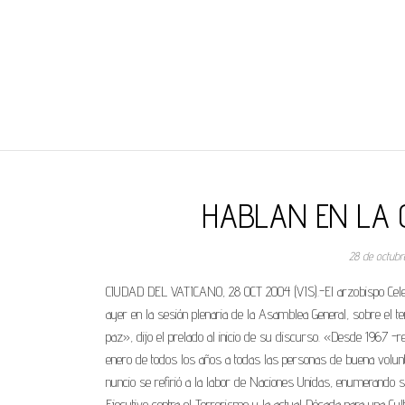
REGNUMDEI
HABLAN EN LA 
28 de octub
CIUDAD DEL VATICANO, 28 OCT 2004 (VIS).-El arzobispo Celest
ayer en la sesión plenaria de la Asamblea General, sobre el 
paz», dijo el prelado al inicio de su discurso. «Desde 1967 -
enero de todos los años a todas las personas de buena volunt
nuncio se refirió a la labor de Naciones Unidas, enumerando su
Ejecutivo contra el Terrorismo y la actual Década para una Cu