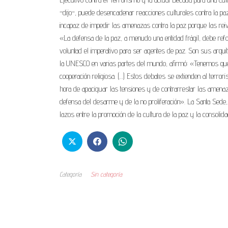
-dijo-, puede desencadenar reacciones culturales contra la pa
incapaz de impedir las amenazas contra la paz porque las reiv
«La defensa de la paz, a menudo una entidad frágil, debe re
voluntad el imperativo para ser agentes de paz. Son sus arqu
la UNESCO en varias partes del mundo, afirmó: «Tenemos que 
cooperación religiosa. (…) Estos debates se extienden al terrori
hora de apaciguar las tensiones y de contrarrestar las amenaza
defensa del desarme y de la no proliferación». La Santa Sede
lazos entre la promoción de la cultura de la paz y la consolid
Categoría
Sin categoría