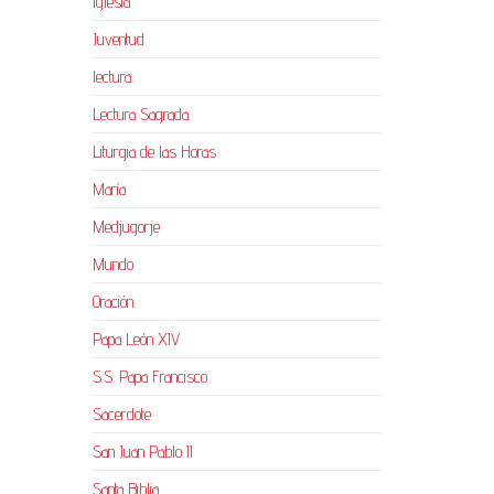
Iglesia
Juventud
lectura
Lectura Sagrada
Liturgia de las Horas
María
Medjugorje
Mundo
Oración
Papa León XIV
S.S. Papa Francisco
Sacerdote
San Juan Pablo II
Santa Biblia