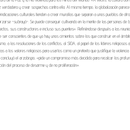
z verdadera y crear sospechas contra ella. Al mismo tiempo, la globalización parece
indicaciones culturales tienden a crear murallas que separan a unos pueblos de otro
forzarse -subrayó-. Se puede conseguir cultivando en la mente de las personas de 
itectos, sus constructores e incluso sus puentes». Refiriéndose después a las reuni
ser conscientes de que ya hay unos cimientos sobre los que construir en el ámbit
smo, a las resoluciones de los conflictos, al SIDA, al papel de los líderes religiosos a
s a los valores religiosos para usarlos como un pretexto que justifique la violencia 
, concluyó el arzobispo, «pide un compromiso más decidido para recalcar los profu
ación del proceso de desarme y de no proliferación».