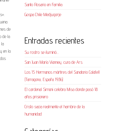
Santo Rosario en Familia
s».
Gospa Chile Medjugorje
buena
ones de
o de la
Entradas recientes
 la
y en la
Su rostro se iluminó…
ndos
San Juan María Vianney, cura de Ars
Los 15 Hermanos mártires del Sanatorio Calafell
(Tarragona, España 1936)
El cardenal Simoni celebra Misa donde pasó 18
años prisionero
Cristo sacia realmente el hambre de la
humanidad