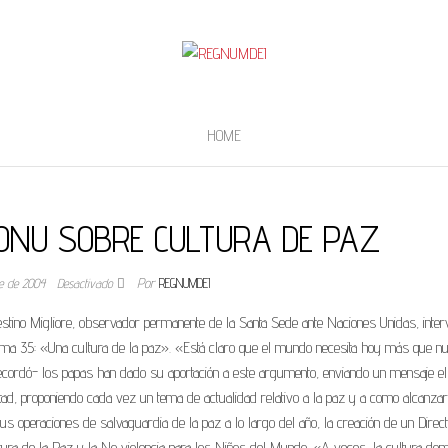
HOME
ONU SOBRE CULTURA DE PAZ
re de 2004
Desactivado
Por
REGNUMDEI
ino Migliore, observador permanente de la Santa Sede ante Naciones Unidas, inter
tema 35: «Una cultura de la paz». «Está claro que el mundo necesita hoy más que n
recordó- los papas han dado su aportación a este argumento, enviando un mensaje el
ad, proponiendo cada vez un tema de actualidad relativo a la paz y a como alcanzar
s operaciones de salvaguardia de la paz a lo largo del año, la creación de un Direct
ltura de la Paz y la No violencia para los Niños del Mundo. «A veces, la cultura dom