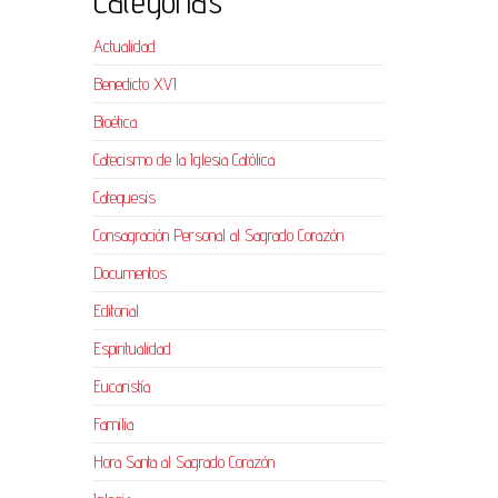
Categorías
Actualidad
Benedicto XVI
Bioética
Catecismo de la Iglesia Católica
Catequesis
Consagración Personal al Sagrado Corazón
Documentos
Editorial
Espiritualidad
Eucaristía
Familia
Hora Santa al Sagrado Corazón