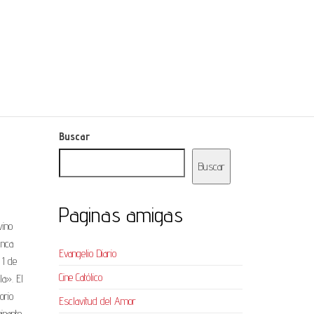
Buscar
Buscar
Paginas amigas
vino
unca
Evangelio Diario
 1 de
Cine Católico
la». El
orio
Esclavitud del Amor
inante