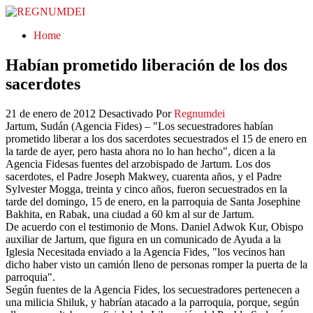
REGNUMDEI
Home
Habían prometido liberación de los dos
sacerdotes
21 de enero de 2012
Desactivado
Por
Regnumdei
Jartum, Sudán (Agencia Fides) – "Los secuestradores habían
prometido liberar a los dos sacerdotes secuestrados el 15 de enero en
la tarde de ayer, pero hasta ahora no lo han hecho", dicen a la
Agencia Fidesas fuentes del arzobispado de Jartum. Los dos
sacerdotes, el Padre Joseph Makwey, cuarenta años, y el Padre
Sylvester Mogga, treinta y cinco años, fueron secuestrados en la
tarde del domingo, 15 de enero, en la parroquia de Santa Josephine
Bakhita, en Rabak, una ciudad a 60 km al sur de Jartum.
De acuerdo con el testimonio de Mons. Daniel Adwok Kur, Obispo
auxiliar de Jartum, que figura en un comunicado de Ayuda a la
Iglesia Necesitada enviado a la Agencia Fides, "los vecinos han
dicho haber visto un camión lleno de personas romper la puerta de la
parroquia".
Según fuentes de la Agencia Fides, los secuestradores pertenecen a
una milicia Shiluk, y habrían atacado a la parroquia, porque, según