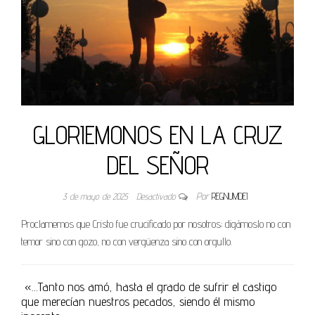
GLORIEMONOS EN LA CRUZ
DEL SEÑOR
3 de mayo de 2025
Desactivado
Por
REGNUMDEI
Proclamemos que Cristo fue crucificado por nosotros; digámoslo no con
temor sino con gozo, no con vergüenza sino con orgullo.
«…Tanto nos amó, hasta el grado de sufrir el castigo
que merecían nuestros pecados, siendo él mismo