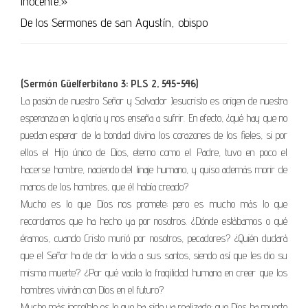
inocente..»
De los Sermones de san Agustín, obispo
(Sermón Güelferbitano 3: PLS 2, 545-546)
La pasión de nuestro Señor y Salvador Jesucristo es origen de nuestra
esperanza en la gloria y nos enseña a sufrir. En efecto, ¿qué hay que no
puedan esperar de la bondad divina los corazones de los fieles, si por
ellos el Hijo único de Dios, eterno como el Padre, tuvo en poco el
hacerse hombre, naciendo del linaje humano, y quiso además morir de
manos de los hombres, que él había creado?
Mucho es lo que Dios nos promete; pero es mucho más lo que
recordamos que ha hecho ya por nosotros. ¿Dónde estábamos o qué
éramos, cuando Cristo murió por nosotros, pecadores? ¿Quién dudará
que el Señor ha de dar la vida a sus santos, siendo así que les dio su
misma muerte? ¿Por qué vacila la fragilidad humana en creer que los
hombres vivirán con Dios en el futuro?
Mucho más increíble es lo que ha sido ya realizado: que Dios ha muerto