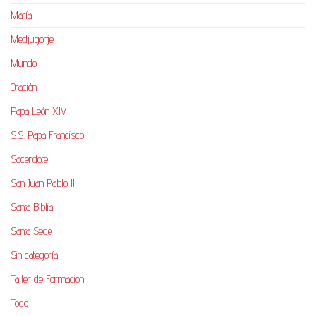
María
Medjugorje
Mundo
Oración
Papa León XIV
S.S. Papa Francisco
Sacerdote
San Juan Pablo II
Santa Biblia
Santa Sede
Sin categoría
Taller de Formación
Todo