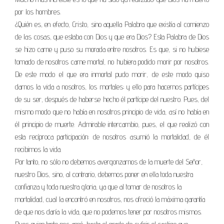
por los hombres.
¿Quién es, en efecto, Cristo, sino aquella Palabra que existía al comienzo
de las cosas, que estaba con Dios y que era Dios? Esta Palabra de Dios
se hizo carne y puso su morada entre nosotros. Es que, si no hubiese
tomado de nosotros carne mortal, no hubiera podido morir por nosotros.
De este modo el que era inmortal pudo morir, de este modo quiso
darnos la vida a nosotros, los mortales; y ello para hacernos partícipes
de su ser, después de haberse hecho él partícipe del nuestro. Pues, del
mismo modo que no había en nosotros principio de vida, así no había en
él principio de muerte. Admirable intercambio, pues, el que realizó con
esta recíproca participación: de nosotros asumió la mortalidad, de él
recibimos la vida.
Por tanto, no sólo no debemos avergonzarnos de la muerte del Señor,
nuestro Dios, sino, al contrario, debemos poner en ella toda nuestra
confianza y toda nuestra gloria, ya que al tomar de nosotros la
mortalidad, cual la encontró en nosotros, nos ofreció la máxima garantía
de que nos daría la vida, que no podemos tener por nosotros mismos.