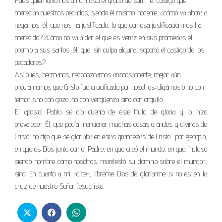
Pues quien tanto nos amó, hasta el grado de sufrir el castigo que
merecían nuestros pecados, siendo él mismo inocente, ¿cómo va ahora a
negarnos, él, que nos ha justificado, lo que con esa justificación nos ha
merecido? ¿Cómo no va a dar el que es veraz en sus promesas el
premio a sus santos, él, que, sin culpa alguna, soportó el castigo de los
pecadores?
Así pues, hermanos, reconozcamos animosamente, mejor aún,
proclamemos que Cristo fue crucificado por nosotros; digámoslo no con
temor sino con gozo, no con vergüenza sino con orgullo.
El apóstol Pablo se dio cuenta de este título de gloria y lo hizo
prevalecer. Él, que podía mencionar muchas cosas grandes y divinas de
Cristo, no dijo que se gloriaba en estas grandezas de Cristo -por ejemplo,
en que es Dios junto con el Padre, en que creó el mundo, en que, incluso
siendo hombre como nosotros, manifestó su dominio sobre el mundo-,
sino: En cuanto a mí -dice-, líbreme Dios de gloriarme si no es en la
cruz de nuestro Señor Jesucristo.