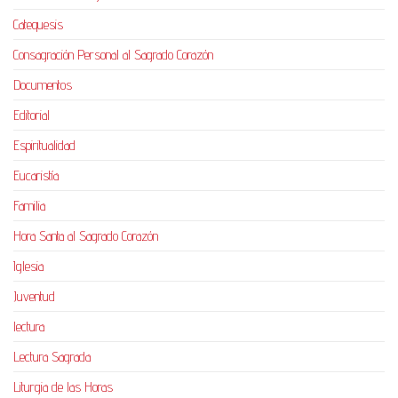
Catequesis
Consagración Personal al Sagrado Corazón
Documentos
Editorial
Espiritualidad
Eucaristía
Familia
Hora Santa al Sagrado Corazón
Iglesia
Juventud
lectura
Lectura Sagrada
Liturgia de las Horas