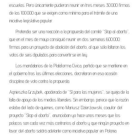
escuelas. Pero únicamente pudieron reunir en tres meses 30.000 firmas
de las 100.000 que se exigen como mínimo para el trámite de una
iniciativa legislativa popular.
Pretendía ser una reacción a la propuesta del comité “Stop al aborto”,
que en el mes de mayo consiguió reunir en dos semanas 600.000
firmas para un proyecto de abolición del aborto, al que sólo faltaron los
votos de seis diputados para convertirse en ley.
Los mandatarios de la Plataforma Cívica, partido que se mantiene en
el gobierno tras las últimas elecciones, decretaron en esa ocasión
disciplina de voto contra la propuesta.
Agnieszka Grzybek, apoderada de “SI para las mujeres”, se queja de la
falta de apoyo de los medios liberales. Sin embargo, parece que la razón
estaba del lado de quienes, como Mariusz Dzierżawski, coautor del
proyecto “Stop al aborto”, anunciaban ya hace unos meses que los
polacos son cada vez más contrarios al aborto y que ningún proyecto en
favor del aborto saldrá adelante como iniciativa popular en Polonia.