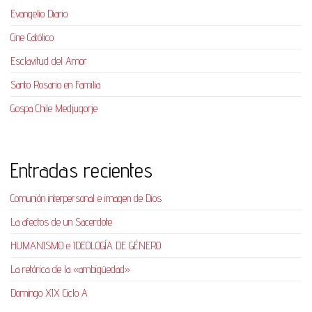
Evangelio Diario
Cine Católico
Esclavitud del Amor
Santo Rosario en Familia
Gospa Chile Medjugorje
Entradas recientes
Comunión interpersonal e imagen de Dios
La afectos de un Sacerdote
HUMANISMO e IDEOLOGÍA DE GÉNERO
La retórica de la «ambigüedad»
Domingo XIX Ciclo A