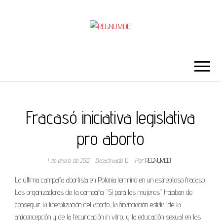
REGNUMDEI
Fracasó iniciativa legislativa
pro aborto
1 de enero de 2012
Desactivado
Por
REGNUMDEI
La última campaña abortista en Polonia terminó en un estrepitoso fracaso.
Las organizadoras de la campaña “Sí para las mujeres” trataban de
conseguir la liberalización del aborto, la financiación estatal de la
anticoncepción y de la fecundación in vitro, y la educación sexual en las