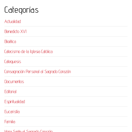
Categorías
Actualidad
Benedicto XVI
Bioética
Catecismo de la Iglesia Católica
Catequesis
Consagración Personal al Sagrado Corazón
Documentos
Editorial
Espiritualidad
Eucaristía
Familia
Hora Santa al Sagrado Corazón