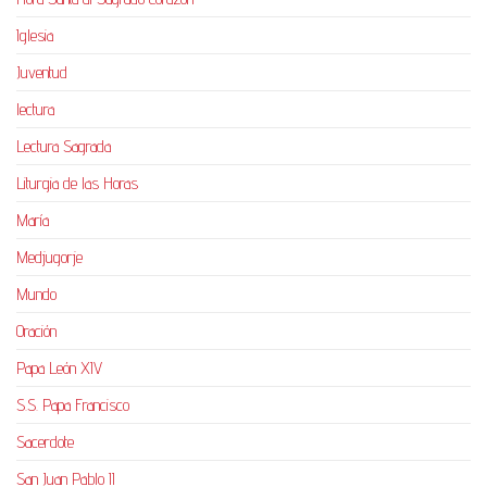
Iglesia
Juventud
lectura
Lectura Sagrada
Liturgia de las Horas
María
Medjugorje
Mundo
Oración
Papa León XIV
S.S. Papa Francisco
Sacerdote
San Juan Pablo II