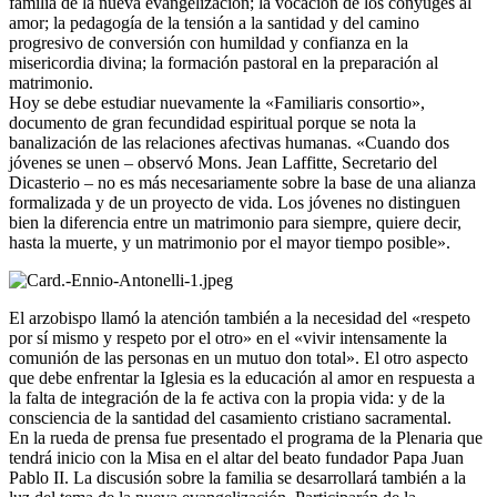
familia de la nueva evangelización; la vocación de los cónyuges al
amor; la pedagogía de la tensión a la santidad y del camino
progresivo de conversión con humildad y confianza en la
misericordia divina; la formación pastoral en la preparación al
matrimonio.
Hoy se debe estudiar nuevamente la «Familiaris consortio»,
documento de gran fecundidad espiritual porque se nota la
banalización de las relaciones afectivas humanas. «Cuando dos
jóvenes se unen – observó Mons. Jean Laffitte, Secretario del
Dicasterio – no es más necesariamente sobre la base de una alianza
formalizada y de un proyecto de vida. Los jóvenes no distinguen
bien la diferencia entre un matrimonio para siempre, quiere decir,
hasta la muerte, y un matrimonio por el mayor tiempo posible».
El arzobispo llamó la atención también a la necesidad del «respeto
por sí mismo y respeto por el otro» en el «vivir intensamente la
comunión de las personas en un mutuo don total». El otro aspecto
que debe enfrentar la Iglesia es la educación al amor en respuesta a
la falta de integración de la fe activa con la propia vida: y de la
consciencia de la santidad del casamiento cristiano sacramental.
En la rueda de prensa fue presentado el programa de la Plenaria que
tendrá inicio con la Misa en el altar del beato fundador Papa Juan
Pablo II. La discusión sobre la familia se desarrollará también a la