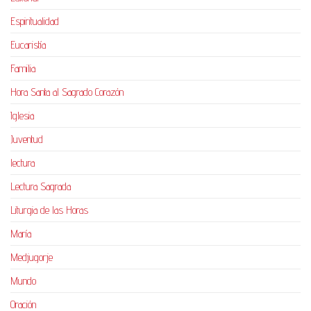
Espiritualidad
Eucaristía
Familia
Hora Santa al Sagrado Corazón
Iglesia
Juventud
lectura
Lectura Sagrada
Liturgia de las Horas
María
Medjugorje
Mundo
Oración