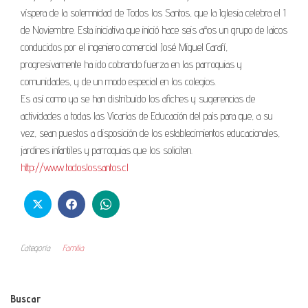
víspera de la solemnidad de Todos los Santos, que la Iglesia celebra el 1
de Noviembre. Esta iniciativa que inició hace seis años un grupo de laicos
conducidos por el ingeniero comercial José Miguel Carafí,
progresivamente ha ido cobrando fuerza en las parroquias y
comunidades, y de un modo especial en los colegios.
Es así como ya se han distribuido los afiches y sugerencias de
actividades a todas las Vicarías de Educación del país para que, a su
vez, sean puestos a disposición de los establecimientos educacionales,
jardines infantiles y parroquias que los soliciten.
http://www.todoslossantos.cl
Categoría
Familia
Buscar