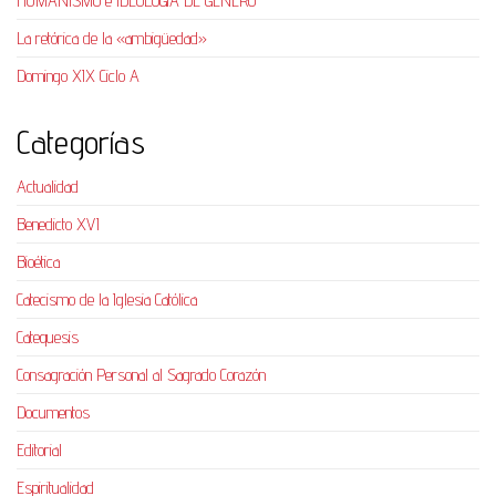
HUMANISMO e IDEOLOGÍA DE GÉNERO
La retórica de la «ambigüedad»
Domingo XIX Ciclo A
Categorías
Actualidad
Benedicto XVI
Bioética
Catecismo de la Iglesia Católica
Catequesis
Consagración Personal al Sagrado Corazón
Documentos
Editorial
Espiritualidad