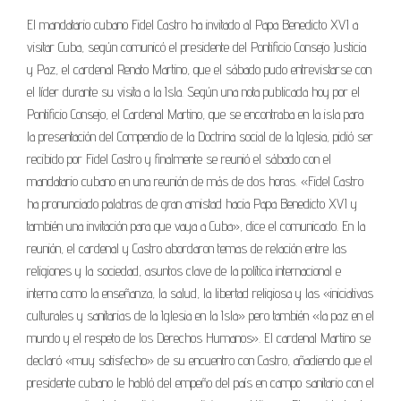
El mandatario cubano Fidel Castro ha invitado al Papa Benedicto XVI a
visitar Cuba, según comunicó el presidente del Pontificio Consejo Justicia
y Paz, el cardenal Renato Martino, que el sábado pudo entrevistarse con
el líder durante su visita a la Isla. Según una nota publicada hoy por el
Pontificio Consejo, el Cardenal Martino, que se encontraba en la isla para
la presentación del Compendio de la Doctrina social de la Iglesia, pidió ser
recibido por Fidel Castro y finalmente se reunió el sábado con el
mandatario cubano en una reunión de más de dos horas. «Fidel Castro
ha pronunciado palabras de gran amistad hacia Papa Benedicto XVI y
también una invitación para que vaya a Cuba», dice el comunicado. En la
reunión, el cardenal y Castro abordaron temas de relación entre las
religiones y la sociedad, asuntos clave de la política internacional e
interna como la enseñanza, la salud, la libertad religiosa y las «iniciativas
culturales y sanitarias de la Iglesia en la Isla» pero también «la paz en el
mundo y el respeto de los Derechos Humanos». El cardenal Martino se
declaró «muy satisfecho» de su encuentro con Castro, añadiendo que el
presidente cubano le habló del empeño del país en campo sanitario con el