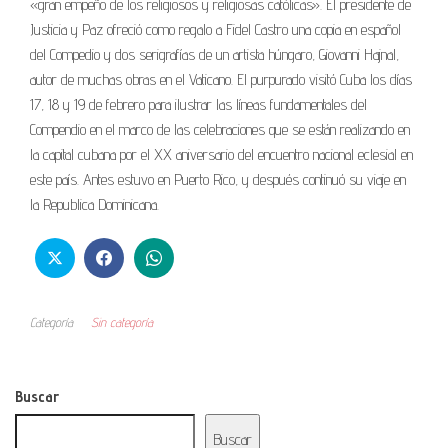
«gran empeño de los religiosos y religiosas católicas». El presidente de
Justicia y Paz ofreció como regalo a Fidel Castro una copia en español
del Compedio y dos serigrafías de un artista húngaro, Giovanni Hajnal,
autor de muchas obras en el Vaticano. El purpurado visitó Cuba los días
17, 18 y 19 de febrero para ilustrar las líneas fundamentales del
Compendio en el marco de las celebraciones que se están realizando en
la capital cubana por el XX aniversario del encuentro nacional eclesial en
este país. Antes estuvo en Puerto Rico, y después continuó su viaje en
la Republica Dominicana.
Categoría
Sin categoría
Buscar
Buscar