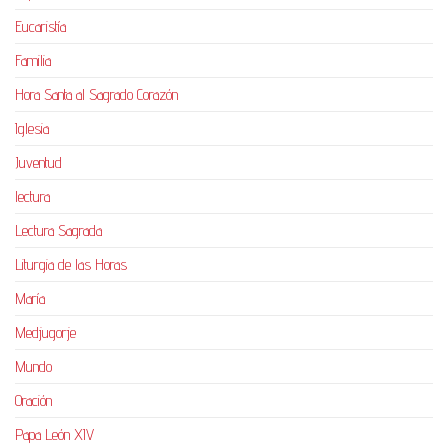
Eucaristía
Familia
Hora Santa al Sagrado Corazón
Iglesia
Juventud
lectura
Lectura Sagrada
Liturgia de las Horas
María
Medjugorje
Mundo
Oración
Papa León XIV