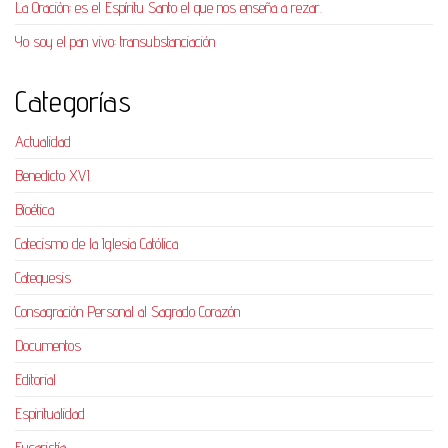
La Oración: es el Espíritu Santo el que nos enseña a rezar.
Yo soy el pan vivo: transubstanciación
Categorías
Actualidad
Benedicto XVI
Bioética
Catecismo de la Iglesia Católica
Catequesis
Consagración Personal al Sagrado Corazón
Documentos
Editorial
Espiritualidad
Eucaristía