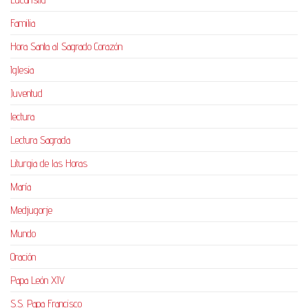
Familia
Hora Santa al Sagrado Corazón
Iglesia
Juventud
lectura
Lectura Sagrada
Liturgia de las Horas
María
Medjugorje
Mundo
Oración
Papa León XIV
S.S. Papa Francisco