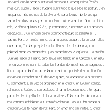
los verdugos te harán sufrir en el curso de tu amarguísima Pasión;
más aun, suplió y llegó a hacerte sufrir todo lo que ellos no podrán, y en
las partes más internas de tu Divina Persona. Jesús mío, te veo ya
vacilante en tus pasos, pero no obstante, quieres caminar. Dime, oh bien
mío, ¿a dónde quieres ir? Ah, ya comprendo, a encontrar a tus amados
discípulos… y yo también quiero acompañarte para sostenerte si Tú
vacilas. Pero, oh Jesús mío, otras amarguras encuentra tu corazón: Ellos
duermen y Tú siempre piadoso, los llamas, los despiertas y con
paternal amor los amonestas y les recomiendas la vigilancia y la oración.
Vuelves luego al Huerto, pero llevas otra herida en el Corazón, y en esta
herida veo, oh amor mío, todas las heridas de las almas consagradas a
ti, que, o por tentación o por estado de ánimo o por falta de mortificación,
en ves de estrecharse a ti, de velar y orar, se abandonan a sí mismas
y, somnolientas, en vez de progresar en el amor y en la unión contigo,
retroceden… Cuánto te compadezco, oh amante apasionado, y te reparo
por todas las ingratitudes de tus más fieles. Estas son las ofensas que
mayormente entristecen a tu corazón adorable y es tal y tan grande su
amargura que te hacen delirar. Pero, oh amor mío sin límites, tu amor