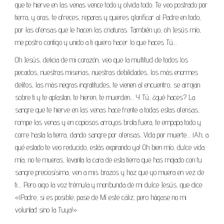
que te hierve en las venas vence todo y olvida todo. Te veo postrado por
tierra, y oras, te ofreces, reparas y quieres glorificar al Padre en todo,
por las ofensas que le hacen las criaturas. También yo, oh Jesús mío,
me postro contigo y unido a ti quiero hacer lo que haces Tú…
Oh Jesús, delicia de mi corazón, veo que la multitud de todos los
pecados, nuestras miserias, nuestras debilidades, los más enormes
delitos, las más negras ingratitudes, te vienen al encuentro, se arrojan
sobre ti y te aplastan, te hieren, te muerden… Y Tú, ¿qué haces? La
sangre que te hierve en las venas hace frente a todas estas ofensas,
rompe las venas y en copiosos arroyos brota fuera, te empapa todo y
corre hasta la tierra, dando sangre por ofensas, Vida por muerte… ¡Ah, a
qué estado te veo reducido, estás expirando ya! Oh bien mío, dulce vida
mía, no te mueras, levanta la cara de esta tierra que has mojado con tu
sangre preciosísima, ven a mis brazos y haz que yo muera en vez de
ti… Pero oigo la voz trémula y moribunda de mi dulce Jesús, que dice:
«¡Padre, si es posible, pase de Mí este cáliz, pero hágase no mi
voluntad sino la Tuya!»