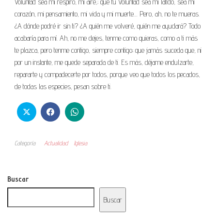
Voluntad sea mi respiro, mi aire,; que tu Voluntad sea mi latido, sea mi
corazón, mi pensamiento, mi vida y mi muerte… Pero, ah, no te mueras.
¿A dónde podré ir sin ti? ¿A quién me volveré, quién me ayudará? Todo
acabaría para mí. Ah, no me dejes, tenme como quieras, como a ti más
te plazca, pero tenme contigo, siempre contigo; que jamás suceda que, ni
por un instante, me quede separada de ti. Es más, déjame endulzarte,
repararte y compadecerte por todos, porque veo que todos los pecados,
de todas las especies, pesan sobre ti.
Categoría
Actualidad
Iglesia
Buscar
Buscar