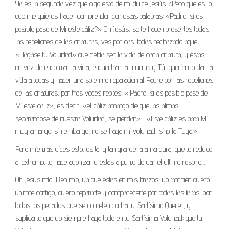
Ya es la segunda vez que oigo esto de mi dulce Jesús. ¿Pero que es lo
que me quieres hacer comprender con estas palabras: «Padre, si es
posible pase de Mí este cáliz?» Oh Jesús, se te hacen presentes todas
las rebeliones de las criaturas, ves por casi todas rechazado aquel
«Hágase tu Voluntad» que debía ser la vida de cada criatura, y éstas,
en vez de encontrar la vida, encuentran la muerte; y Tú, queriendo dar la
vida a todas y hacer una solemne reparación al Padre por las rebeliones
de las criaturas, por tres veces repites: «¡Padre, si es posible pase de
Mí este cáliz», es decir, «el cáliz amargo de que las almas,
separándose de nuestra Voluntad, se pierdan»… «Este cáliz es para Mí
muy amargo; sin embargo, no se haga mi voluntad, sino la Tuya.»
Pero mientras dices esto, es tal y tan grande la amargura, que te reduce
al extremo, te hace agonizar y estás a punto de dar el último respiro…
Oh Jesús mío, Bien mío, ya que estás en mis brazos, yo también quiero
unirme contigo, quiero repararte y compadecerte por todas las faltas, por
todos los pecados que se cometen contra tu Santísimo Querer, y
suplicarte que yo siempre haga todo en tu Santísima Voluntad; que tu