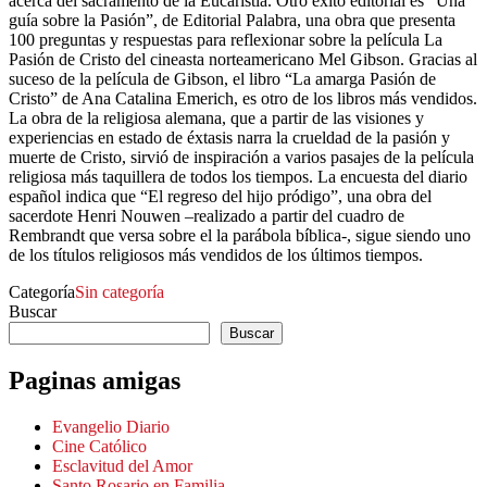
acerca del sacramento de la Eucaristía. Otro éxito editorial es “Una
guía sobre la Pasión”, de Editorial Palabra, una obra que presenta
100 preguntas y respuestas para reflexionar sobre la película La
Pasión de Cristo del cineasta norteamericano Mel Gibson. Gracias al
suceso de la película de Gibson, el libro “La amarga Pasión de
Cristo” de Ana Catalina Emerich, es otro de los libros más vendidos.
La obra de la religiosa alemana, que a partir de las visiones y
experiencias en estado de éxtasis narra la crueldad de la pasión y
muerte de Cristo, sirvió de inspiración a varios pasajes de la película
religiosa más taquillera de todos los tiempos. La encuesta del diario
español indica que “El regreso del hijo pródigo”, una obra del
sacerdote Henri Nouwen –realizado a partir del cuadro de
Rembrandt que versa sobre el la parábola bíblica-, sigue siendo uno
de los títulos religiosos más vendidos de los últimos tiempos.
Categoría
Sin categoría
Buscar
Buscar
Paginas amigas
Evangelio Diario
Cine Católico
Esclavitud del Amor
Santo Rosario en Familia