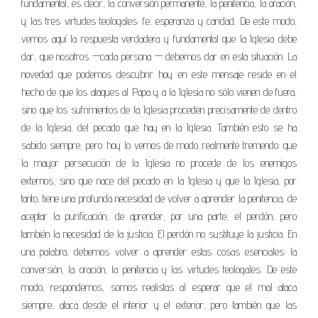
fundamental, es decir, la conversión permanente, la penitencia, la oración,
y las tres virtudes teologales: fe, esperanza y caridad. De este modo,
vemos aquí la respuesta verdadera y fundamental que la Iglesia debe
dar, que nosotros —cada persona — debemos dar en esta situación. La
novedad que podemos descubrir hoy en este mensaje reside en el
hecho de que los ataques al Papa y a la Iglesia no sólo vienen de fuera,
sino que los sufrimientos de la Iglesia proceden precisamente de dentro
de la Iglesia, del pecado que hay en la Iglesia. También esto se ha
sabido siempre, pero hoy lo vemos de modo realmente tremendo: que
la mayor persecución de la Iglesia no procede de los enemigos
externos, sino que nace del pecado en la Iglesia y que la Iglesia, por
tanto, tiene una profunda necesidad de volver a aprender la penitencia, de
aceptar la purificación, de aprender, por una parte, el perdón, pero
también la necesidad de la justicia. El perdón no sustituye la justicia. En
una palabra, debemos volver a aprender estas cosas esenciales: la
conversión, la oración, la penitencia y las virtudes teologales. De este
modo, respondemos, somos realistas al esperar que el mal ataca
siempre, ataca desde el interior y el exterior, pero también que las