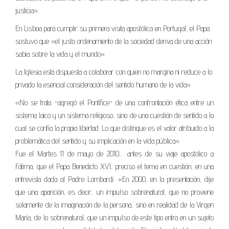
justicia».
En Lisboa para cumplir su primera visita apostólica en Portugal, el Papa
sostuvo que «el justo ordenamiento de la sociedad deriva de una acción
sabia sobre la vida y el mundo».
La Iglesia está dispuesta a colaborar con quien no margina ni reduce a lo
privado la esencial consideración del sentido humano de la vida».
«No se trata -agregó el Pontífice- de una confrontación ética entre un
sistema laico y un sistema religioso, sino de una cuestión de sentido a la
cual se confía la propia libertad. Lo que distingue es el valor atribuido a la
problemática del sentido y su implicación en la vida pública».
Fue el Martes 11 de mayo de 2010,
antes de su viaje apostólico a
Fátima, que el Papa Benedicto XVI, preciso el tema en cuestión, en una
entrevista dada al Padre Lombardi: «En 2000, en la presentación, dije
que una aparición, es decir, un impulso sobrenatural, que no proviene
solamente de la imaginación de la persona, sino en realidad de la Virgen
María, de lo sobrenatural, que un impulso de este tipo entra en un sujeto