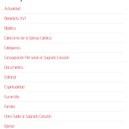
Actualidad
Benedicto XVI
Bioética
Catecismo de la Iglesia Católica
Catequesis
Consagración Personal al Sagrado Corazón
Documentos
Editorial
Espiritualidad
Eucaristía
Familia
Hora Santa al Sagrado Corazón
Iglesia