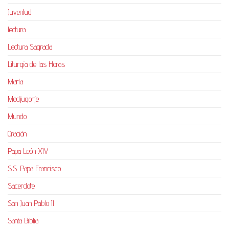
Juventud
lectura
Lectura Sagrada
Liturgia de las Horas
María
Medjugorje
Mundo
Oración
Papa León XIV
S.S. Papa Francisco
Sacerdote
San Juan Pablo II
Santa Biblia