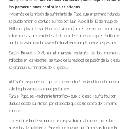
las persecuciones contra los cristianos.
«Además de la misión de sufrimiento del Papa, que en primera instancia
se puede referir al atentado sufrido por Juan Pablo II (el 13 de mayo de
1981 en la plaza de san Pedro del Vaticano), en el mensaje de Fátima hay
indicaciones sobre realidades del futuro de la Iglesia», dijo el Pontífice a
bordo del avión que lo llevó a Portugal para cumplir una visita pastoral.
Según Benedicto XVI, en el mensaje «además de los momentos
indicados en las visiones, se habla de la realidad de pasión de la Iglesia,
se anuncian sufrimientos de la Iglesia».
«El Señor -agregó- dijo que la Iglesia sufrirá hasta el fin del mundo y
esto hoy lo vemos de modo particular».
Para el Papa, es «realmente terrorífico» que la Iglesia «sufra hoy por
ataques desde su interior, por el pecado que existe dentro de la misma
Iglesia».
En relación a la intervención de la magistratura civil con los sacerdotes
acusados de pedofilia, el Papa afirmó que «el perdón no sustituye a la