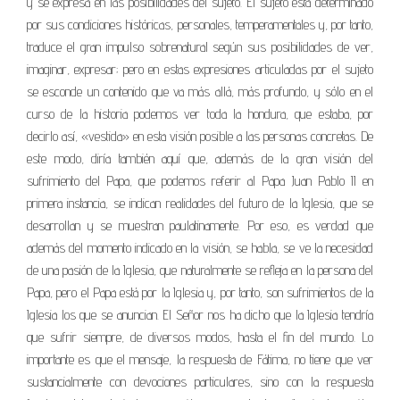
y se expresa en las posibilidades del sujeto. El sujeto está determinado
por sus condiciones históricas, personales, temperamentales y, por tanto,
traduce el gran impulso sobrenatural según sus posibilidades de ver,
imaginar, expresar; pero en estas expresiones articuladas por el sujeto
se esconde un contenido que va más allá, más profundo, y sólo en el
curso de la historia podemos ver toda la hondura, que estaba, por
decirlo así, «vestida» en esta visión posible a las personas concretas. De
este modo, diría también aquí que, además de la gran visión del
sufrimiento del Papa, que podemos referir al Papa Juan Pablo II en
primera instancia, se indican realidades del futuro de la Iglesia, que se
desarrollan y se muestran paulatinamente. Por eso, es verdad que
además del momento indicado en la visión, se habla, se ve la necesidad
de una pasión de la Iglesia, que naturalmente se refleja en la persona del
Papa, pero el Papa está por la Iglesia y, por tanto, son sufrimientos de la
Iglesia los que se anuncian. El Señor nos ha dicho que la Iglesia tendría
que sufrir siempre, de diversos modos, hasta el fin del mundo. Lo
importante es que el mensaje, la respuesta de Fátima, no tiene que ver
sustancialmente con devociones particulares, sino con la respuesta