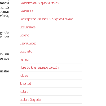
Catecismo de la Iglesia Católica
tancia
nto. Es
Catequesis
ocurar
 María,
Consagración Personal al Sagrado Corazón
Documentos
egando
Editorial
de San
Espiritualidad
Eucaristía
o, sin
que nos
Familia
Hora Santa al Sagrado Corazón
uestro
Iglesia
Juventud
lectura
Lectura Sagrada