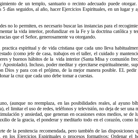
gimiento de un templo, santuario o recinto adecuado puede otorgar.
 5 días seguidos, al año, hacer Ejercicios Espirituales, en un lugar y 
es no lo permiten, es necesario buscar las instancias para el recogimie
mentar la vida interior, profundizar en la Fe y la doctrina católica y t
 gracias que el Señor, generosamente va otorgando.
a practica espiritual y de vida cristiana que cada uno lleva habitualme
estado (como jefe de casa, trabajos en el taller, el cuidado y mantenc
deberes y buenos hábitos de la vida interior (Santa Misa y comunión fre
 Apostolado). Incluso, poder meditar y ejercitarse espiritualmente, su
con Dios y para con el prójimo, de la mejor manera posible. EL pedir 
onar la cruz que cada uno debe tomar a cuestas.
, (aunque no reemplaza, en las posibilidades reales, al ayuno bíb
), el limitar el uso de redes, teléfonos y televisión, no deja de ser una
timulación y ansiedad, que generan en ocasiones estos medios, se de lu
xilio de la gracia, el ponderar y meditarlo todo en el corazón, como l
rte de la penitencia recomendada, pero también de las disposiciones q
en los Ejercicios Espirituales o procesos formativos: Ordenar el ho