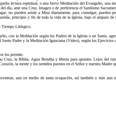
eña lectura espiritual, o una breve Meditación del Evangelio, una ins
o del día, ante una Cruz, Imagen o de preferencia el Santísimo Sacrame
ugar, no pueden asistir a Misa diariamente, para comulgar, pueden pr
istía, principio y fin de toda la vida de la Iglesia, bajo el amparo de
e Tiempo Litúrgico.
lio, con la Meditación según los Padres de la Iglesia o un Santo, agr
 Santo Padre y la Meditación Ignaciana (Video), según los Ejercicios 
se los permite.
Cruz, la Biblia, Agua Bendita y libreta para apuntes. Lejos del ruid
l Corazón, la mente y los sentidos puestos en el Señor y nuestra Madre 
ncentran, aun en medio de tanta ocupación, así también y más aun n