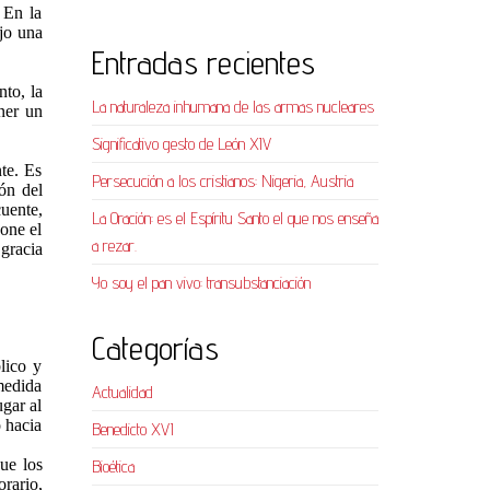
 En la
ajo una
Entradas recientes
nto, la
La naturaleza inhumana de las armas nucleares
ener un
Significativo gesto de León XIV
nte. Es
Persecución a los cristianos: Nigeria, Austria
ión del
cuente,
La Oración: es el Espíritu Santo el que nos enseña
pone el
a rezar.
gracia
Yo soy el pan vivo: transubstanciación
Categorías
lico y
 medida
Actualidad
gar al
o hacia
Benedicto XVI
ue los
Bioética
rario,