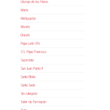
Liturgia de las Horas
María
Medjugorje
Mundo
Oración
Papa León XIV
S.S. Papa Francisco
Sacerdote
San Juan Pablo II
Santa Biblia
Santa Sede
Sin categoría
Taller de Formación